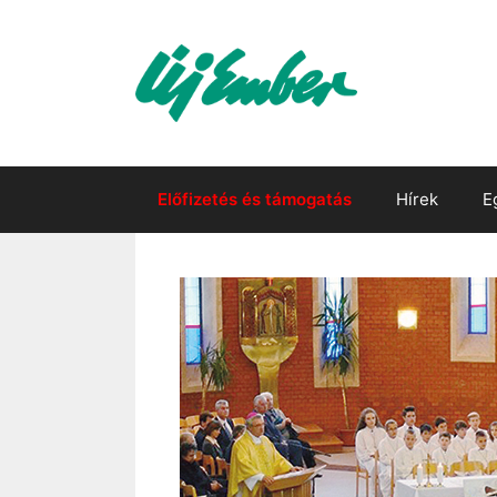
Kilépés
a
tartalomba
Előfizetés és támogatás
Hírek
E