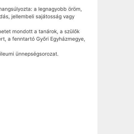
a hangsúlyozta: a legnagyobb öröm,
ás, jellembeli sajátosság vagy
etet mondott a tanárok, a szülők
rt, a fenntartó Győri Egyházmegye,
bileumi ünnepségsorozat.