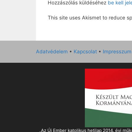
Hozzászólás küldéséhez
be kell je
This site uses Akismet to reduce 
Adatvédelem
•
Kapcsolat
•
Impresszum
„Az Új Ember katolikus hetilap 2014. évi 