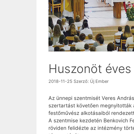
Huszonöt éves a
2018-11-25
Szerző:
Új Ember
Az ünnepi szentmisét Veres András
szertartást követően megnyitották a
festőművész alkotásaiból rendezett k
A szentmise kezdetén Benkovich Fe
röviden felidézte az intézmény tö