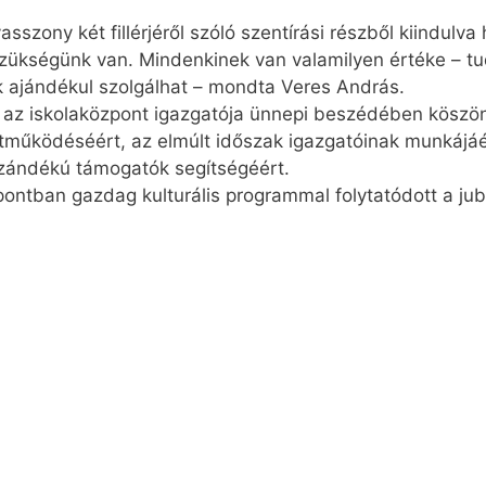
sszony két fillérjéről szóló szentírási részből kiindulv
zükségünk van. Mindenkinek van valamilyen értéke – tud
 ajándékul szolgálhat – mondta Veres András.
 az iskolaközpont igazgatója ünnepi beszédében köszön
működéséért, az elmúlt időszak igazgatóinak munkájáé
szándékú támogatók segítségéért.
pontban gazdag kulturális programmal folytatódott a ju