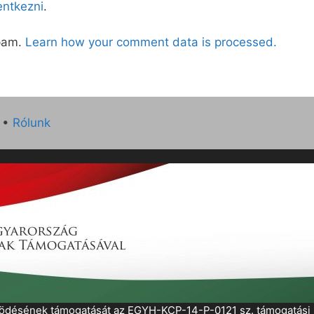
lentkezni
.
spam.
Learn how your comment data is processed.
•
Rólunk
működésének támogatását az EGYH-KCP-14-P-0121 sz. támogatás