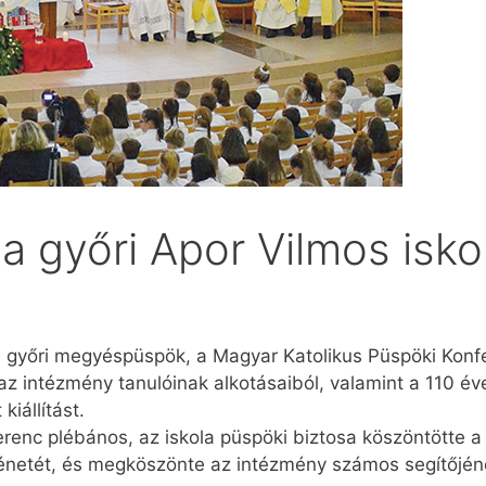
 győri Apor Vilmos isko
 győri megyéspüspök, a Magyar Katolikus Püspöki Konfe
z intézmény tanulóinak alkotásaiból, valamint a 110 éve
iállítást.
renc plébános, az iskola püspöki biztosa köszöntötte 
rténetét, és megköszönte az intézmény számos segítőjén