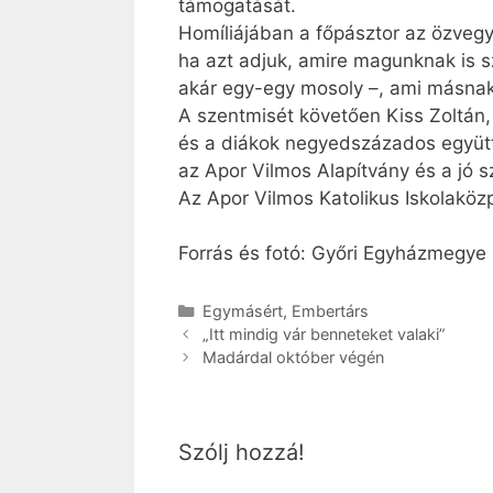
támogatását.
Homíliájában a főpásztor az özvegya
ha azt adjuk, amire magunknak is s
akár egy-egy mosoly –, ami másnak
A szentmisét követően Kiss Zoltán,
és a diákok negyedszázados együtt
az Apor Vilmos Alapítvány és a jó 
Az Apor Vilmos Katolikus Iskolaköz
Forrás és fotó: Győri Egyházmegye
Kategória
Egymásért
,
Embertárs
„Itt mindig vár benneteket valaki”
Madárdal október végén
Szólj hozzá!