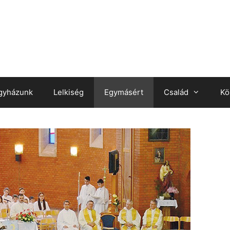
gyházunk
Lelkiség
Egymásért
Család
Kö