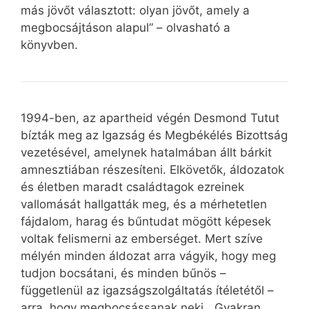
más jövőt választott: olyan jövőt, amely a
megbocsájtáson alapul” – olvasható a
könyvben.
1994-ben, az apartheid végén Desmond Tutut
bízták meg az Igazság és Megbékélés Bizottság
vezetésével, amelynek hatalmában állt bárkit
amnesztiában részesíteni. Elkövetők, áldozatok
és életben maradt családtagok ezreinek
vallomását hallgatták meg, és a mérhetetlen
fájdalom, harag és bűntudat mögött képesek
voltak felismerni az emberséget. Mert szíve
mélyén minden áldozat arra vágyik, hogy meg
tudjon bocsátani, és minden bűnös –
függetlenül az igazságszolgáltatás ítéletétől –
arra, hogy megbocsássanak neki. „Gyakran