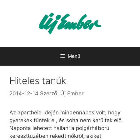
Kilépés
a
tartalomba
Menü
Hiteles tanúk
2014-12-14
Szerző:
Új Ember
Az apartheid idején mindennapos volt, hogy
gyerekek tűntek el, és soha nem kerültek elő.
Naponta lehetett hallani a polgárháború
kereszttüzében rekedt nőkről, akiket