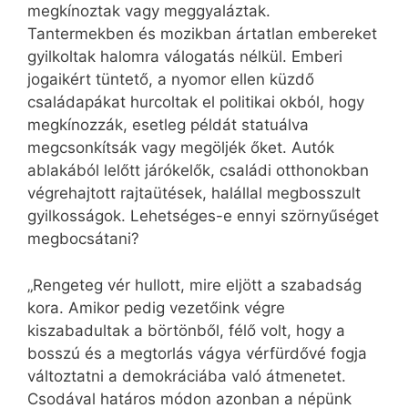
megkínoztak vagy meggyaláztak.
Tantermekben és mozikban ártatlan embereket
gyilkoltak halomra válogatás nélkül. Emberi
jogaikért tüntető, a nyomor ellen küzdő
családapákat hurcoltak el politikai okból, hogy
megkínozzák, esetleg példát statuálva
megcsonkítsák vagy megöljék őket. Autók
ablakából lelőtt járókelők, családi otthonokban
végrehajtott rajtaütések, halállal megbosszult
gyilkosságok. Lehetséges-e ennyi szörnyűséget
megbocsátani?
„Rengeteg vér hullott, mire eljött a szabadság
kora. Amikor pedig vezetőink végre
kiszabadultak a börtönből, félő volt, hogy a
bosszú és a megtorlás vágya vérfürdővé fogja
változtatni a demokráciába való átmenetet.
Csodával határos módon azonban a népünk