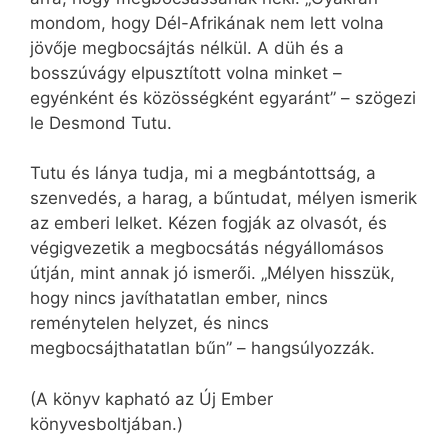
mondom, hogy Dél-Afrikának nem lett volna
jövője megbocsájtás nélkül. A düh és a
bosszúvágy elpusztított volna minket –
egyénként és közösségként egyaránt” – szögezi
le Desmond Tutu.
Tutu és lánya tudja, mi a megbántottság, a
szenvedés, a harag, a bűntudat, mélyen ismerik
az emberi lelket. Kézen fogják az olvasót, és
végigvezetik a megbocsátás négyállomásos
útján, mint annak jó ismerői. „Mélyen hisszük,
hogy nincs javíthatatlan ember, nincs
reménytelen helyzet, és nincs
megbocsájthatatlan bűn” – hangsúlyozzák.
(A könyv kapható az Új Ember
könyvesboltjában.)