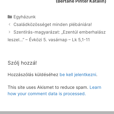
(Bertáné Pintér Katalin)
Kategória
Egyházunk
Családközösséget minden plébániára!
Szentírás-magyarázat: „Ezentúl emberhalász
leszel…” – Évközi 5. vasárnap – Lk 5,1-11
Szólj hozzá!
Hozzászólás küldéséhez
be kell jelentkezni
.
This site uses Akismet to reduce spam.
Learn
how your comment data is processed.