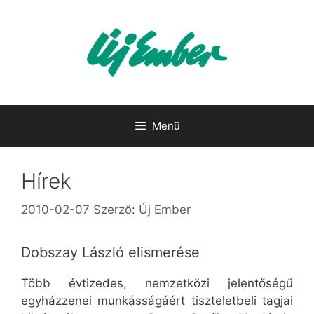
Kilépés
a
tartalomba
Menü
Hírek
2010-02-07
Szerző:
Új Ember
Dobszay László elismerése
Több évtizedes, nemzetközi jelentőségű
egyházzenei munkásságáért tiszteletbeli tagjai