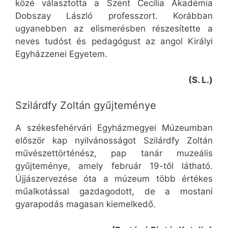
közé választotta a Szent Cecília Akadémia
Dobszay László professzort. Korábban
ugyanebben az elismerésben részesítette a
neves tudóst és pedagógust az angol Királyi
Egyházzenei Egyetem.
(S. L.)
Szilárdfy Zoltán gyűjteménye
A székesfehérvári Egyházmegyei Múzeumban
először kap nyilvánosságot Szilárdfy Zoltán
művészettörténész, pap tanár muzeális
gyűjteménye, amely február 19-től látható.
Újjászervezése óta a múzeum több értékes
műalkotással gazdagodott, de a mostani
gyarapodás magasan kiemelkedő.