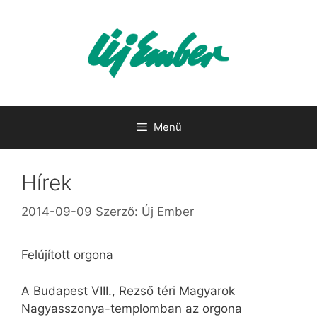
Kilépés
a
tartalomba
Menü
Hírek
2014-09-09
Szerző:
Új Ember
Felújított orgona
A Budapest VIII., Rezső téri Magyarok
Nagyasszonya-templomban az orgona