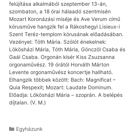
felújítása alkalmából szeptember 13-án,
szombaton, a 18 órai hálaadó szentmisén
Mozart Koronázási miséje és Ave Verum című
kórusműve hangzik fel a Rákoshegyi Lisieux-i
Szent Teréz-templom kórusának előadásában.
Vezényel: Tóth Mária. Szólót énekelnek:
Lökösházi Mária, Tóth Mária, Gönczöl Csaba és
Gaál Csaba. Orgonán kísér Kiss Zsuzsanna
orgonaművész. 19 órától Horváth Márton
Levente orgonaművész koncertje hallható.
Elhangzik többek között: Bach: Magnificat –
Quia Respexit; Mozart: Laudate Dominum.
Előadja: Lökösházi Mária – szoprán. A belépés
díjtalan. (V. M.)
Kategória
Egyházunk