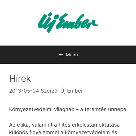
Kilépés
a
tartalomba
Menü
Hírek
2013-05-04
Szerző:
Új Ember
Környezetvédelmi világnap – a teremtés ünnepe
Az etika, valamint a hités erkölcstan oktatása
különös figyelemmel a környezetvédelem és