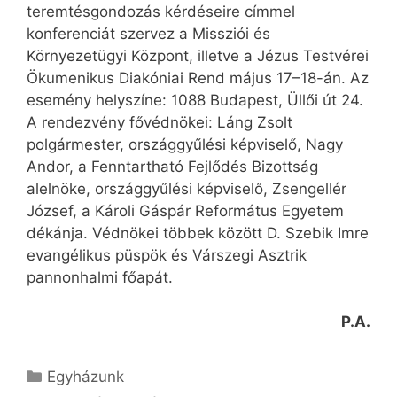
teremtésgondozás kérdéseire címmel
konferenciát szervez a Missziói és
Környezetügyi Központ, illetve a Jézus Testvérei
Ökumenikus Diakóniai Rend május 17–18-án. Az
esemény helyszíne: 1088 Budapest, Üllői út 24.
A rendezvény fővédnökei: Láng Zsolt
polgármester, országgyűlési képviselő, Nagy
Andor, a Fenntartható Fejlődés Bizottság
alelnöke, országgyűlési képviselő, Zsengellér
József, a Károli Gáspár Református Egyetem
dékánja. Védnökei többek között D. Szebik Imre
evangélikus püspök és Várszegi Asztrik
pannonhalmi főapát.
P.A.
Kategória
Egyházunk