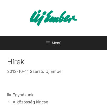
Kilépés
a
tartalomba
Menü
Hírek
2012-10-11
Szerző:
Új Ember
Kategória
Egyházunk
A közösség kincse