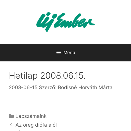
Kilépés
a
tartalomba
Menü
Hetilap 2008.06.15.
2008-06-15
Szerző:
Bodisné Horváth Márta
Kategória
Lapszámaink
Az öreg diófa alól