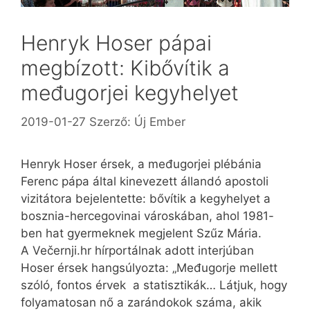
Henryk Hoser pápai
megbízott: Kibővítik a
međugorjei kegyhelyet
2019-01-27
Szerző:
Új Ember
Henryk Hoser érsek, a međugorjei plébánia
Ferenc pápa által kinevezett állandó apostoli
vizitátora bejelentette: bővítik a kegyhelyet a
bosznia-hercegovinai városkában, ahol 1981-
ben hat gyermeknek megjelent Szűz Mária.
A Večernji.hr hírportálnak adott interjúban
Hoser érsek hangsúlyozta: „Međugorje mellett
szóló, fontos érvek a statisztikák… Látjuk, hogy
folyamatosan nő a zarándokok száma, akik