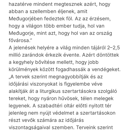
hazatérve mindent megtesznek azért, hogy
abban a szellemben éljenek, amit
Međugorjében fedeztek föl. Az az érzésem,
hogy a világon több ember tudja, hol van
Međugorje, mint azt, hogy hol van az ország
fővárosa.”
A jelenések helyére a világ minden tájáról 2–2,5
millió zarándok érkezik évente. Azért döntöttek
a kegyhely bővítése mellett, hogy jobb
körülmények között fogadhassák a vendégeket.
„A tervek szerint megnagyobbítják és az
időjárási viszonyokat is figyelembe véve
alakítják át a liturgikus szertartásokra szolgáló
tereket, hogy nyáron hűvösek, télen melegek
legyenek. A szabadtéri oltár előtti nyitott tér
jelenleg nem nyújt védelmet a szertartásokon
részt vevők számára az időjárás
viszontagságaival szemben. Terveink szerint