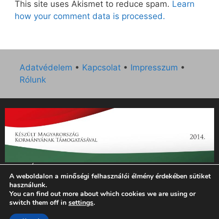
This site uses Akismet to reduce spam.
Learn
how your comment data is processed.
Adatvédelem
•
Kapcsolat
•
Impresszum
•
Rólunk
„Az Új Ember katolikus hetilap 2014. évi működésének
A weboldalon a minőségi felhasználói élmény érdekében sütiket
támogatását az EGYH-KCP-14-P-0121 sz. támogatási
használunk.
szerződés keretében 3 000 000 Ft összegben támogatta az
You can find out more about which cookies we are using or
Emberi Erőforrások Minisztériuma.”
switch them off in
settings
.