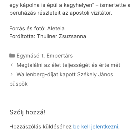
egy kápolna is épül a kegyhelyen” – ismertette a
beruházás részleteit az apostoli vizitátor.
Forrás és fotó: Aleteia
Fordította: Thullner Zsuzsanna
Kategória
Egymásért
,
Embertárs
Megtalálni az élet teljességét és értelmét
Wallenberg-díjat kapott Székely János
püspök
Szólj hozzá!
Hozzászólás küldéséhez
be kell jelentkezni
.