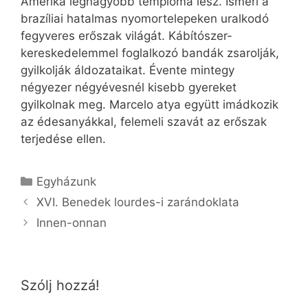
Amerika legnagyobb temploma lesz. Ismeri a
brazíliai hatalmas nyomortelepeken uralkodó
fegyveres erőszak világát. Kábítószer-
kereskedelemmel foglalkozó bandák zsarolják,
gyilkolják áldozataikat. Évente mintegy
négyezer négyévesnél kisebb gyereket
gyilkolnak meg. Marcelo atya együtt imádkozik
az édesanyákkal, felemeli szavát az erőszak
terjedése ellen.
Kategória
Egyházunk
XVI. Benedek lourdes-i zarándoklata
Innen-onnan
Szólj hozzá!