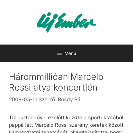
Kilépés
a
tartalomba
Menü
Hárommillióan Marcelo
Rossi atya koncertjén
2008-05-11
Szerző:
Rosdy Pál
Tíz esztendővel ezelőtt kezdte a sportoktatóból
pappá lett Marcelo Rossi szerény keretek között
kamatoztatni tehetségét. Nyugtalanította, hogy