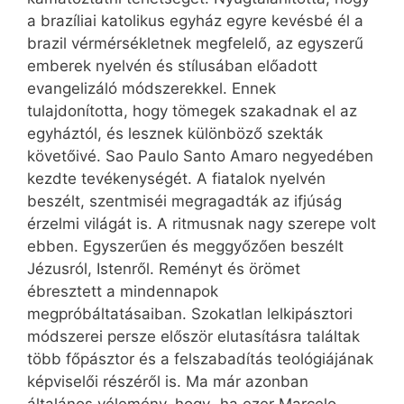
a brazíliai katolikus egyház egyre kevésbé él a
brazil vérmérsékletnek megfelelő, az egyszerű
emberek nyelvén és stílusában előadott
evangelizáló módszerekkel. Ennek
tulajdonította, hogy tömegek szakadnak el az
egyháztól, és lesznek különböző szekták
követőivé. Sao Paulo Santo Amaro negyedében
kezdte tevékenységét. A fiatalok nyelvén
beszélt, szentmiséi megragadták az ifjúság
érzelmi világát is. A ritmusnak nagy szerepe volt
ebben. Egyszerűen és meggyőzően beszélt
Jézusról, Istenről. Reményt és örömet
ébresztett a mindennapok
megpróbáltatásaiban. Szokatlan lelkipásztori
módszerei persze először elutasításra találtak
több főpásztor és a felszabadítás teológiájának
képviselői részéről is. Ma már azonban