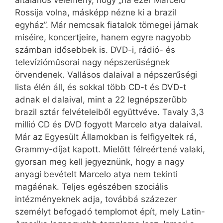
általános vélemény, hogy „ha ezer Marcelo
Rossija volna, másképp nézne ki a brazil
egyház”. Már nemcsak fiatalok tömegei járnak
miséire, koncertjeire, hanem egyre nagyobb
számban idősebbek is. DVD-i, rádió- és
televízióműsorai nagy népszerűségnek
örvendenek. Vallásos dalaival a népszerűségi
lista élén áll, és sokkal több CD-t és DVD-t
adnak el dalaival, mint a 22 legnépszerűbb
brazil sztár felvételeiből együttvéve. Tavaly 3,3
millió CD és DVD fogyott Marcelo atya dalaival.
Már az Egyesült Államokban is felfigyeltek rá,
Grammy-díjat kapott. Mielőtt félreértené valaki,
gyorsan meg kell jegyeznünk, hogy a nagy
anyagi bevételt Marcelo atya nem tekinti
magáénak. Teljes egészében szociális
intézményeknek adja, továbbá százezer
személyt befogadó templomot épít, mely Latin-