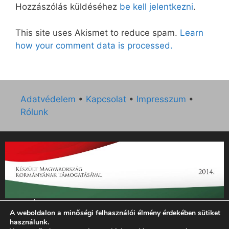
Hozzászólás küldéséhez
be kell jelentkezni
.
This site uses Akismet to reduce spam.
Learn
how your comment data is processed.
Adatvédelem
•
Kapcsolat
•
Impresszum
•
Rólunk
„Az Új Ember katolikus hetilap 2014. évi működésének
A weboldalon a minőségi felhasználói élmény érdekében sütiket
támogatását az EGYH-KCP-14-P-0121 sz. támogatási
használunk.
szerződés keretében 3 000 000 Ft összegben támogatta az