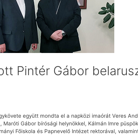
tt Pintér Gábor belarusz
agykövete együtt mondta el a napközi imaórát Veres A
, Maróti Gábor bírósági helynökkel, Kálmán Imre püspök
mányi Főiskola és Papnevelő Intézet rektorával, valamin