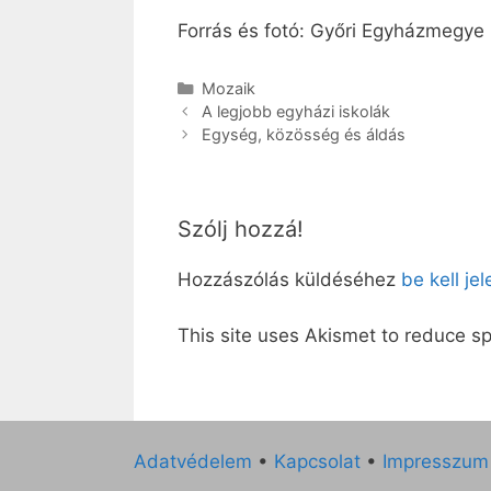
Forrás és fotó: Győri Egyházmegye
Kategória
Mozaik
A legjobb egyházi iskolák
Egység, közösség és áldás
Szólj hozzá!
Hozzászólás küldéséhez
be kell je
This site uses Akismet to reduce 
Adatvédelem
•
Kapcsolat
•
Impresszum