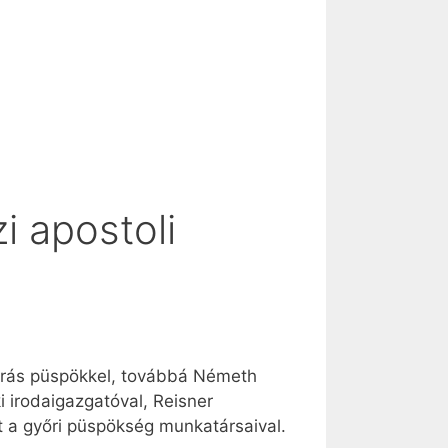
i apostoli
ndrás püspökkel, továbbá Németh
i irodaigazgatóval, Reisner
t a győri püspökség munkatársaival.