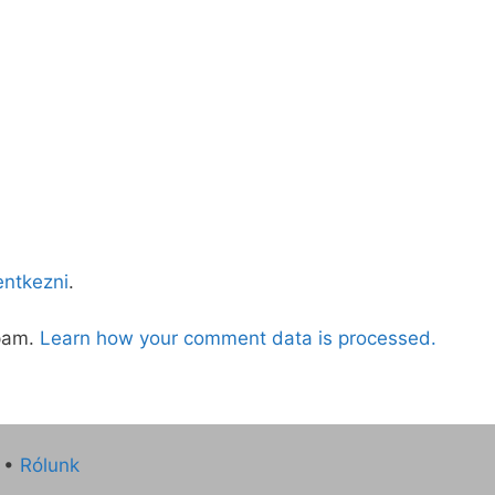
lentkezni
.
spam.
Learn how your comment data is processed.
•
Rólunk