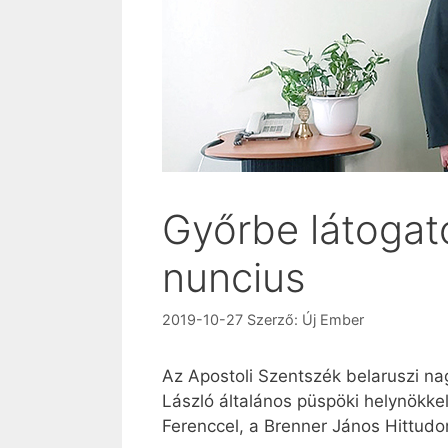
Győrbe látogato
nuncius
2019-10-27
Szerző:
Új Ember
Az Apostoli Szentszék belaruszi n
László általános püspöki helynökkel
Ferenccel, a Brenner János Hittudo