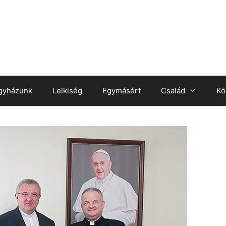
gyházunk
Lelkiség
Egymásért
Család
Kö