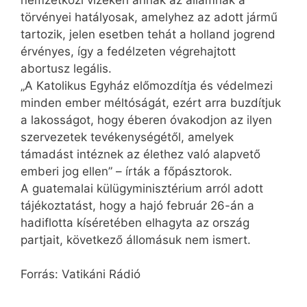
törvényei hatályosak, amelyhez az adott jármű
tartozik, jelen esetben tehát a holland jogrend
érvényes, így a fedélzeten végrehajtott
abortusz legális.
„A Katolikus Egyház előmozdítja és védelmezi
minden ember méltóságát, ezért arra buzdítjuk
a lakosságot, hogy éberen óvakodjon az ilyen
szervezetek tevékenységétől, amelyek
támadást intéznek az élethez való alapvető
emberi jog ellen” – írták a főpásztorok.
A guatemalai külügyminisztérium arról adott
tájékoztatást, hogy a hajó február 26-án a
hadiflotta kíséretében elhagyta az ország
partjait, következő állomásuk nem ismert.
Forrás: Vatikáni Rádió