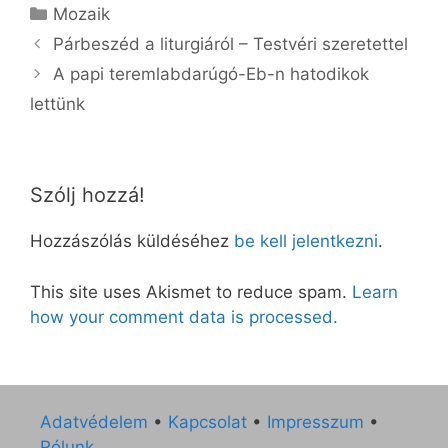
Kategória
Mozaik
Párbeszéd a liturgiáról – Testvéri szeretettel
A papi teremlabdarúgó-Eb-n hatodikok
lettünk
Szólj hozzá!
Hozzászólás küldéséhez
be kell jelentkezni
.
This site uses Akismet to reduce spam.
Learn
how your comment data is processed.
Adatvédelem
•
Kapcsolat
•
Impresszum
•
Rólunk