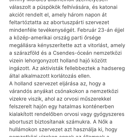
válaszolt a püspökök felhívására, és katonai
akciót rendelt el, amely három napon át
feltartóztatta az abortuszpárti szervezet
mindenféle tevékenységét. Február 23-án éjjel
a közép-amerikai ország parti őrsége
megállásra kényszerítette azt a vitorlást, amely
a szárazföld és a Csendes-óceán nemzetközi
vizein lehorgonyzott holland hajó között
ingázott. Az aktivisták fellebbeztek a hadsereg
által alkalmazott korlátozás ellen.
A holland szervezet eljárása az, hogy a
várandós anyákat csónakokon a nemzetközi
vizekre viszik, ahol az orvosi műszerekkel
felszerelt hajón egy hatalmas konténerben
kialakított rendelőben orvosi vagy gyógyszeres
abortuszt biztosítanak számukra. A Nők a
hullámokon szervezet azt használja ki, hogy
nemzetközi vizeken annak az államnak a