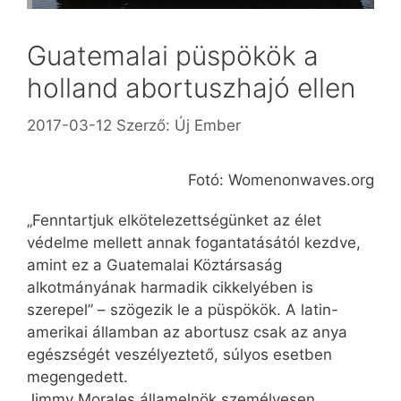
Guatemalai püspökök a
holland abortuszhajó ellen
2017-03-12
Szerző:
Új Ember
Fotó: Womenonwaves.org
„Fenntartjuk elkötelezettségünket az élet
védelme mellett annak fogantatásától kezdve,
amint ez a Guatemalai Köztársaság
alkotmányának harmadik cikkelyében is
szerepel” – szögezik le a püspökök. A latin-
amerikai államban az abortusz csak az anya
egészségét veszélyeztető, súlyos esetben
megengedett.
Jimmy Morales államelnök személyesen