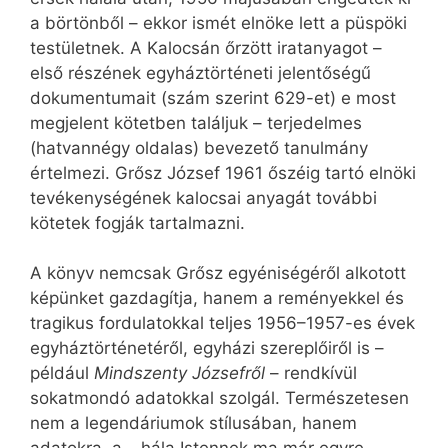
a börtönből – ekkor ismét elnöke lett a püspöki
testületnek. A Kalocsán őrzött iratanyagot –
első részének egyháztörténeti jelentőségű
dokumentumait (szám szerint 629-et) e most
megjelent kötetben találjuk – terjedelmes
(hatvannégy oldalas) bevezető tanulmány
értelmezi. Grősz József 1961 őszéig tartó elnöki
tevékenységének kalocsai anyagát további
kötetek fogják tartalmazni.
A könyv nemcsak Grősz egyéniségéről alkotott
képünket gazdagítja, hanem a reményekkel és
tragikus fordulatokkal teljes 1956–1957-es évek
egyháztörténetéről, egyházi szereplőiről is –
például
Mindszenty Józsefről
– rendkívül
sokatmondó adatokkal szolgál. Természetesen
nem a legendáriumok stílusában, hanem