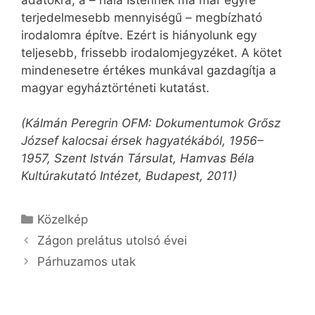
adatokra, a – hála Istennek ma már egyre
terjedelmesebb mennyiségű – megbízható
irodalomra építve. Ezért is hiányolunk egy
teljesebb, frissebb irodalomjegyzéket. A kötet
mindenesetre értékes munkával gazdagítja a
magyar egyháztörténeti kutatást.
(Kálmán Peregrin OFM: Dokumentumok Grősz
József kalocsai érsek hagyatékából, 1956–
1957, Szent István Társulat, Hamvas Béla
Kultúrakutató Intézet, Budapest, 2011)
Kategória
Közelkép
Zágon prelátus utolsó évei
Párhuzamos utak