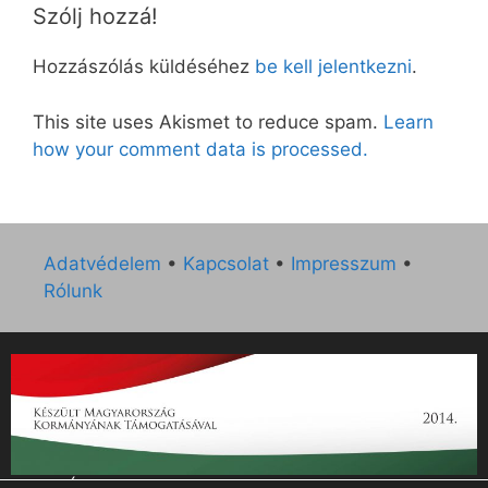
Szólj hozzá!
Hozzászólás küldéséhez
be kell jelentkezni
.
This site uses Akismet to reduce spam.
Learn
how your comment data is processed.
Adatvédelem
•
Kapcsolat
•
Impresszum
•
Rólunk
„Az Új Ember katolikus hetilap 2014. évi működésének