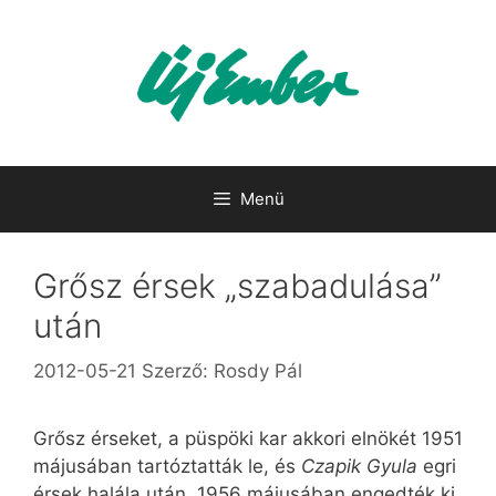
Kilépés
a
tartalomba
Menü
Grősz érsek „szabadulása”
után
2012-05-21
Szerző:
Rosdy Pál
Grősz érseket, a püspöki kar akkori elnökét 1951
májusában tartóztatták le, és
Czapik Gyula
egri
érsek halála után, 1956 májusában engedték ki