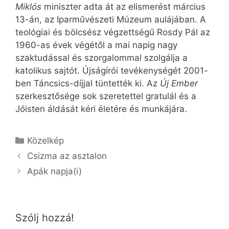
Miklós
miniszter adta át az elismerést március
13-án, az Iparművészeti Múzeum aulájában. A
teológiai és bölcsész végzettségű Rosdy Pál az
1960-as évek végétől a mai napig nagy
szaktudással és szorgalommal szolgálja a
katolikus sajtót. Újságírói tevékenységét 2001-
ben Táncsics-díjjal tüntették ki. Az
Új Ember
szerkesztősége sok szeretettel gratulál és a
Jóisten áldását kéri életére és munkájára.
Kategória
Közelkép
Csizma az asztalon
Apák napja(i)
Szólj hozzá!