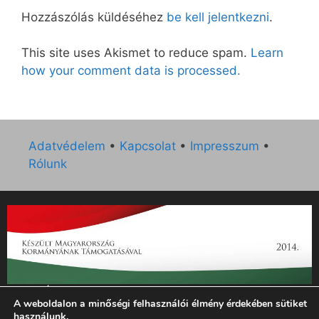
Hozzászólás küldéséhez
be kell jelentkezni
.
This site uses Akismet to reduce spam.
Learn
how your comment data is processed.
Adatvédelem
•
Kapcsolat
•
Impresszum
•
Rólunk
„Az Új Ember katolikus hetilap 2014. évi működésének
A weboldalon a minőségi felhasználói élmény érdekében sütiket
támogatását az EGYH-KCP-14-P-0121 sz. támogatási
használunk.