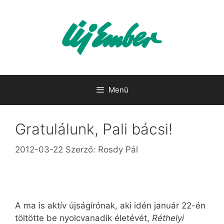
Kilépés
a
tartalomba
Menü
Gratulálunk, Pali bácsi!
2012-03-22
Szerző:
Rosdy Pál
A ma is aktív újságírónak, aki idén január 22-én
töltötte be nyolcvanadik életévét,
Réthelyi