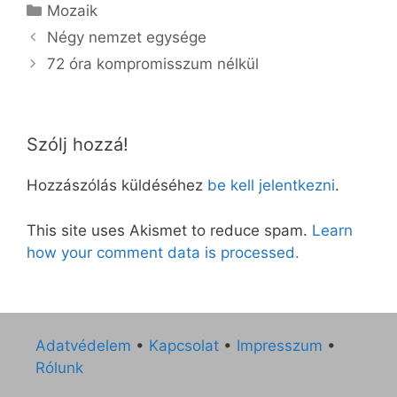
Kategória
Mozaik
Négy nemzet egysége
72 óra kompromisszum nélkül
Szólj hozzá!
Hozzászólás küldéséhez
be kell jelentkezni
.
This site uses Akismet to reduce spam.
Learn
how your comment data is processed.
Adatvédelem
•
Kapcsolat
•
Impresszum
•
Rólunk