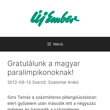
Kilépés
a
tartalomba
Menü
Gratulálunk a magyar
paralimpikonoknak!
2012-09-13
Szerző:
Szalontai Anikó
Sors Tamás a százméteres pillangóúszásban
elért győzelem után második lett a négyszáz
méteres és harmadik a százméteres