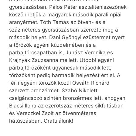
gyorsúszásban. Pálos Péter asztaliteniszezőnek
köszönhetjük a magyarok második paralimpiai
aranyérmét. Tóth Tamás az ötven- és a
százméteres gyorsúszásban szerezte meg a
második helyet. Dani Gyöngyi ezüstérmet nyert
a tőrözők egyéni küzdelmében és a
párbajtőrcsapatban is, Juhász Veronika és
Krajnyák Zsuzsanna mellett. Utóbbi egyéni
párbajtőrözőként ugyancsak második lett,
tőrözőként pedig harmadik helyezést ért el. A
férfi egyéni tőrözők közül Osváth Richárd
szerzett bronzérmet. Szabó Nikolett
cselgáncsozó szintén bronzérmes lett, ahogyan
Biacsi Ilona az ezerötszáz méteres síkfutásban
és Vereczkei Zsolt az ötvenméteres
hátúszásban. Gratulálunk!