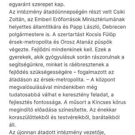
egyaránt szerepet kap.
Az intézmény átadóünnepségén részt vett Csiki
Zoltán, az Emberi Erőforrások Minisztériumának
helyettes államtitkára és Papp László, Debrecen
polgármestere is. A szertartást Kocsis Fülöp
érsek-metropolita és Orosz Atanáz püspök
végezte. Fejlődni mindenkinek kell. Ezek a
gyerekek, akik gyógyulásuk során rászorulnak a
segítségünkre, minket is ráébresztenek a
fejlődés szükségességére – fogalmazott az
átadáson az érsek-metropolita. – A központ
megvalósulásával mindenkiben még
tudatosabbá válhat e keresztény fel­adat, a
fejlesztés fontossága. A műsort a Kincses kórus
megindító előadása színesítette. Az énekkar
koraszülöttekből és testvéreikből, barátaikból
áll.
Az újonnan átadott intézmény vezetője,