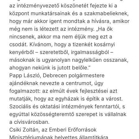
az intézményvezető köszönetét fejezte ki a
központ munkatársainak és a szakmabelieknek,
hogy már akkor igent mondtak a hívásra, amikor
még nem is létezett az intézmény. „Ha ők
nincsenek, akkor ma nem éljük meg ezt a
csodát. Kívánom, hogy a tizenkét kosárnyi
kenyérből – szeretetből, irgalmasságból –
másoknak is ugyanolyan nagylelkűen osszanak,
ahogyan nekünk is jutott belőle.”
Papp László, Debrecen polgármestere
ajándéknak nevezte a centrumot, úgy
fogalmazott: az elmúlt évek fejlesztései azt
mutatják, hogy az egyházak is építik a várost.
Szociális és oktatási intézmények fenntartói, s
egyúttal közösségteremtő szerepet is vállalnak
a cívisvárosban.
Csiki Zoltán, az Emberi Erőforrá­sok
Minisztériumának helyettes államtitkára