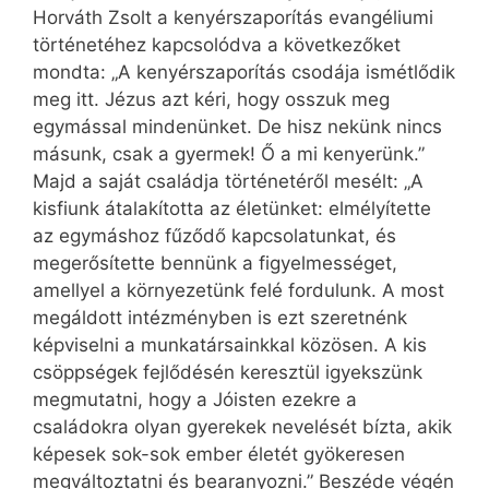
Horváth Zsolt a kenyérszaporítás evangéliumi
történetéhez kapcsolódva a következőket
mondta: „A kenyérszaporítás csodája ismétlődik
meg itt. Jézus azt kéri, hogy osszuk meg
egymással mindenünket. De hisz nekünk nincs
másunk, csak a gyermek! Ő a mi kenyerünk.”
Majd a saját családja történetéről mesélt: „A
kisfiunk átalakította az életünket: elmélyítette
az egymáshoz fűződő kapcsolatunkat, és
megerősítette bennünk a figyelmességet,
amellyel a környezetünk felé fordulunk. A most
megáldott intézményben is ezt szeretnénk
képviselni a munkatársainkkal közösen. A kis
csöppségek fejlődésén keresztül igyekszünk
megmutatni, hogy a Jóisten ezekre a
családokra olyan gyerekek nevelését bízta, akik
képesek sok-sok ember életét gyökeresen
megváltoztatni és bearanyozni.” Beszéde végén