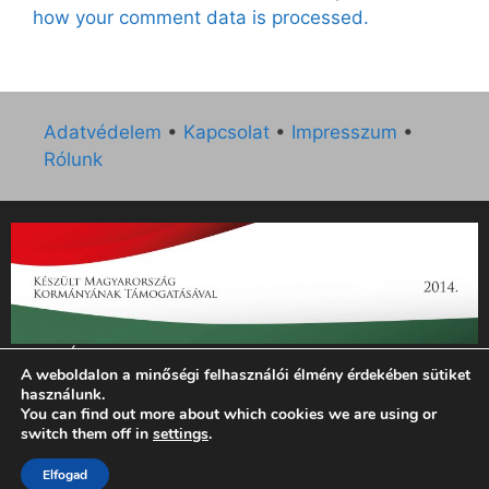
how your comment data is processed.
Adatvédelem
•
Kapcsolat
•
Impresszum
•
Rólunk
„Az Új Ember katolikus hetilap 2014. évi működésének
A weboldalon a minőségi felhasználói élmény érdekében sütiket
támogatását az EGYH-KCP-14-P-0121 sz. támogatási
használunk.
szerződés keretében 3 000 000 Ft összegben támogatta az
You can find out more about which cookies we are using or
Emberi Erőforrások Minisztériuma.”
switch them off in
settings
.
© 2026 Magyar Kurír - Új Ember
• Készült
GeneratePress
Elfogad