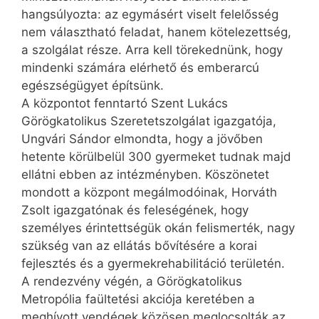
hangsúlyozta: az egymásért viselt felelősség
nem választható feladat, hanem kötelezettség,
a szolgálat része. Arra kell törekednünk, hogy
mindenki számára elérhető és emberarcú
egészségügyet építsünk.
A központot fenntartó Szent Lu­kács
Görögkatolikus Szeretetszolgálat igazgatója,
Ungvári Sándor elmondta, hogy a jövőben
hetente körülbelül 300 gyermeket tudnak majd
ellátni ebben az intézményben. Köszönetet
mondott a központ megálmodóinak, Horváth
Zsolt igazgatónak és feleségének, hogy
személyes érintettségük okán felismerték, nagy
szükség van az ellátás bővítésére a korai
fejlesztés és a gyermekrehabilitáció területén.
A rendezvény végén, a Görögkatolikus
Metropólia faültetési akciója keretében a
meghívott vendégek közösen meglocsolták az