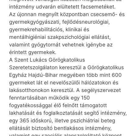
intézmény udvarán elültetett facsemetéket.
Az újonnan megnyílt központban csecsemő- és
gyermekgyógyászati, fejlődésneurológiai,
gyermekrehabilitációs, klinikai és
mentálhigiéniai szakpszichológiai ellátást,
valamint gyógytornát vehetnek igénybe az
érintett gyermekek.
A Szent Lukács Görögkatolikus
Szeretetszolgálaton keresztül a Görögkatolikus
Egyház Hajdú-Bihar megyében több mint 600
gyermeket lát el nevelőszülői hálózatokon és
lakásotthonokon keresztül. A segélyszervezet
fenntartásában működik egy 150
fogyatékossággal élő felnőtt támogatott
lakhatását és foglalkoztatását segítő intézmény,
egy 365 időskorú, illetve pszichiátriai beteg
ellátását biztosító bentlakásos intézmény,
valamint egy szociális alapszolgáltató központ