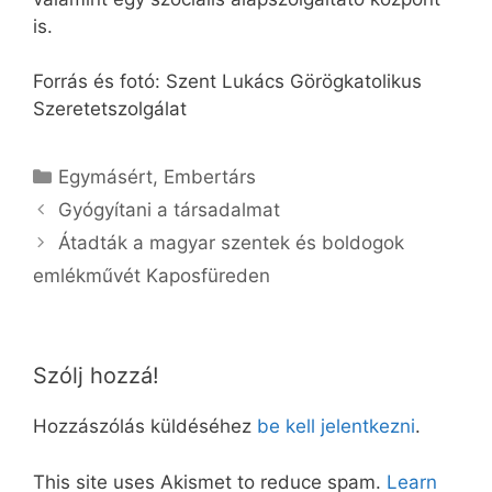
is.
Forrás és fotó: Szent Lukács Görögkatolikus
Szeretetszolgálat
Kategória
Egymásért
,
Embertárs
Gyógyítani a társadalmat
Átadták a magyar szentek és boldogok
emlékművét Kaposfüreden
Szólj hozzá!
Hozzászólás küldéséhez
be kell jelentkezni
.
This site uses Akismet to reduce spam.
Learn