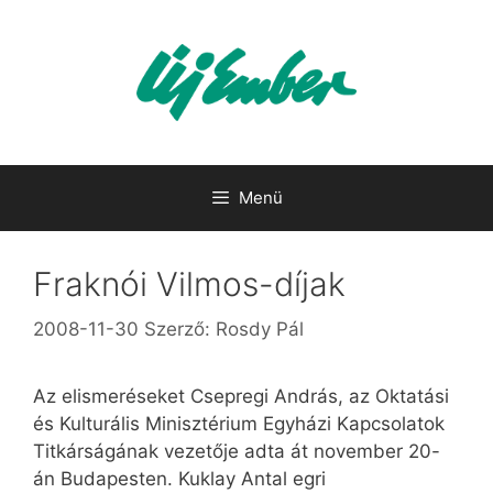
Kilépés
a
tartalomba
Menü
Fraknói Vilmos-díjak
2008-11-30
Szerző:
Rosdy Pál
Az elismeréseket Csepregi András, az Oktatási
és Kulturális Minisztérium Egyházi Kapcsolatok
Titkárságának vezetője adta át november 20-
án Budapesten. Kuklay Antal egri