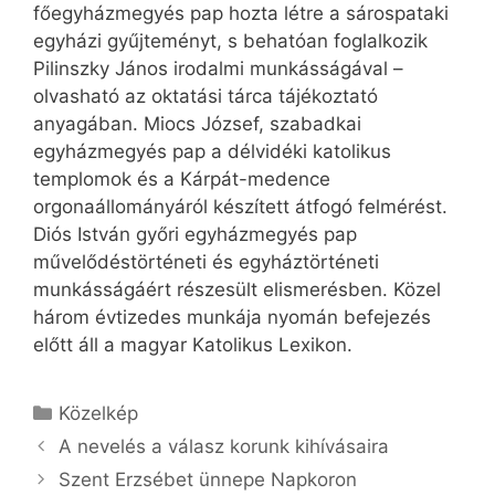
főegyházmegyés pap hozta létre a sárospataki
egyházi gyűjteményt, s behatóan foglalkozik
Pilinszky János irodalmi munkásságával –
olvasható az oktatási tárca tájékoztató
anyagában. Miocs József, szabadkai
egyházmegyés pap a délvidéki katolikus
templomok és a Kárpát-medence
orgonaállományáról készített átfogó felmérést.
Diós István győri egyházmegyés pap
művelődéstörténeti és egyháztörténeti
munkásságáért részesült elismerésben. Közel
három évtizedes munkája nyomán befejezés
előtt áll a magyar Katolikus Lexikon.
Kategória
Közelkép
A nevelés a válasz korunk kihívásaira
Szent Erzsébet ünnepe Napkoron