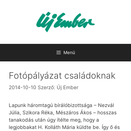
Kilépés
a
tartalomba
Menü
Fotópályázat családoknak
2014-10-10
Szerző:
Új Ember
Lapunk háromtagú bírálóbizottsága – Nezvál
Júlia, Szikora Réka, Mészáros Ákos – hosszas
tanakodás után úgy ítélte meg, hogy a
legjobbakat H. Kolláth Mária küldte be. Így ő és