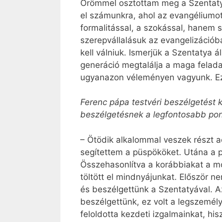
Örömmel osztottam meg a Szentatyá
el számunkra, ahol az evangéliumo
formalitással, a szokással, hanem s
szerepvállalásuk az evangelizáció
kell válniuk. Ismerjük a Szentatya 
generáció megtalálja a maga felad
ugyan­azon véleményen vagyunk. Ezé
Ferenc pápa testvéri beszélgetést 
beszélgetésnek a legfontosabb pon
– Ötödik alkalommal veszek részt a
segítettem a püspököket. Utána a 
Összehasonlítva a korábbiakat a m
töltött el mindnyájunkat. Először 
és beszélgettünk a Szentatyával. 
beszélgettünk, ez volt a legszemél
feloldotta kezdeti izgalmainkat, hi