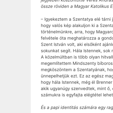
jegyében köszöntötte Veres András 
össze röviden a Magyar Katolikus E
– Igyekeztem a Szentatya elé tárni
hogy valós kép alakuljon ki a Szent
történelmünkre, arra, hogy Magyaro
felvétele óta meghatározza a gondo
Szent István volt, aki elsőként ajá
sokunkat segít. Hála Istennek, sok
A közelmúltban is több olyan hitval
megemlítettem Mindszenty bíboros u
megköszöntem a Szentatyának, hogy
ünnepelhetjük ezt. Ez az egész mag
hogy hála Istennek, még él Brenner 
akik ugyanúgy szenvedtek, mint ő, c
számukra is egyfajta elégtétel lehe
És a papi identitás számára egy r