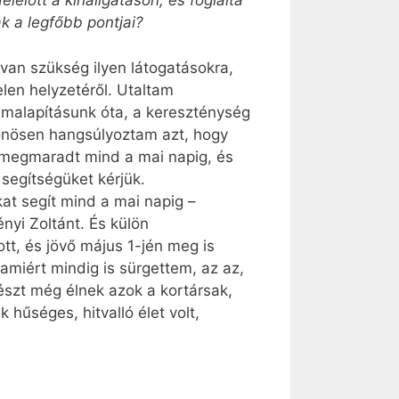
lőtt a kihallgatáson, és foglalta
k a legfőbb pontjai?
van szükség ilyen látogatásokra,
len helyzetéről. Utaltam
amalapításunk óta, a kereszténység
lönösen hangsúlyoztam azt, hogy
at megmaradt mind a mai napig, és
segítségüket kérjük.
kat segít mind a mai napig –
nyi Zoltánt. És külön
, és jövő május 1-jén meg is
miért mindig is sürgettem, az az,
részt még élnek azok a kortársak,
 hűséges, hitvalló élet volt,