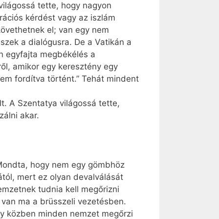
világossá tette, hogy nagyon
ációs kérdést vagy az iszlám
 követhetnek el; van egy nem
szek a dialógusra. De a Vatikán a
en egyfajta megbékélés a
ől, amikor egy keresztény egy
em fordítva történt.” Tehát mindent
. A Szentatya világossá tette,
ál­ni akar.
e. Mondta, hogy nem egy gömbhöz
tól, mert ez olyan devalválását
emzetnek tudnia kell megőrizni
len van ma a brüsszeli vezetésben.
hogy közben minden nemzet megőrzi