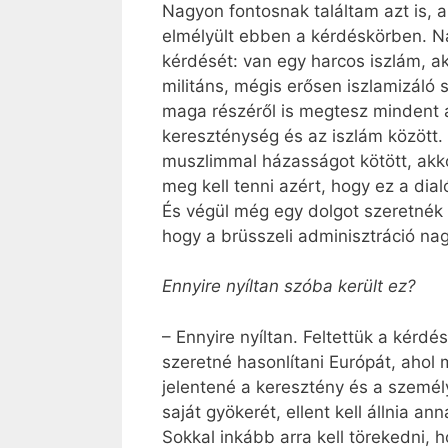
Nagyon fontosnak találtam azt is, 
elmélyült ebben a kérdéskörben. N
kérdését: van egy harcos iszlám, a
militáns, mégis erősen iszlamizáló
maga részéről is megtesz mindent a
kereszténység és az iszlám között.
muszlimmal házasságot kötött, akko
meg kell tenni azért, hogy ez a dia
És végül még egy dolgot szeretnék 
hogy a brüsszeli adminisztráció nagy
Ennyire nyíltan szóba került ez?
– Ennyire nyíltan. Feltettük a kér
szeretné hasonlítani Európát, ahol
jelentené a keresztény és a személ
saját gyökerét, ellent kell állnia a
Sokkal inkább arra kell törekedni,