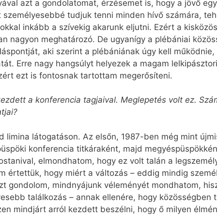
val azt a gondolatomat, érzésemet is, hogy a jövő egy
t személyesebbé tudjuk tenni minden hívő számára, te
okkal inkább a szívekig akarunk eljutni. Ezért a kisközös
ban nagyon meghatározó. De ugyanígy a plébániai közö
álláspontját, aki szerint a plébániának úgy kell működni
atát. Erre nagy hangsúlyt helyezek a magam lelkipászto
rt ezt is fontosnak tartottam megerősíteni.
kezdett a konferencia tagjaival. Meglepetés volt ez. Sz
tjai?
d limina látogatáson. Az elsőn, 1987-ben még mint újmis
püspöki konferencia titkáraként, majd megyéspüspökként
ostanival, elmondhatom, hogy ez volt talán a legszemé
nem értettük, hogy miért a változás – eddig mindig szem
Azt gondolom, mindnyájunk véleményét mondhatom, hisz
yesebb találkozás – annak ellenére, hogy közösségben 
szen mindjárt arról kezdett beszélni, hogy ő milyen élm