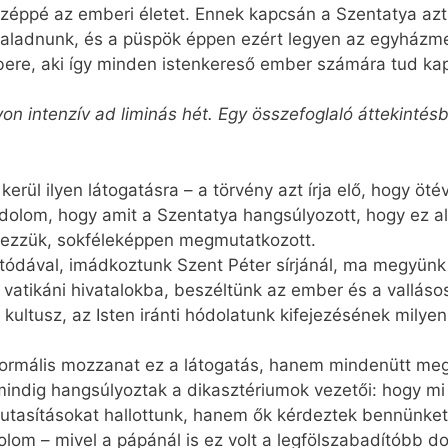
széppé az emberi életet. Ennek kapcsán a Szentatya azt 
haladnunk, és a püspök éppen ezért legyen az egyházme
ere, aki így minden istenkereső ember számára tud kapa
on intenzív ad liminás hét. Egy összefoglaló áttekinté
erül ilyen látogatásra – a törvény azt írja elő, hogy öt
ndolom, hogy amit a Szentatya hangsúlyozott, hogy ez al
ejezzük, sokféleképpen megmutatkozott.
utódával, imádkoztunk Szent Péter sírjánál, ma megyünk 
atikáni hivatalokba, beszéltünk az ember és a vallásos
kultusz, az Isten iránti hódolatunk kifejezésének milye
ormális mozzanat ez a látogatás, hanem mindenütt megk
 mindig hangsúlyoztak a dikasztériumok vezetői: hogy m
vő utasításokat hallottunk, hanem ők kérdeztek bennünke
om – mivel a pápánál is ez volt a legfölszabadítóbb do