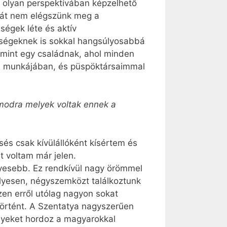
 olyan perspektívában képzelhető
hát nem elégszünk meg a
ségek léte és aktív
sségeknek is sokkal hangsúlyosabbá
e, mint egy családnak, ahol minden
ri munkájában, és püspöktársaimmal
ámodra melyek voltak ennek a
és csak kívülállóként kísértem és
 voltam már jelen.
lyesebb. Ez rendkívül nagy örömmel
élyesen, négyszemközt találkoztunk
en erről utólag nagyon sokat
történt. A Szentatya nagyszerűen
ényeket hordoz a magyarokkal