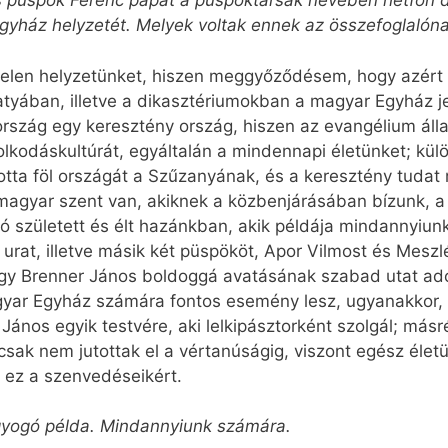
püspök Ferenc pápát a püspöktársak nevében hétfőn déle
gyház helyzetét. Melyek voltak ennek az összefoglalóna
 jelen helyzetünket, hiszen meggyőződésem, hogy azért 
atyában, illetve a dikasztériumokban a magyar Egyház je
rszág egy keresztény ország, hiszen az evangélium áll
lkodáskultúrát, egyáltalán a mindennapi életünket; kü
nlotta föl országát a Szűzanyának, és a keresztény tud
 magyar szent van, akiknek a közbenjárásában bízunk, a 
ló született és élt hazánkban, akik példája mindannyiun
rat, illetve másik két püspököt, Apor Vilmost és Meszlé
 Brenner János boldoggá avatásának szabad utat adott
yar Egyház számára fontos esemény lesz, ugyan­akkor, a
János egyik testvére, aki lelkipásztorként szolgál; más
sak nem jutottak el a vértanúságig, viszont egész életük
t ez a szenvedéseikért.
agyogó példa. Mindannyiunk számára.