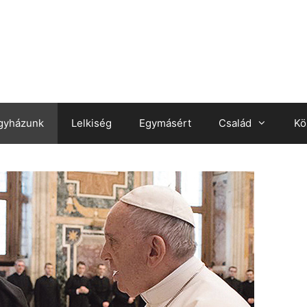
gyházunk
Lelkiség
Egymásért
Család
Kö