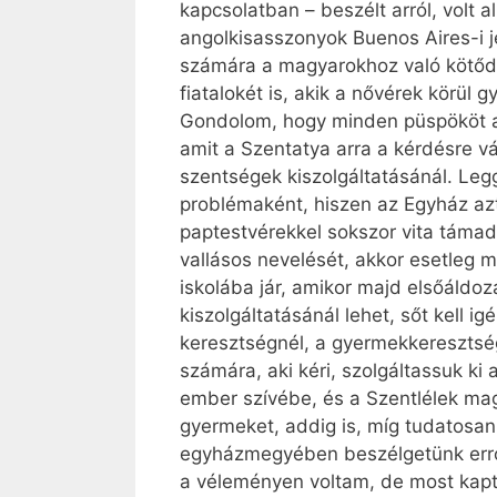
kapcsolatban – beszélt arról, volt 
angolkisasszonyok Buenos Aires-i j
számára a magyarokhoz való kötődés
fiatalokét is, akik a nővérek körül g
Gondolom, hogy minden püspököt a
amit a Szentatya arra a kérdésre 
szentségek kiszolgáltatásánál. Leg
problémaként, hiszen az Egyház azt í
paptestvérekkel sokszor vita támad 
vallásos nevelését, akkor esetleg 
iskolába jár, amikor majd elsőáld
kiszolgáltatásánál lehet, sőt kell
keresztségnél, a gyermekkeresztsé
számára, aki kéri, szolgáltassuk ki
ember szívébe, és a Szentlélek mag
gyermeket, addig is, míg tudatosa
egyházmegyében beszélgetünk erről 
a véleményen voltam, de most kapt