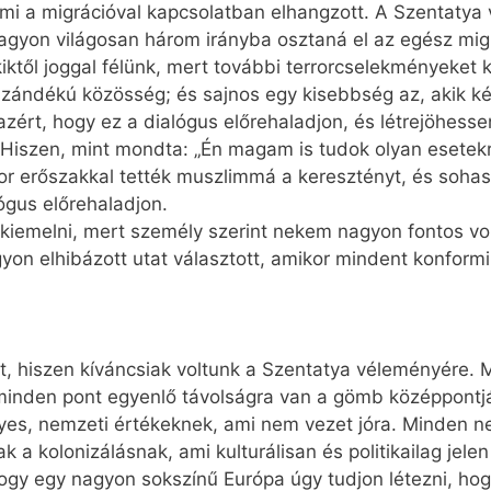
ami a migrációval kapcsolatban elhangzott. A Szentatya 
agyon világosan három irányba osztaná el az egész migr
kiktől joggal félünk, mert további terrorcselekményeket
 szándékú közösség; és sajnos egy kisebbség az, akik ké
zért, hogy ez a dialógus előrehaladjon, és létrejöhess
 Hiszen, mint mondta: „Én magam is tudok olyan esetekr
r erőszakkal tették muszlimmá a keresztényt, és sohas
lógus előrehaladjon.
kiemelni, mert személy szerint nekem nagyon fontos volt
on elhibázott utat választott, amikor mindent kon­for­mi­z
dést, hiszen kíváncsiak voltunk a Szentatya véleményér
 minden pont egyenlő távolságra van a gömb középpontjá
yes, nemzeti értékeknek, ami nem vezet jóra. Minden n
nnak a kolonizálásnak, ami kulturálisan és politikailag je
 hogy egy nagyon sokszínű Európa úgy tudjon létezni, 