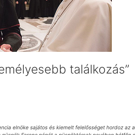
zemélyesebb találkozás”
ncia elnöke sajátos és kiemelt felelősséget hordoz az a