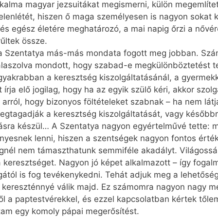
alkalma magyar jezsuitákat megismerni, külön megemlítet
elenlétét, hiszen ő maga személyesen is nagyon sokat k
 egész életére meghatározó, a mai napig őrzi a nővére
yűltek össze.
 Szentatya más-más mondata fogott meg jobban. Szám
válaszolva mondott, hogy szabad-e megkülönböztetést t
gyakrabban a keresztség kiszolgáltatásánál, a gyermek
rja elő jogilag, hogy ha az egyik szülő kéri, akkor szol
arról, hogy bizonyos föltételeket szabnak – ha nem látj
megtagadják a keresztség kiszolgáltatását, vagy későbbr
ozásra készül… A Szentatya nagyon egyértelművé tette:
 igényesnek lenni, hiszen a szentségek nagyon fontos ér
gnél nem támaszthatunk semmiféle akadályt. Világossá 
 a keresztséget. Nagyon jó képet alkalmazott – így fogal
ától is fog tevékenykedni. Tehát adjuk meg a lehetősége
n kereszténnyé válik majd. Ez számomra nagyon nagy me
a paptestvérekkel, és ezzel kapcsolatban kértek tőlem
am egy komoly pápai megerősítést.