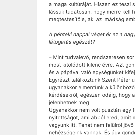
a maga kultúráját. Hiszen ez teszi 
lássuk tudatosan, hogy merre kell 
megtestesítője, aki az imádság emb
A pénteki nappal véget ér ez a nagy
látogatás egészét?
– Mint tudvalevő, rendszeresen sor k
most kitolódott kilenc évre. Azt go
és a pápával való egységünket kif
Egyrészt találkoztunk Szent Péter 
ugyanakkor elmentünk a különböző v
kérdésekről, egészen odáig, hogy a 
jelenhetnek meg.
Ugyanakkor nem volt pusztán egy f
nyitottságot, ami abból ered, amit
vagyunk itt. Tehát nem felülről jö
nehézségeink vannak. És úgy gondol