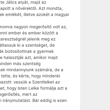
te Jálics atyát, majd az
apott a nővérektől. Azt mondta,
k emlékét, illetve azokét a magyar
omra nagyon megerősítő volt az,
enni ember és ember között a
keresztségnél jelenik meg ez
gáltassuk ki a szentséget, de
ák biztosítottnak a gyermek
e halasztják azt, amikor majd
 minden más szentség
tékek mindannyiunk számára, de a
tette, és kérte, hogy mindenki
mazott: vessük a Szentlelket az
t, hogy Isten Lelke formálja azt a
gerősítés, mert az
 iránymutatást. Bár eddig is ezen