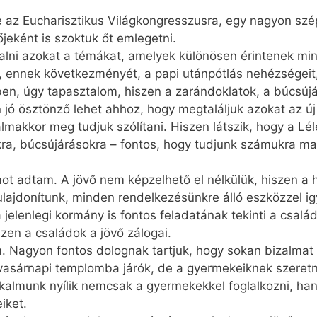
e az Eucharisztikus Világkongresszusra, egy nagyon sz
őjeként is szoktuk őt emlegetni.
alni azokat a témákat, amelyek különösen érintenek m
t, ennek következményét, a papi utánpótlás nehézségeit
tben, úgy tapasztalom, hiszen a zarándoklatok, a búcsúj
jó ösztönző lehet ahhoz, hogy megtaláljuk azokat az ú
makkor meg tudjuk szólítani. Hiszen látszik, hogy a Lé
ókra, búcsújárásokra – fontos, hogy tudjunk számukra 
ot adtam. A jövő nem képzelhető el nélkülük, hiszen a
ulajdonítunk, minden rendelkezésünkre álló eszközzel ig
jelenlegi kormány is fontos feladatának tekinti a csalá
zen a családok a jövő zálogai.
tem. Nagyon fontos dolognak tartjuk, hogy sokan bizalma
vasárnapi templomba járók, de a gyermekeiknek szeretné
alkalmunk nyílik nemcsak a gyermekekkel foglalkozni, han
iket.