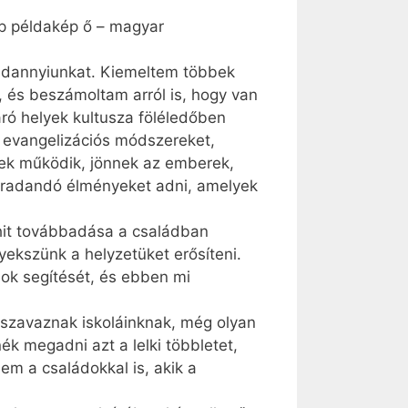
ép példakép ő – magyar
indannyiunkat. Kiemeltem többek
, és beszámoltam arról is, hogy van
áró helyek kultusza föléledőben
j evangelizációs módszereket,
lek működik, jönnek az emberek,
maradandó élményeket adni, amelyek
 hit továbbadása a családban
yekszünk a helyzetüket erősíteni.
dok segítését, és ebben mi
t szavaznak iskoláinknak, még olyan
k megadni azt a lelki többletet,
em a családokkal is, akik a