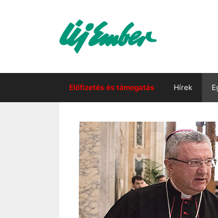
Kilépés
a
tartalomba
Előfizetés és támogatás
Hírek
E