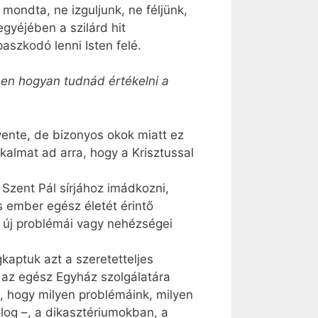
mondta, ne izguljunk, ne féljünk,
gyéjében a szilárd hit
szkodó lenni Isten felé.
sben hogyan tudnád értékelni a
évente, de bizonyos okok miatt ez
kalmat ad arra, hogy a Krisztussal
Szent Pál sírjához imádkozni,
 ember egész életét érintő
n új problémái vagy nehézségei
aptuk azt a szeretetteljes
i az egész Egyház szolgálatára
t, hogy milyen problémáink, milyen
log –, a dikasztériumokban, a