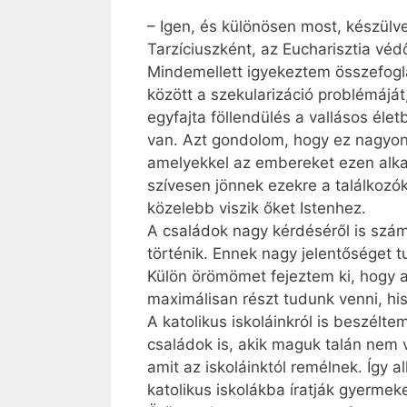
– Igen, és különösen most, készülv
Tarzíciuszként, az Eucharisztia véd
Mindemellett igyekeztem összefogl
között a szekularizáció problémájá
egyfajta föllendülés a vallásos éle
van. Azt gondolom, hogy ez nagyon 
amelyekkel az embereket ezen alkal
szívesen jönnek ezekre a találkoz
közelebb viszik őket Istenhez.
A családok nagy kérdéséről is szám
történik. Ennek nagy jelentőséget t
Külön örömömet fejeztem ki, hogy a 
maximálisan részt tudunk venni, his
A katolikus iskoláinkról is beszél
családok is, akik maguk talán nem 
amit az iskoláinktól remélnek. Így 
katolikus iskolákba íratják gyermeke