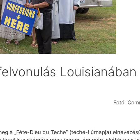
felvonulás Louisianában
Fotó: Com
eg a „Fête-Dieu du Teche” (teche-i úrnapja) elnevezés