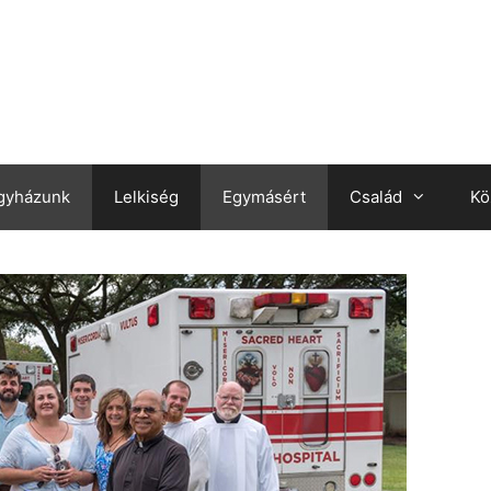
gyházunk
Lelkiség
Egymásért
Család
Kö