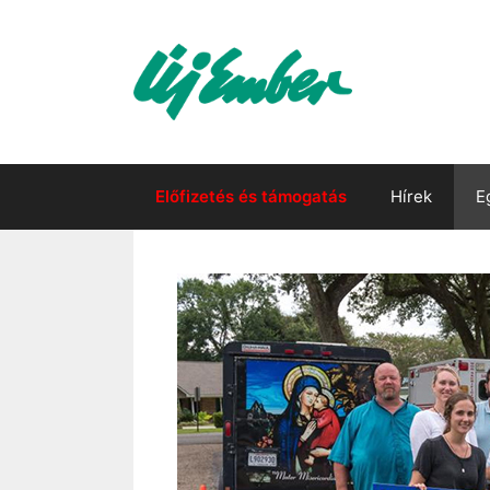
Kilépés
a
tartalomba
Előfizetés és támogatás
Hírek
E