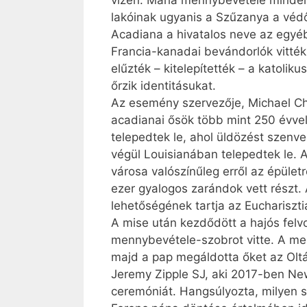
vizén. Mária mennybevétele minden 
lakóinak ugyanis a Szűzanya a véd
Acadiana a hivatalos neve az egyéb
Francia-kanadai bevándorlók vitték 
elűzték – kitelepítették – a katoli
őrzik identitásukat.
Az esemény szervezője, Michael Ch
acadianai ősök több mint 250 évvel
telepedtek le, ahol üldözést szenv
végül Louisianában telepedtek le. A
városa valószínűleg erről az épület
ezer gyalogos zarándok vett részt. 
lehetőségének tartja az Euchariszti
A mise után kezdődött a hajós felvo
mennybevétele-szobrot vitte. A men
majd a pap megáldotta őket az Oltá
Jeremy Zipple SJ, aki 2017-ben Ne
ceremóniát. Hangsúlyozta, milyen s