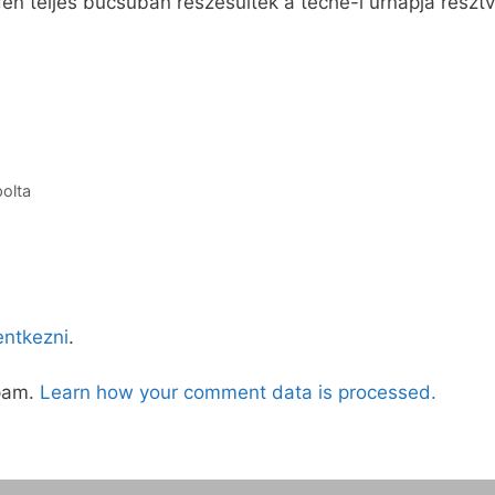
n teljes búcsúban részesültek a teche-i úrnapja résztv
olta
lentkezni
.
spam.
Learn how your comment data is processed.