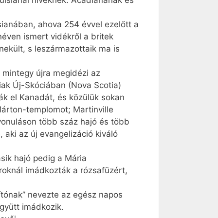
sia­nai híveknek: Acadia­­nának és
sianában, ahova 254 évvel ezelőtt a
éven ismert vidékről a britek
nekült, s leszármazottaik ma is
 mintegy újra megidézi az
aiak Új-Skóciában (Nova Scotia)
ták el Kanadát, és közülük sokan
Márton-templomot; Martinville
lvonuláson több száz hajó és több
aki az új evangelizáció kiváló
ásik hajó pedig a Mária
roknál imádkozták a rózsafüzért,
ítónak” nevezte az egész napos
gyütt imádkozik.