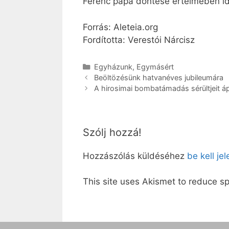
Ferenc pápa döntése értelmében idé
Forrás: Aleteia.org
Fordította: Verestói Nárcisz
Kategória
Egyházunk
,
Egymásért
Beöltözésünk hatvanéves jubileumára
A hirosimai bombatámadás sérültjeit áp
Szólj hozzá!
Hozzászólás küldéséhez
be kell je
This site uses Akismet to reduce 