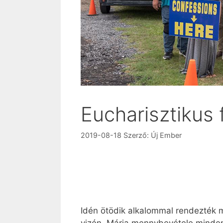
Eucharisztikus 
2019-08-18
Szerző:
Új Ember
Idén ötödik alkalommal rendezték m