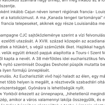
katolikus számára nagy ünnep, ám még inkább az a loui­
őszentje.
ként inkább Cajun néven ismert régiónak francia- Loui
el a katolicizmust. A ma „Kanada tengeri tartományai” n
kus francia telepeseket, akiknek egy része Louisianába me
ampagne CJC sajtóközleménye szerint a vízi felvonulás
 ezelőtti utazását. A XVIII. század közepén az acadian
edtek a hitükért, s végül száműzték őket. Hajókkal hagy
 velük együtt érkező papjuk alapította a Tours-i Szent 
ről kapta a nevét. A 38 mérföldes idei eucharisztikus fe
A nyitó szentmisét Douglas Deshotel püspök mutatta be, 
a ilyen formájú ünneplését.
nulás. Az Eucharisztiát vivő hajó haladt az élen, egy m
et több helyen is megállt, a résztvevők szabadtéri oltá
riszentséggel. Gyónásra is lehetőségük nyílt.
w Yorkból érkezett az ünnepnapra, „hihetetlenül megind
zép, amikor a város valamennyi lakója összegyűlik, és e