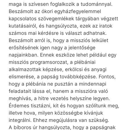
maga is szívesen foglalkozik a tudománnyal.
Beszámolt az ókori egyházfegyelemmel
kapcsolatos szövegemlékek tárgyában végzett
kutatásairól, és hangsúlyozta, ezek az iratok
számos mai kérdésre is választ adhatnak.
Beszámolt arról is, hogy a missziós lelkület
erősítésének igen nagy a jelentősége
napjainkban. Ennek eszköze lehet például egy
missziós programsorozat, a plébániai
alkalmazottak képzése, erkölcsi és anyagi
elismerése, a papság továbbképzése. Fontos,
hogy a plébánia ne pusztán a mindennapi
feladatait lássa el, hanem a misszióra való
meghívás, a hitre vezetés helyszíne legyen.
Érdemes tisztázni, kit és hogyan szólítunk meg,
illetve hova, milyen közösségbe kívánjuk
integrálni. Ehhez megújulásra van szükség.
A bíboros úr hangsúlyozta, hogy a papságnak