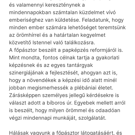
és valamennyi kereszténynek a
mindennapokban számtalan küzdelmet vívó
emberiséghez van küldetése. Feladatunk, hogy
minden ember számára lehetőséget teremtsünk
az örömhírrel és a határtalan kegyelmet
közvetítő Istennel való találkozásra.
A főpásztor beszélt a papképzés reformjáról is.
Mint mondta, fontos célnak tartja a gyakorlati
képzésnek és az egyes tantárgyak
szinergiájának a fejlesztését, ahogyan azt is,
hogy a növendékek a képzési idő alatt minél
jobban megismerhessék a plébániai életet.
Zárásképpen személyes jellegű kérdésekre is
választ adott a bíboros úr. Egyebek mellett arról
is beszélt, hogy milyen örömmel és odaadóan
végzi mindennapi munkáját, szolgálatát.
Hálásak vagyunk a főpásztor látogatásáért, és