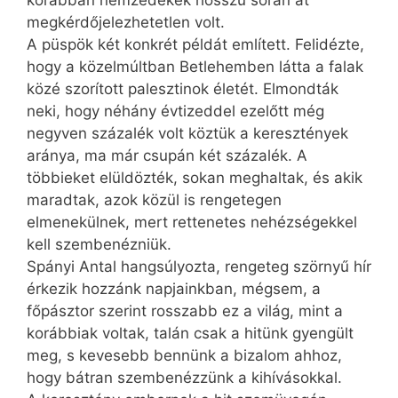
korábban nemzedékek hosszú során át
megkérdőjelezhetetlen volt.
A püspök két konkrét példát említett. Felidézte,
hogy a közelmúltban Betlehemben látta a falak
közé szorított palesztinok életét. Elmondták
neki, hogy néhány évtizeddel ezelőtt még
negyven százalék volt köztük a keresztények
aránya, ma már csupán két százalék. A
többieket elüldözték, sokan meghaltak, és akik
maradtak, azok közül is rengetegen
elmenekülnek, mert rettenetes nehézségekkel
kell szembenézniük.
Spányi Antal hangsúlyozta, rengeteg szörnyű hír
érkezik hozzánk napjainkban, mégsem, a
főpásztor szerint rosszabb ez a világ, mint a
korábbiak voltak, talán csak a hitünk gyengült
meg, s kevesebb bennünk a bizalom ahhoz,
hogy bátran szembenézzünk a kihívásokkal.