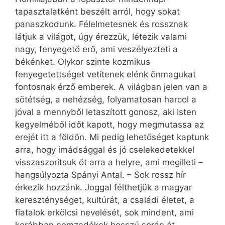
tapasztalatként beszélt arról, hogy sokat
panaszkodunk. Félelmetesnek és rossznak
látjuk a világot, úgy érezzük, létezik valami
nagy, fenyegető erő, ami veszélyezteti a
békénket. Olykor szinte kozmikus
fenyegetettséget vetítenek elénk önmagukat
fontosnak érző emberek. A világban jelen van a
sötétség, a nehézség, folyamatosan harcol a
jóval a mennyből letaszított gonosz, aki Isten
kegyelméből időt kapott, hogy megmutassa az
erejét itt a földön. Mi pedig lehetőséget kaptunk
arra, hogy imádsággal és jó cselekedetekkel
visszaszorítsuk őt arra a helyre, ami megilleti –
hangsúlyozta Spányi Antal. – Sok rossz hír
érkezik hozzánk. Joggal félthetjük a magyar
kereszténységet, kultúrát, a családi életet, a
fiatalok erkölcsi nevelését, sok mindent, ami