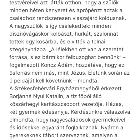
testvéreivel azt látták otthon, hogy a szülők
minden héten kenyeret és aprópénzt adtak a
családhoz rendszeresen visszajáró koldusnak.
A nagyszülők is így cselekedtek: minden
disznóvágáskor kolbászt, hurkát, szalonnát
tettek egy kosárba, és elvitték a tolnai
szegényházba. „A lélekben ott van a szeretet
forrása, s ez bármikor felbuzoghat bennünk” –
fogalmazott Koncz Ádám, hozzátéve, hogy az
ősforrás nem más, mint Jézus. Életünk során az
ő példáját kell követnünk – mondta.
A Székesfehérvári Egyházmegyéből érkezett
Borjánné Nyul Katalin, a tíz főből álló
kőszárhegyi karitászcsoport vezetője. Házas,
két gyermek édesanyja. Kérdésünkre válaszolva
elmondta, hogy nagycsaládosok gyermekeivel
és idősekkel egyaránt foglalkoznak. Nyáron a
gyerekeknek tábort szerveznek, amelyen a