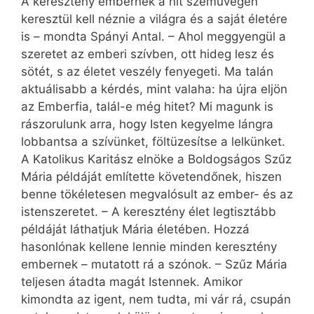
A keresztény embernek a hit szemüvegén
keresztül kell néznie a világra és a saját életére
is – mondta Spányi Antal. – Ahol meggyengül a
szeretet az emberi szívben, ott hideg lesz és
sötét, s az életet veszély fenyegeti. Ma talán
aktuálisabb a kérdés, mint valaha: ha újra eljön
az Emberfia, talál-e még hitet? Mi magunk is
rászorulunk arra, hogy Isten kegyelme lángra
lobbantsa a szívünket, föltüzesítse a lelkünket.
A Katolikus Karitász elnöke a Boldogságos Szűz
Mária példáját említette követendőnek, hiszen
benne tökéletesen megvalósult az ember- és az
istenszeretet. – A keresztény élet legtisztább
példáját láthatjuk Mária életében. Hozzá
hasonlónak kellene lennie minden keresztény
embernek – mutatott rá a szónok. – Szűz Mária
teljesen átadta magát Istennek. Amikor
kimondta az igent, nem tudta, mi vár rá, csupán