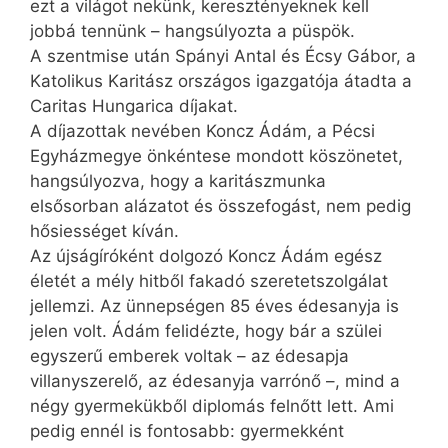
ezt a világot nekünk, keresztényeknek kell
jobbá tennünk – hangsúlyozta a püspök.
A szentmise után Spányi Antal és Écsy Gábor, a
Katolikus Karitász országos igazgatója átadta a
Caritas Hungarica díjakat.
A díjazottak nevében Koncz Ádám, a Pécsi
Egyházmegye önkéntese mondott köszönetet,
hangsúlyozva, hogy a karitászmunka
elsősorban alázatot és összefogást, nem pedig
hősiességet kíván.
Az újságíróként dolgozó Koncz Ádám egész
életét a mély hitből fakadó szeretetszolgálat
jellemzi. Az ünnepségen 85 éves édesanyja is
jelen volt. Ádám felidézte, hogy bár a szülei
egyszerű emberek voltak – az édesapja
villanyszerelő, az édesanyja varrónő –, mind a
négy gyermekükből diplomás felnőtt lett. Ami
pedig ennél is fontosabb: gyermekként