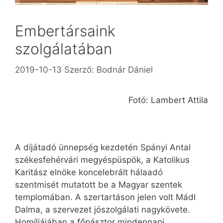
Embertársaink
szolgálatában
2019-10-13
Szerző:
Bodnár Dániel
Fotó: Lambert Attila
A díjátadó ünnepség kezdetén Spányi Antal
székesfehérvári megyéspüspök, a Katolikus
Karitász elnöke koncelebrált hálaadó
szentmisét mutatott be a Magyar szentek
templomában. A szertartáson jelen volt Mádl
Dalma, a szervezet jószolgálati nagykövete.
Homíliájában a főpásztor mindennapi