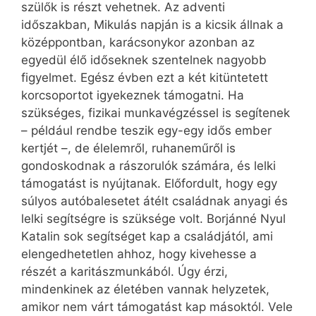
szülők is részt vehetnek. Az adventi
időszakban, Mikulás napján is a kicsik állnak a
középpontban, karácsonykor azonban az
egyedül élő időseknek szentelnek nagyobb
figyelmet. Egész évben ezt a két kitüntetett
korcsoportot igyekeznek támogatni. Ha
szükséges, fizikai munkavégzéssel is segítenek
– például rendbe teszik egy-egy idős ember
kertjét –, de élelemről, ruhaneműről is
gondoskodnak a rászorulók számára, és lelki
támogatást is nyújtanak. Előfordult, hogy egy
súlyos autóbalesetet átélt családnak anyagi és
lelki segítségre is szüksége volt. Borjánné Nyul
Katalin sok segítséget kap a családjától, ami
elengedhetetlen ahhoz, hogy kivehesse a
részét a karitászmunkából. Úgy érzi,
mindenkinek az életében vannak helyzetek,
amikor nem várt támogatást kap másoktól. Vele