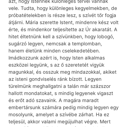
azt, hogy Istennek különleges tervei vannak
vele. Tudta, hogy különleges kegyelmekben, de
próbatételekben is része lesz, s szívét tőr fogja
átjárni. Mária szerette Istent, mindenre kész volt
érte, és mindenkor teljesítette az Úr akaratát. A
hitet éltetnünk kell a szívünkben, hogy lobogó,
sugárzó legyen, nemcsak a templomban,
hanem életünk minden cselekedetében.
Imádkozzunk azért is, hogy Isten alkalmas
eszközei legyünk, s az ő szeretetét vigyük
magunkkal, és osszuk meg mindazokkal, akiket
az isteni gondviselés ránk bízott. Legyen
türelmünk meghallgatni a talán már százszor
hallott mondatokat, s mindig legyenek vigaszt
és erőt adó szavaink. A magára maradt
embertársunk számára pedig mindig legyen egy
mosolyunk, amelyet a szívébe zárhat. Ha ez
teljesül, akkor valami megújulhat végre. Mert