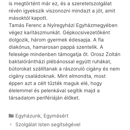
is megtörtént már ez, és a szeretetszolgálat
révén igyekszik viszonozni mindazt a jót, amit
másoktól kapott.
Tamás Ferenc a Nyíregyházi Egyházmegyében
végez karitászmunkát. Gépkocsivezetőként
dolgozik, három gyermek édesapja. A fia
diakónus, hamarosan pappá szentelik. A
felesége mindenben támogatja őt. Orosz Zoltán
baktalórántházi plébánossal együtt ruhákat,
bútorokat szállítanak a rászoruló cigány és nem
cigány családoknak. Mint elmondta, most
éppen azt a célt tűzték maguk elé, hogy
élelemmel és pelenkával segítik majd a
társadalom perifériáján élőket.
Kategória
Egyházunk
,
Egymásért
Szolgálat Isten segítségével