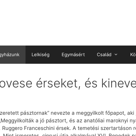
gyházunk
Lelkiség
Egymásért
Család
Kö
ovese érseket, és kinev
eretett pásztornak” nevezte a meggyilkolt főpapot, aki 
Meggyilkolták a jó pásztort, és az anatóliai maroknyi ny
Ruggero Franceschini érsek. A temetési szertartáson r
 Mint ismeretes, ciprusi útja alkalmával XVI. Benedek