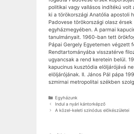
politikai vagy vallásos indítékú vo
ki a törökországi Anatólia apostoli
Padovese törökországi olasz érsek 
egyházmegyében. A parmai kapucinus
tanulmányait. 1960-ban tett örökf
Pápai Gergely Egyetemen végzett fe
Rendtartományába visszatérve filo
ugyancsak a rend keretein belül. 
kapucinus kusztódia elöljárójává n
elöljárójának. II. János Pál pápa 1
szmirnai metropolitai székben szolgá
Kategória
Egyházunk
Indul a nyári kántorképző
A közel-keleti szinódus előkészületei