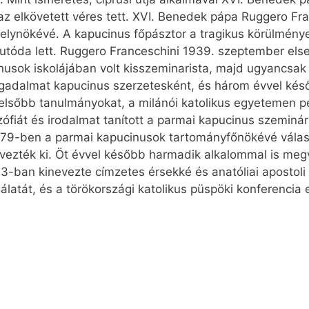
lt az elkövetett véres tett. XVI. Benedek pápa Ruggero F
 helynökévé. A kapucinus főpásztor a tragikus körülménye
utóda lett. Ruggero Franceschini 1939. szeptember elsej
ok iskolájában volt kisszeminarista, majd ugyancsak itt
ogadalmat kapucinus szerzetesként, és három évvel kés
lsőbb tanulmányokat, a milánói katolikus egyetemen ped
zófiát és irodalmat tanított a parmai kapucinus szemi
1979-ben a parmai kapucinusok tartományfőnökévé válas
evezték ki. Öt évvel később harmadik alkalommal is megv
993-ban kinevezte címzetes érsekké és anatóliai apostol
latát, és a törökországi katolikus püspöki konferencia eln