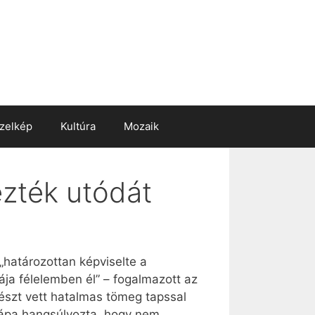
zelkép
Kultúra
Mozaik
ezték utódát
„határozottan képviselte a
ája félelemben él” – fogalmazott az
észt vett hatalmas tömeg tapssal
 pápa hangsúlyozta, hogy nem