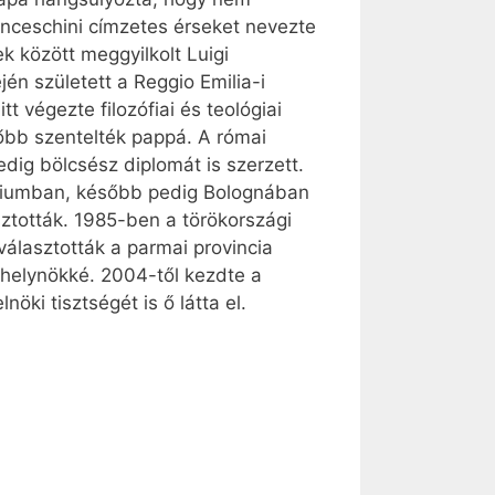
ranceschini címzetes érseket nevezte
k között meggyilkolt Luigi
én született a Reggio Emilia-i
 végezte filozófiai és teológiai
őbb szentelték pappá. A római
ig bölcsész diplomát is szerzett.
náriumban, később pedig Bolognában
ztották. 1985-ben a törökországi
álasztották a parmai provincia
i helynökké. 2004-től kezdte a
öki tisztségét is ő látta el.