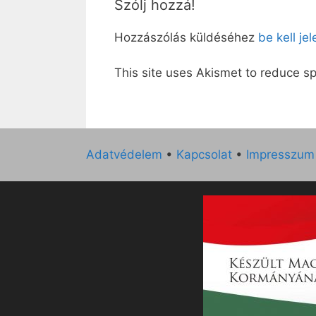
Szólj hozzá!
Hozzászólás küldéséhez
be kell je
This site uses Akismet to reduce 
Adatvédelem
•
Kapcsolat
•
Impresszum