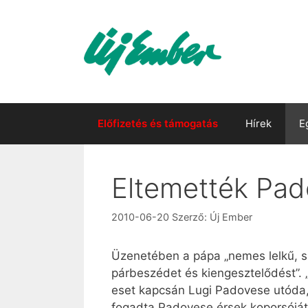
Kilépés
a
tartalomba
Előfizetés és támogatás
Hírek
E
Eltemették Pad
2010-06-20
Szerző:
Új Ember
Üzenetében a pápa „nemes lelkű, sz
párbeszédet és kiengesztelődést”. „
eset kapcsán Lugi Padovese utóda, 
fogadta Padovese érsek koporsóját.