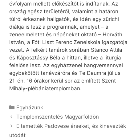
évfolyam mellett előkészítőt is indítanak. Az
ország egész területéről, valamint a határon
túlról érkeznek hallgatók, és idén egy zürichi
diákja is lesz a programnak, amelyet – a
zeneelméletet és népéneket oktató – Horváth
István, a Fóti Liszt Ferenc Zeneiskola igazgatója
vezet. A felkért tanárok sorában Stanco Attila
és Káposztássy Béla a hittan, illetve a liturgia
felelőse lesz. Az egyházzenei hangversennyel
egybekötött tanévzáróra és Te Deumra július
21-én, 16 órakor kerül sor az említett Szent
Mihály-plébániatemplomban.
Kategória
Egyházunk
Templomszentelés Magyarföldön
Eltemették Padovese érseket, és kinevezték
utódát