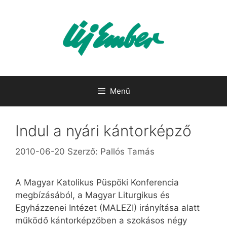
Kilépés
a
tartalomba
Menü
Indul a nyári kántorképző
2010-06-20
Szerző:
Pallós Tamás
A Magyar Katolikus Püspöki Konferencia
megbízásából, a Magyar Liturgikus és
Egyházzenei Intézet (MALEZI) irányítása alatt
működő kántorképzőben a szokásos négy