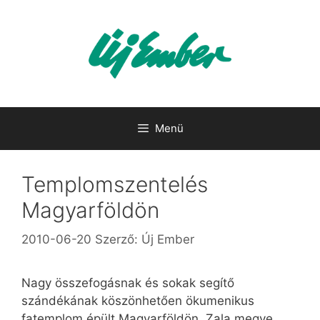
Kilépés
a
tartalomba
Menü
Templomszentelés
Magyarföldön
2010-06-20
Szerző:
Új Ember
Nagy összefogásnak és sokak segítő
szándékának köszönhetően ökumenikus
fatemplom épült Magyarföldön, Zala megye