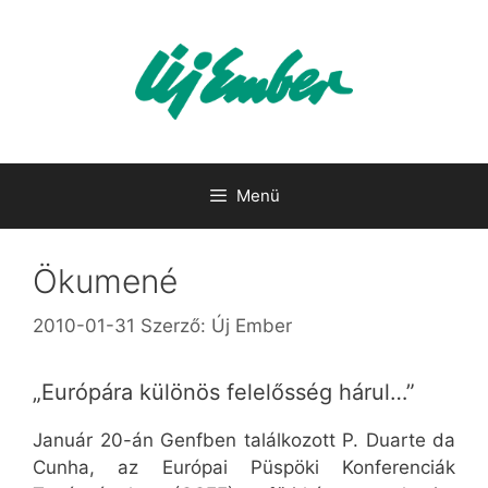
Kilépés
a
tartalomba
Menü
Ökumené
2010-01-31
Szerző:
Új Ember
„Európára különös felelősség hárul…”
Január 20-án Genfben találkozott P. Duarte da
Cunha, az Európai Püspöki Konferenciák