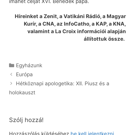
imahét célját XVI. Benedek pápa.
Híreinket a Zenit, a Vatikáni Rádió, a Magyar
Kurír, a CNA, az InfoCatho, a KAP, a KNA,
valamint a La Croix információi alapján
állítottuk össze.
Kategória
Egyházunk
Európa
Hétköznapi apologetika: XII. Piusz és a
holokauszt
Szólj hozzá!
Hozzászólás küldéséhez
be kell jelentkezni
.