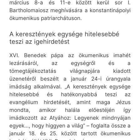
március 8-a és 11-e között kerül sor I.
Bartholomaiosz meghívására a konstantinápolyi
ökumenikus patriarchátuson.
A keresztények egysége hitelesebbé
teszi az igehirdetést
XVI. Benedek pápa az ökumenikus imahét
lezárásáról, az egységről és a
tömegtájékoztatás világnapjára kiadott
üzenetéről beszélt a január 24-i úrangyala
imádság alkalmával. „A keresztények egysége
hitelesebbé és hatékonyabbá teszi az
evangélium hirdetését, amint maga Jézus
mondta, amikor halála előestéjén így
imádkozott az Atyához: Legyenek mindnyájan
egyek…, hogy higgyen a világ” – foglalta össze a
január 18. és 25. között tartott ökumenikus