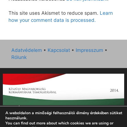
This site uses Akismet to reduce spam.
Learn
how your comment data is processed.
Adatvédelem
•
Kapcsolat
•
Impresszum
•
Rólunk
„Az Új Ember katolikus hetilap 2014. évi működésének
A weboldalon a minőségi felhasználói élmény érdekében sütiket
támogatását az EGYH-KCP-14-P-0121 sz. támogatási
használunk.
szerződés keretében 3 000 000 Ft összegben támogatta az
You can find out more about which cookies we are using or
Emberi Erőforrások Minisztériuma.”