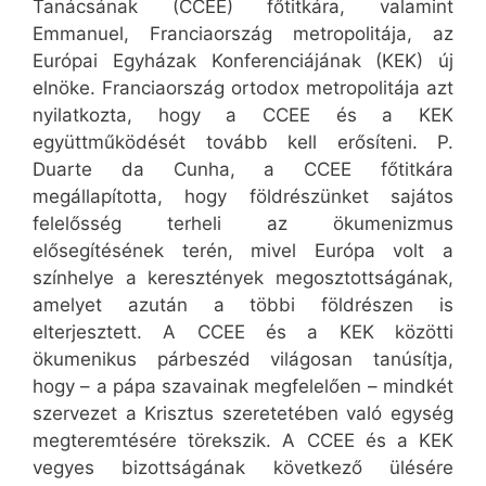
Tanácsának (CCEE) főtitkára, valamint
Emmanuel, Franciaország metropolitája, az
Európai Egyházak Konferenciájának (KEK) új
elnöke. Franciaország ortodox metropolitája azt
nyilatkozta, hogy a CCEE és a KEK
együttműködését tovább kell erősíteni. P.
Duarte da Cunha, a CCEE főtitkára
megállapította, hogy földrészünket sajátos
felelősség terheli az ökumenizmus
elősegítésének terén, mivel Európa volt a
színhelye a keresztények megosztottságának,
amelyet azután a többi földrészen is
elterjesztett. A CCEE és a KEK közötti
ökumenikus párbeszéd világosan tanúsítja,
hogy – a pápa szavainak megfelelően – mindkét
szervezet a Krisztus szeretetében való egység
megteremtésére törekszik. A CCEE és a KEK
vegyes bizottságának következő ülésére