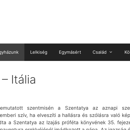
gyházunk
Lelkiség
Egymásért
Család
Kö
 Itália
mutatott szentmisén a Szentatya az aznapi szentí
emberi szív, ha elveszíti a hallásra és szólásra való 
dta a Szentatya az Izajás próféta könyvének 35. fejez
aventura ereklyéjénél imádkozott a pápa. Az igazság 