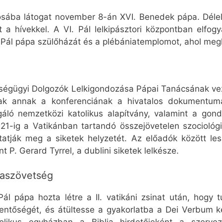
osába látogat november 8-án XVI. Benedek pápa. Délel
a hívekkel. A VI. Pál lelkipásztori központban elfog
I. Pál pápa szülőházát és a plébániatemplomot, ahol meg
ségügyi Dolgozók Lelkigondozása Pápai Tanácsának ve
ak annak a konferenciának a hivatalos dokumentum
lgáló nemzetközi katolikus alapítvány, valamint a gon
1-ig a Vatikánban tartandó összejövetelen szociológiai
vitatják meg a siketek helyzetét. Az előadók között le
nt P. Gerard Tyrrel, a dublini siketek lelkésze.
iaszövetség
Pál pápa hozta létre a II. vatikáni zsinat után, hogy
lentőségét, és átültesse a gyakorlatba a Dei Verbum ke