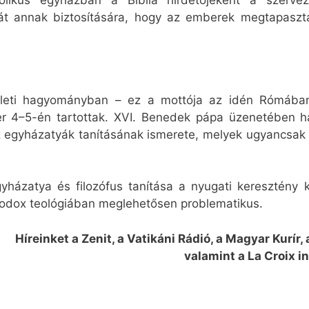
atolikus egyházban a Biblia hirdetőjeként a szer
át annak biztosítására, hogy az emberek megtapaszta
leti hagyományban – ez a mottója az idén Rómában
 4–5-én tartottak. XVI. Benedek pápa üzenetében ha
gyházatyák tanításának ismerete, melyek ugyancsak ré
yházatya és filozófus tanítása a nyugati keresztény 
todox teológiában meglehetősen problematikus.
Híreinket a Zenit, a Vatikáni Rádió, a Magyar Kurír,
valamint a La Croix in