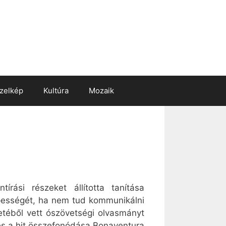
zelkép
Kultúra
Mozaik
rási részeket állította tanítása
képességét, ha nem tud kommunikálni
etéből vett ószövetségi olvasmányt
és a hit összefonódása Bonaventura