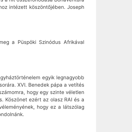
hoz intézett köszöntőjében. Joseph
 meg a Püspöki Szinódus Afrikával
egyháztörténelem egyik legnagyobb
űsorára. XVI. Benedek pápa a vetítés
t számomra, hogy egy szinte véletlen
. Köszönet ezért az olasz RAI és a
 véleményének, hogy ez a látszólag
gondolnánk.