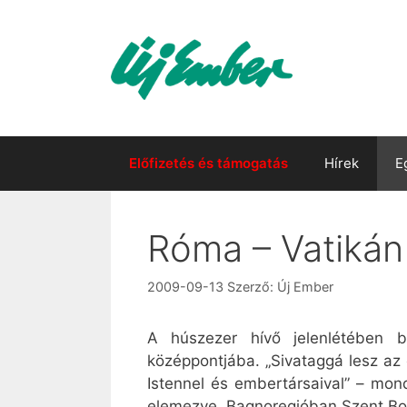
Kilépés
a
tartalomba
Előfizetés és támogatás
Hírek
E
Róma – Vatikán –
2009-09-13
Szerző:
Új Ember
A húszezer hívő jelenlétében be
középpontjába. „Sivataggá lesz az 
Istennel és embertársaival” – mon
elemezve. Bagnoregióban Szent Bon