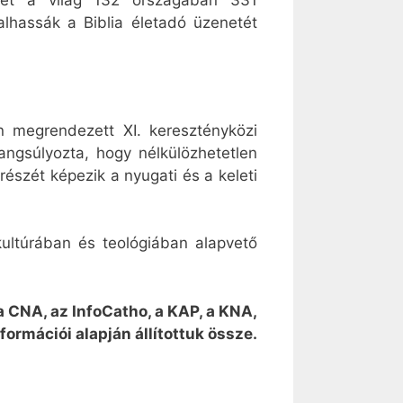
vezet a világ 132 országában 331
lhassák a Biblia életadó üzenetét
 megrendezett XI. keresztényközi
ngsúlyozta, hogy nélkülözhetetlen
szét képezik a nyugati és a keleti
kultúrában és teológiában alapvető
 a CNA, az InfoCatho, a KAP, a KNA,
formációi alapján állítottuk össze.