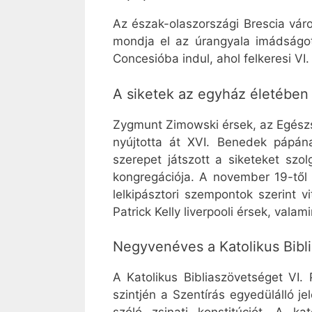
Az észak-olaszországi Brescia vár
mondja el az úrangyala imádságot 
Concesióba indul, ahol felkeresi V
A siketek az egyház életében
Zygmunt Zimowski érsek, az Egész
nyújtotta át XVI. Benedek pápán
szerepet játszott a siketeket szo
kongregációja. A november 19-től 2
lelkipásztori szempontok szerint 
Patrick Kelly liverpooli érsek, valami
Negyvenéves a Katolikus Bibl
A Katolikus Bibliaszövetséget VI. 
szintjén a Szentírás egyedülálló je