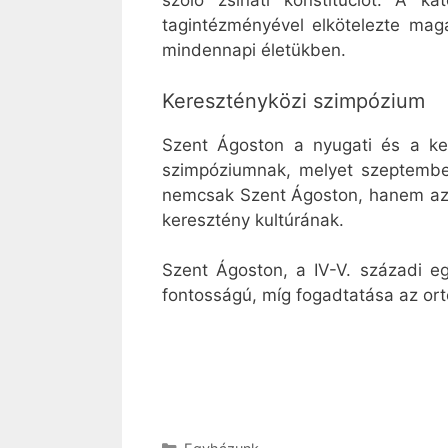
szóló zsinati konstitúciót. A k
tagintézményével elkötelezte mag
mindennapi életükben.
Keresztényközi szimpózium
Szent Ágoston a nyugati és a ke
szimpóziumnak, melyet szeptember
nemcsak Szent Ágoston, hanem az e
keresztény kultúrának.
Szent Ágoston, a IV-V. századi eg
fontosságú, míg fogadtatása az or
Kategória