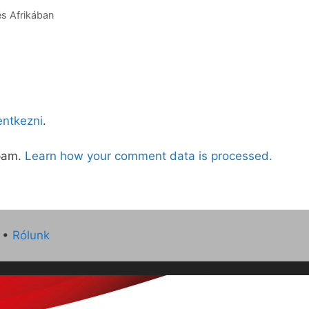
és Afrikában
lentkezni
.
spam.
Learn how your comment data is processed.
•
Rólunk