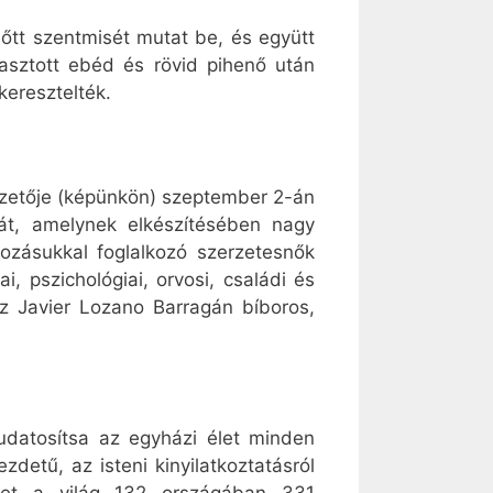
őtt szentmisét mutat be, és együtt
yasztott ebéd és rövid pihenő után
keresztelték.
zetője (képünkön) szeptember 2-án
át, amelynek elkészítésében nagy
dozásukkal foglalkozó szerzetesnők
, pszichológiai, orvosi, családi és
sz Javier Lozano Barragán bíboros,
 tudatosítsa az egyházi élet minden
zdetű, az isteni kinyilatkoztatásról