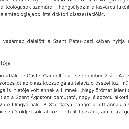
a teológusok számára – hangsúlyozta a kisváros lakói
lemteológiájából írta doktori disszertációját.
vasárnap délelőtt a Szent Péter-bazilikában nyitja
.
tója
 mutatták be Castel Gandolfóban szeptember 2-án. Az 
sorozatot az olasz közszolgálati televízió ősszel tűzi m
a is ihletője volt ennek a filmnek. „Nagy örömet jelen
z a Szent Ágostont bemutató, nagy lélegzetű alkotás
x Vide filmgyárnak.” A Szentatya hangot adott annak a
ton szülőföldje) sokkal közelebb áll hozzánk, amint azt 