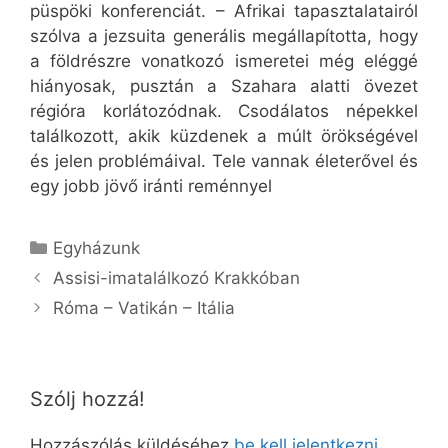
püspöki konferenciát. – Afrikai tapasztalatairól
szólva a jezsuita generális megállapította, hogy
a földrészre vonatkozó ismeretei még eléggé
hiányosak, pusztán a Szahara alatti övezet
régióra korlátozódnak. Csodálatos népekkel
találkozott, akik küzdenek a múlt örökségével
és jelen problémáival. Tele vannak életerővel és
egy jobb jövő iránti reménnyel
Kategória
Egyházunk
Assisi-imatalálkozó Krakkóban
Róma – Vatikán – Itália
Szólj hozzá!
Hozzászólás küldéséhez
be kell jelentkezni
.