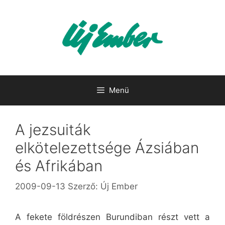
Kilépés
a
tartalomba
Menü
A jezsuiták
elkötelezettsége Ázsiában
és Afrikában
2009-09-13
Szerző:
Új Ember
A fekete földrészen Burundiban részt vett a