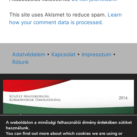
This site uses Akismet to reduce spam.
Learn
how your comment data is processed.
Adatvédelem
•
Kapcsolat
•
Impresszum
•
Rólunk
„Az Új Ember katolikus hetilap 2014. évi működésének
A weboldalon a minőségi felhasználói élmény érdekében sütiket
támogatását az EGYH-KCP-14-P-0121 sz. támogatási
használunk.
szerződés keretében 3 000 000 Ft összegben támogatta az
You can find out more about which cookies we are using or