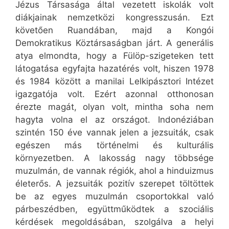
Jézus Társasága által vezetett iskolák volt
diákjainak nemzetközi kongresszusán. Ezt
követően Ruandában, majd a Kongói
Demokratikus Köztársaságban járt. A generális
atya elmondta, hogy a Fülöp-szigeteken tett
látogatása egyfajta hazatérés volt, hiszen 1978
és 1984 között a manilai Lelkipásztori Intézet
igazgatója volt. Ezért azonnal otthonosan
érezte magát, olyan volt, mintha soha nem
hagyta volna el az országot. Indonéziában
szintén 150 éve vannak jelen a jezsuiták, csak
egészen más történelmi és kulturális
környezetben. A lakosság nagy többsége
muzulmán, de vannak régiók, ahol a hinduizmus
életerős. A jezsuiták pozitív szerepet töltöttek
be az egyes muzulmán csoportokkal való
párbeszédben, együttműködtek a szociális
kérdések megoldásában, szolgálva a helyi