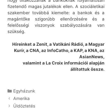
hogy tiltakozzanak a bankoknak folyamatosan
fizetendő magas jutalékok ellen. A szociáletikai
szakember továbbá kiemelte: a bankok és a
magántőke szigorúbb ellenőrzésére és a
felelősségi viszonyok szabályozására van
szükség.
Híreinket a Zenit, a Vatikáni Rádió, a Magyar
Kurír, a CNA, az InfoCatho, a KAP, a KNA, az
AsianNews,
valamint a La Croix információi alapján
állítottuk össze.
Kategória
Egyházunk
Amerika
Üldöztetés