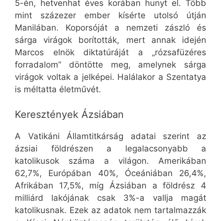
5-én, hetvenhat éves korában hunyt el. Több
mint százezer ember kísérte utolsó útján
Manilában. Koporsóját a nemzeti zászló és
sárga virágok borították, mert annak idején
Marcos elnök diktatúráját a „rózsafüzéres
forradalom” döntötte meg, amelynek sárga
virágok voltak a jelképei. Halálakor a Szentatya
is méltatta életművét.
Keresztények Ázsiában
A Vatikáni Államtitkárság adatai szerint az
ázsiai földrészen a legalacsonyabb a
katolikusok száma a világon. Amerikában
62,7%, Európában 40%, Óceániában 26,4%,
Afrikában 17,5%, míg Ázsiában a földrész 4
milliárd lakójának csak 3%-a vallja magát
katolikusnak. Ezek az adatok nem tartalmazzák