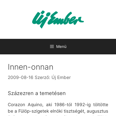
Kilépés
a
tartalomba
Menü
Innen-onnan
2009-08-16
Szerző:
Új Ember
Százezren a temetésen
Corazon Aquino, aki 1986-tól 1992-ig töltötte
be a Fülöp-szigetek elnöki tisztségét, augusztus