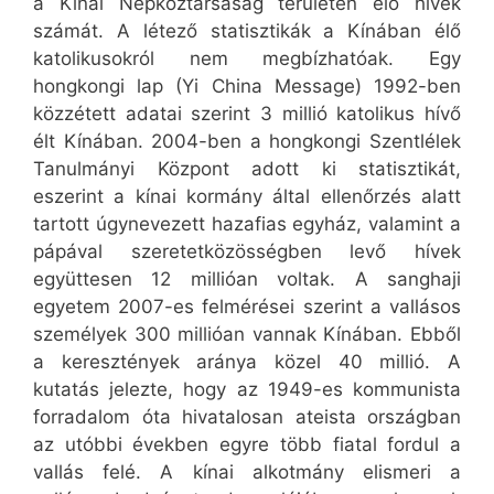
a Kínai Népköztársaság területén élő hívek
számát. A létező statisztikák a Kínában élő
katolikusokról nem megbízhatóak. Egy
hongkongi lap (Yi China Message) 1992-ben
közzétett adatai szerint 3 millió katolikus hívő
élt Kínában. 2004-ben a hongkongi Szentlélek
Tanulmányi Központ adott ki statisztikát,
eszerint a kínai kormány által ellenőrzés alatt
tartott úgynevezett hazafias egyház, valamint a
pápával szeretetközösségben levő hívek
együttesen 12 millióan voltak. A sanghaji
egyetem 2007-es felmérései szerint a vallásos
személyek 300 millióan vannak Kínában. Ebből
a keresztények aránya közel 40 millió. A
kutatás jelezte, hogy az 1949-es kommunista
forradalom óta hivatalosan ateista országban
az utóbbi években egyre több fiatal fordul a
vallás felé. A kínai alkotmány elismeri a