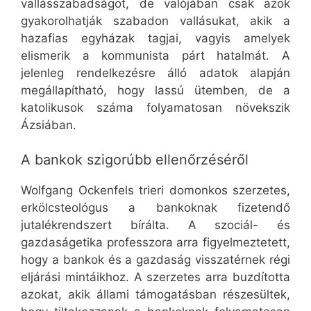
vallásszabadságot, de valójában csak azok
gyakorolhatják szabadon vallásukat, akik a
hazafias egyházak tagjai, vagyis amelyek
elismerik a kommunista párt hatalmát. A
jelenleg rendelkezésre álló adatok alapján
megállapítható, hogy lassú ütemben, de a
katolikusok száma folyamatosan növekszik
Ázsiában.
A bankok szigorúbb ellenőrzéséről
Wolfgang Ockenfels trieri domonkos szerzetes,
erkölcsteológus a bankoknak fizetendő
jutalékrendszert bírálta. A szociál- és
gazdaságetika professzora arra figyelmeztetett,
hogy a bankok és a gazdaság visszatérnek régi
eljárási mintáikhoz. A szerzetes arra buzdította
azokat, akik állami támogatásban részesültek,