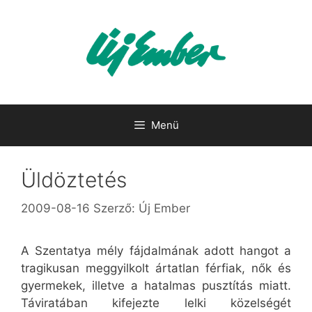
Kilépés
a
tartalomba
Menü
Üldöztetés
2009-08-16
Szerző:
Új Ember
A Szentatya mély fájdalmának adott hangot a
tragikusan meggyilkolt ártatlan férfiak, nők és
gyermekek, illetve a hatalmas pusztítás miatt.
Táviratában kifejezte lelki közelségét