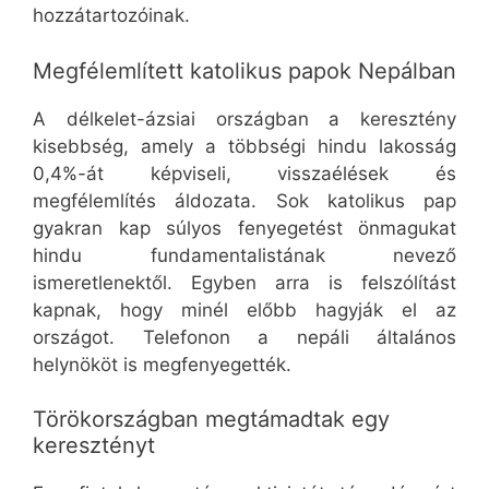
hozzátartozóinak.
Megfélemlített katolikus papok Nepálban
A délkelet-ázsiai országban a keresztény
kisebbség, amely a többségi hindu lakosság
0,4%-át képviseli, visszaélések és
megfélemlítés áldozata. Sok katolikus pap
gyakran kap súlyos fenyegetést önmagukat
hindu fundamentalistának nevező
ismeretlenektől. Egyben arra is felszólítást
kapnak, hogy minél előbb hagyják el az
országot. Telefonon a nepáli általános
helynököt is megfenyegették.
Törökországban megtámadtak egy
keresztényt