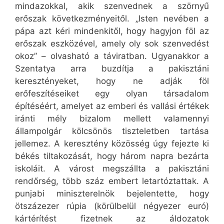
mindazokkal, akik szenvednek a szörnyű
erőszak következményeitől. „Isten nevében a
pápa azt kéri mindenkitől, hogy hagyjon föl az
erőszak eszközével, amely oly sok szenvedést
okoz” – olvasható a táviratban. Ugyanakkor a
Szentatya arra buzdítja a pakisztáni
keresztényeket, hogy ne adják föl
erőfeszítéseiket egy olyan társadalom
építéséért, amelyet az emberi és vallási értékek
iránti mély bizalom mellett valamennyi
állampolgár kölcsönös tiszteletben tartása
jellemez. A keresztény közösség úgy fejezte ki
békés tiltakozását, hogy három napra bezárta
iskoláit. A várost megszállta a pakisztáni
rendőrség, több száz embert letartóztattak. A
punjabi miniszterelnök bejelentette, hogy
ötszázezer rúpia (körülbelül négyezer euró)
kártérítést fizetnek az áldozatok