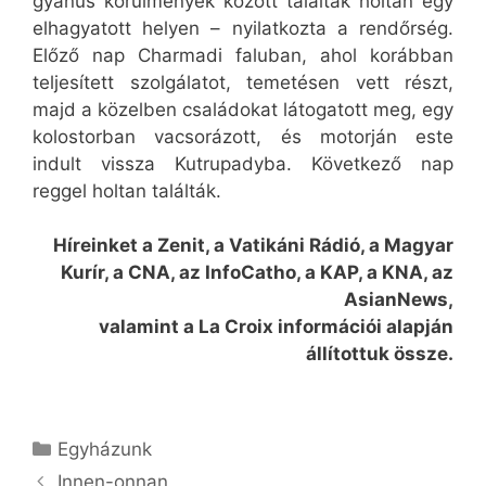
gyanús körülmények között találták holtan egy
elhagyatott helyen – nyilatkozta a rendőrség.
Előző nap Charmadi faluban, ahol korábban
teljesített szolgálatot, temetésen vett részt,
majd a közelben családokat látogatott meg, egy
kolostorban vacsorázott, és motorján este
indult vissza Kutrupadyba. Következő nap
reggel holtan találták.
Híreinket a Zenit, a Vatikáni Rádió, a Magyar
Kurír, a CNA, az InfoCatho, a KAP, a KNA, az
AsianNews,
valamint a La Croix információi alapján
állítottuk össze.
Kategória
Egyházunk
Innen-onnan