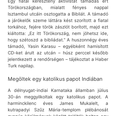
Egy fiatal keresztény aktivistát támadás ért
Törökországban, mialatt fényes nappal
Isztambul utcáin osztogatta a Bibliát. A támadó
a járókelők szeme láttára kést szorított a fiatal
torkához, fejére török zászlót borított, majd ezt
kiáltotta: „Ez itt Törökország, nem jöhetsz ide,
hogy szétoszd a bibliádat.” A huszonnégy éves
támadó, Yasin Karasu – egyébként hamisított
CD-ket árult az utcán – húsz perccel később
jelentkezett a rendőrségen – tájékoztat a Haber
Turk napilap.
Megöltek egy katolikus papot Indiában
A délnyugat-indiai Karnataka államban július
30-án meggyilkoltak egy katolikus papot. A
harminckilenc éves James Mukalelt, a
kutrapadyi Szűz Mária-templom plébánosát