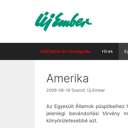
Kilépés
a
tartalomba
Előfizetés és támogatás
Hírek
E
Amerika
2009-08-16
Szerző:
Új Ember
Az Egyesült Államok püspökeihez 
jelenlegi bevándorlási törvény 
könyörületesebbé azt.