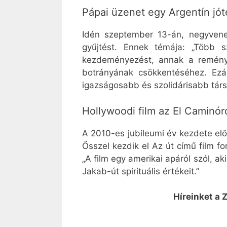
Pápai üzenet egy Argentín jót
Idén szeptember 13-án, negyven
gyűjtést. Ennek témája: „Több s
kezdeményezést, annak a reményé
botrányának csökkentéséhez. Ezált
igazságosabb és szolidárisabb tár
Hollywoodi film az El Caminór
A 2010-es jubileumi év kezdete el
Ősszel kezdik el Az út című film fo
„A film egy amerikai apáról szól, ak
Jakab-út spirituális értékeit.”
Híreinket a 