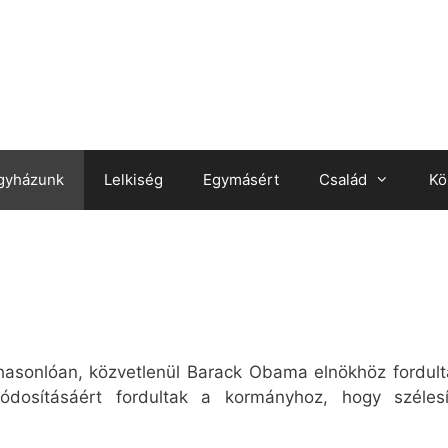
gyházunk
Lelkiség
Egymásért
Család
Kö
hasonlóan, közvetlenül Barack Obama elnökhöz fordul
módosításáért fordultak a kormányhoz, hogy széle