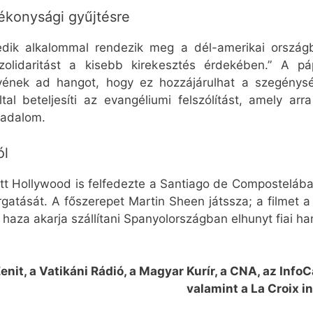
ékonysági gyűjtésre
edik alkalommal rendezik meg a dél-amerikai orszá
zolidaritást a kisebb kirekesztés érdekében.” A pá
nek ad hangot, hogy ez hozzájárulhat a szegénysé
al beteljesíti az evangéliumi felszólítást, amely arr
sadalom.
ól
őtt Hollywood is felfedezte a Santiago de Composteláb
rgatását. A főszerepet Martin Sheen játssza; a filmet a 
i haza akarja szállítani Spanyolországban elhunyt fiai ha
Zenit, a Vatikáni Rádió, a Magyar Kurír, a CNA, az Inf
valamint a La Croix in