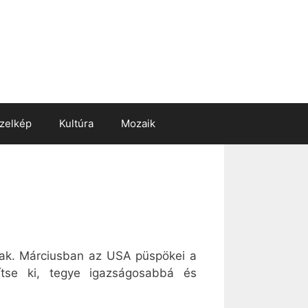
zelkép
Kultúra
Mozaik
tak. Márciusban az USA püspökei a
sítse ki, tegye igazságosabbá és