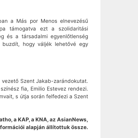
gban a Más por Menos elnevezésű
pa támogatva ezt a szolidaritási
g és a társadalmi egyenlőtlenség
a buzdít, hogy váljék lehetővé egy
a vezető Szent Jakab-zarándokutat.
színész fia, Emilio Estevez rendezi.
mvait, s útja során felfedezi a Szent
oCatho, a KAP, a KNA, az AsianNews,
formációi alapján állítottuk össze.