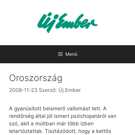
Kilépés
a
tartalomba
Menü
Oroszország
2008-11-23
Szerző:
Új Ember
A gyanúsított beismerő vallomást tett. A
rendőrség által jól ismert pszichopatáról van
szó, akit a múltban már több ízben
letartóztattak. Tisztázódott, hogy a kettős