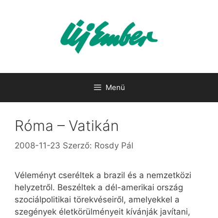
Kilépés
a
tartalomba
Menü
Róma – Vatikán
2008-11-23
Szerző:
Rosdy Pál
Véleményt cseréltek a brazil és a nemzetközi
helyzetről. Beszéltek a dél-amerikai ország
szociálpolitikai törekvéseiről, amelyekkel a
szegények életkörülményeit kívánják javítani,