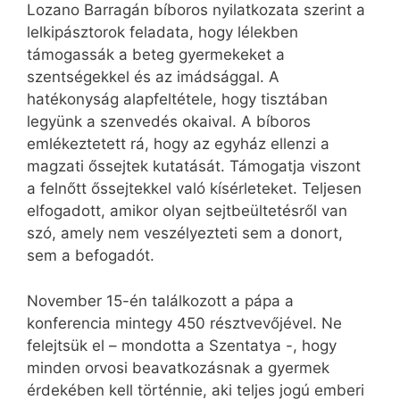
Lozano Barragán bíboros nyilatkozata szerint a
lelkipásztorok feladata, hogy lélekben
támogassák a beteg gyermekeket a
szentségekkel és az imádsággal. A
hatékonyság alapfeltétele, hogy tisztában
legyünk a szenvedés okaival. A bíboros
emlékeztetett rá, hogy az egyház ellenzi a
magzati őssejtek kutatását. Támogatja viszont
a felnőtt őssejtekkel való kísérleteket. Teljesen
elfogadott, amikor olyan sejtbeültetésről van
szó, amely nem veszélyezteti sem a donort,
sem a befogadót.
November 15-én találkozott a pápa a
konferencia mintegy 450 résztvevőjével. Ne
felejtsük el – mondotta a Szentatya -, hogy
minden orvosi beavatkozásnak a gyermek
érdekében kell történnie, aki teljes jogú emberi