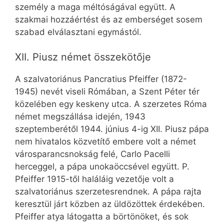
személy a maga méltóságával együtt. A
szakmai hozzáértést és az emberséget sosem
szabad elválasztani egymástól.
XII. Piusz német összekötője
A szalvatoriánus Pancratius Pfeiffer (1872-
1945) nevét viseli Rómában, a Szent Péter tér
közelében egy keskeny utca. A szerzetes Róma
német megszállása idején, 1943
szeptemberétől 1944. június 4-ig XII. Piusz pápa
nem hivatalos közvetítő embere volt a német
városparancsnokság felé, Carlo Pacelli
herceggel, a pápa unokaöccsével együtt. P.
Pfeiffer 1915-től haláláig vezetője volt a
szalvatoriánus szerzetesrendnek. A pápa rajta
keresztül járt közben az üldözöttek érdekében.
Pfeiffer atya látogatta a börtönöket, és sok