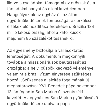
illetve a családokat támogatni az erőszak és a
társadalmi hanyatlás elleni küzdelemben.
Hangsúlyozták az egyház és az állam
együttműködésének fontosságát az erkölcsi
értékek előmozdítása érdekében. Brazília 184
millió lakosú ország, ahol a katolikusok
majdnem 85 százalékot tesznek ki.
Az egyezmény biztosítja a vallásoktatás
lehetőségét. A dokumentum megkönnyíti
továbbá a misszionáriusok beutazását az
országba: a helyi püspök kedvező véleménye,
valamint a brazil vízum elnyerése szükséges
hozzá. „Szükséges a laicitás fogalmának új
meghatározása” XVI. Benedek pápa november
13-án fogadta San Marino új szentszéki
követét. Az egyház és San Marino gyümölcsöző
együttműködésére utalva a pápa