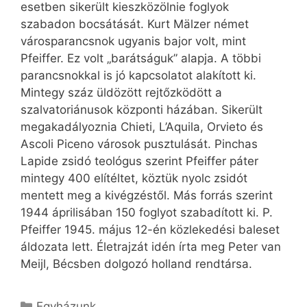
esetben sikerült kieszközölnie foglyok
szabadon bocsátását. Kurt Mälzer német
városparancsnok ugyanis bajor volt, mint
Pfeiffer. Ez volt „barátságuk” alapja. A többi
parancsnokkal is jó kapcsolatot alakított ki.
Mintegy száz üldözött rejtőzködött a
szalvatoriánusok központi házában. Sikerült
megakadályoznia Chieti, L’Aquila, Orvieto és
Ascoli Piceno városok pusztulását. Pinchas
Lapide zsidó teológus szerint Pfeiffer páter
mintegy 400 elítéltet, köztük nyolc zsidót
mentett meg a kivégzéstől. Más forrás szerint
1944 áprilisában 150 foglyot szabadított ki. P.
Pfeiffer 1945. május 12-én közlekedési baleset
áldozata lett. Életrajzát idén írta meg Peter van
Meijl, Bécsben dolgozó holland rendtársa.
Kategória
Egyházunk