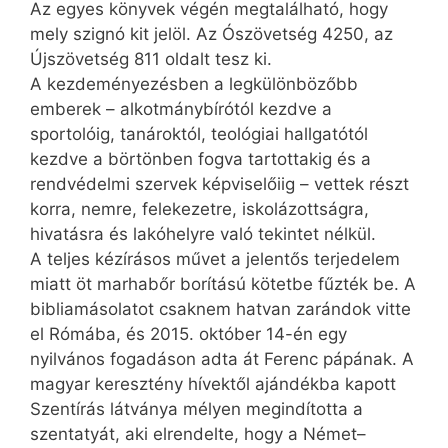
Az egyes könyvek végén megtalálható, hogy
mely szignó kit jelöl. Az Ószövetség 4250, az
Újszövetség 811 oldalt tesz ki.
A kezdeményezésben a legkülönbözőbb
emberek – alkotmánybírótól kezdve a
sportolóig, tanároktól, teológiai hallgatótól
kezdve a börtönben fogva tartottakig és a
rendvédelmi szervek képviselőiig – vettek részt
korra, nemre, felekezetre, iskolázottságra,
hivatásra és lakóhelyre való tekintet nélkül.
A teljes kézírásos művet a jelentős terjedelem
miatt öt marhabőr borítású kötetbe fűzték be. A
bibliamásolatot csaknem hatvan zarándok vitte
el Rómába, és 2015. október 14-én egy
nyilvános fogadáson adta át Ferenc pápának. A
magyar keresztény hívektől ajándékba kapott
Szentírás látványa mélyen megindította a
szentatyát, aki elrendelte, hogy a Német–