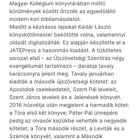
Magyar Kollégium könyvtárában méltó
körülmények között őrizzék az egyedülálló
modern kori bibliamásolatot.
Mielőtt a kézírásos lapokat Kádár László
könyvkötőmester bekötötte volna, valamennyi
oldalát digitalizálták. Ez alapján készítette el a
JATEPress a hasonmás kiadást. A tízkötetes
sorozat első – az Újszövetségi Szentírás négy
evangéliumát tartalmazó – darabja tavaly
karácsonyra jelent meg. Tavaly januárban
kiadták a második újszövetségi kötetet: az
Apostolok cselekedeteit, Szent Pál leveleit,
Szent János leveleit és a Jelenések könyvét.
2016 húsvétja után megjelent a harmadik kötet:
a Tóra első két könyve; Péter-Pál ünnepére
pedig az olvasók kezükbe vehették a negyedik
kötetet, a Tóra második részét, a Leviták és a
Számok könyvét, valamint a Második