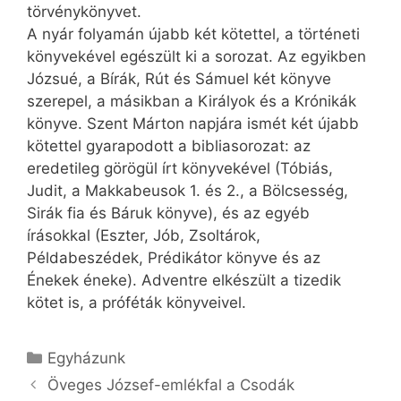
törvénykönyvet.
A nyár folyamán újabb két kötettel, a történeti
könyvekével egészült ki a sorozat. Az egyikben
Józsué, a Bírák, Rút és Sámuel két könyve
szerepel, a másikban a Királyok és a Krónikák
könyve. Szent Márton napjára ismét két újabb
kötettel gyarapodott a bibliasorozat: az
eredetileg görögül írt könyvekével (Tóbiás,
Judit, a Makkabeusok 1. és 2., a Bölcsesség,
Sirák fia és Báruk könyve), és az egyéb
írásokkal (Eszter, Jób, Zsoltárok,
Példabeszédek, Prédikátor könyve és az
Énekek éneke). Adventre elkészült a tizedik
kötet is, a próféták könyveivel.
Kategória
Egyházunk
Öveges József-emlékfal a Csodák