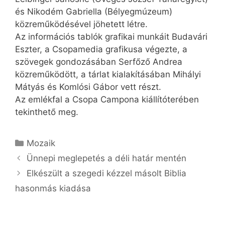
és Nikodém Gabriella (Bélyegmúzeum)
közreműködésével jöhetett létre.
Az információs tablók grafikai munkáit Budavári
Eszter, a Csopamedia grafikusa végezte, a
szövegek gondozásában Serfőző Andrea
közreműködött, a tárlat kialakításában Mihályi
Mátyás és Komlósi Gábor vett részt.
Az emlékfal a Csopa Campona kiállítóterében
tekinthető meg.
Kategória
Mozaik
Ünnepi meglepetés a déli határ mentén
Elkészült a szegedi kézzel másolt Biblia
hasonmás kiadása