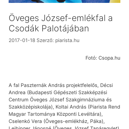
Öveges József-emlékfal a
Csodák Palotájában
2017-01-18
Szerző:
piarista.hu
Fotó: Csopa.hu
A fal Paszternák András projektfelelős, Décsi
Andrea (Budapesti Gépészeti Szakképzési
Centrum Öveges József Szakgimnáziuma és
Szakközépiskolája), Koltai András (Piarista Rend
Magyar Tartománya Központi Levéltára),
Cselenkó Vera (Öveges-emlékház, Páka),
Leibinger Jánosné (Öveges József Tanáregylet)