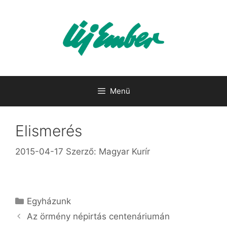
Kilépés
a
tartalomba
Menü
Elismerés
2015-04-17
Szerző:
Magyar Kurír
Kategória
Egyházunk
Az örmény népirtás centenáriumán