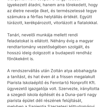
igyekezett átadni, hanem arra törekedett, hogy
az életre nevelje őket, és természetessé tegye
számukra a férfias helytállás értékét. Együtt
túrázott, kerékpározott, vitorlázott a fiatalokkal.
Tanári, nevelői munkája mellett rendi
feladatokat is ellátott. Néhány évig a magyar
rendtartomány vezetőségében szolgált, és
hosszú ideig dolgozott a budapesti rendház
főnökeként is.
A rendszerváltás után Zoltán atya abbahagyta
a tanítást, és hat éven át a frissen megalakult
Piarista Iskolaépítő és Fenntartó Nonprofit Kft.
ügyvezető igazgatója volt. Szervezte, irányította
a szegedi iskola építését és a Duna-parti nagy
piarista épület déli részének felújítását,
melyben a Sapientia Szerzetesi Hittudományi