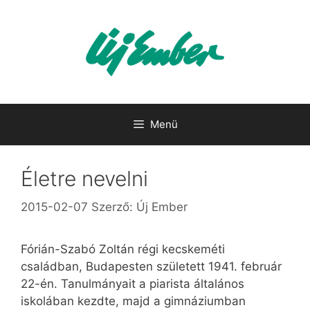
Kilépés
a
tartalomba
Menü
Életre nevelni
2015-02-07
Szerző:
Új Ember
Fórián-Szabó Zoltán régi kecskeméti
családban, Budapesten született 1941. február
22-én. Tanulmányait a piarista általános
iskolában kezdte, majd a gimnáziumban