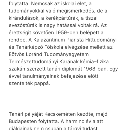
folytatta. Nemcsak az iskolai élet, a
tudományokkal való megismerkedés, de a
kirándulások, a kerékpártúrák, a tiszai
evezőstúrák is nagy hatással voltak rá. Az
érettségit követően 1959-ben belépett a
rendbe. A Kalazantinum Piarista Hittudományi
és Tanárképző Főiskola elvégzése mellett az
Eötvös Loránd Tudományegyetem
Természettudományi Karának kémia–fizika
szakán szerzett tanári diplomát 1968-ban. Egy
évvel tanulmányainak befejezése előtt
szentelték pappá.
Tanári pályáját Kecskeméten kezdte, majd
Budapesten folytatta. A harminc év alatt
diákjainak nem csupán a tárgyi tudást