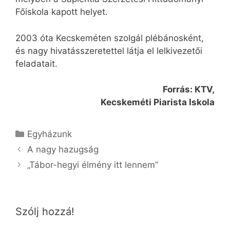
Főiskola kapott helyet.
2003 óta Kecskeméten szolgál plébánosként,
és nagy hivatásszeretettel látja el lelkivezetői
feladatait.
Forrás: KTV,
Kecskeméti Piarista Iskola
Kategória
Egyházunk
A nagy hazugság
„Tábor-hegyi élmény itt lennem”
Szólj hozzá!