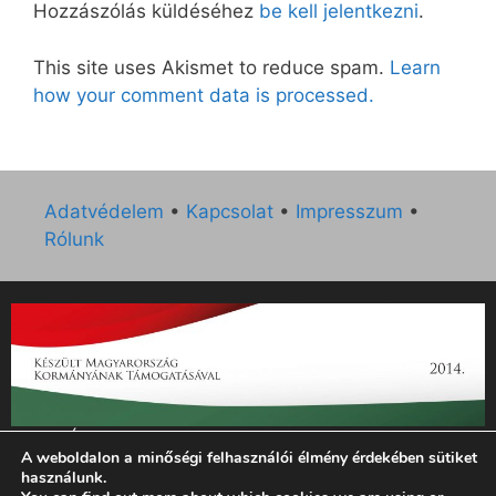
Hozzászólás küldéséhez
be kell jelentkezni
.
This site uses Akismet to reduce spam.
Learn
how your comment data is processed.
Adatvédelem
•
Kapcsolat
•
Impresszum
•
Rólunk
„Az Új Ember katolikus hetilap 2014. évi működésének
A weboldalon a minőségi felhasználói élmény érdekében sütiket
támogatását az EGYH-KCP-14-P-0121 sz. támogatási
használunk.
szerződés keretében 3 000 000 Ft összegben támogatta az