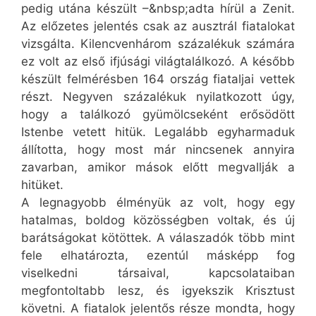
pedig utána készült –&nbsp;adta hírül a Zenit.
Az előzetes jelentés csak az ausztrál fiatalokat
vizsgálta. Kilencvenhárom százalékuk számára
ez volt az első ifjúsági világtalálkozó. A később
készült felmérésben 164 ország fiataljai vettek
részt. Negyven százalékuk nyilatkozott úgy,
hogy a találkozó gyümölcseként erősödött
Istenbe vetett hitük. Legalább egyharmaduk
állította, hogy most már nincsenek annyira
zavarban, amikor mások előtt megvallják a
hitüket.
A legnagyobb élményük az volt, hogy egy
hatalmas, boldog közösségben voltak, és új
barátságokat kötöttek. A válaszadók több mint
fele elhatározta, ezentúl másképp fog
viselkedni társaival, kapcsolataiban
megfontoltabb lesz, és igyekszik Krisztust
követni. A fiatalok jelentős része mondta, hogy