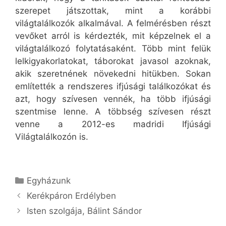
szerepet játszottak, mint a korábbi
világtalálkozók alkalmával. A felmérésben részt
vevőket arról is kérdezték, mit képzelnek el a
világtalálkozó folytatásaként. Több mint felük
lelkigyakorlatokat, táborokat javasol azoknak,
akik szeretnének növekedni hitükben. Sokan
említették a rendszeres ifjúsági találkozókat és
azt, hogy szívesen vennék, ha több ifjúsági
szentmise lenne. A többség szívesen részt
venne a 2012-es madridi Ifjúsági
Világtalálkozón is.
Kategória
Egyházunk
Kerékpáron Erdélyben
Isten szolgája, Bálint Sándor