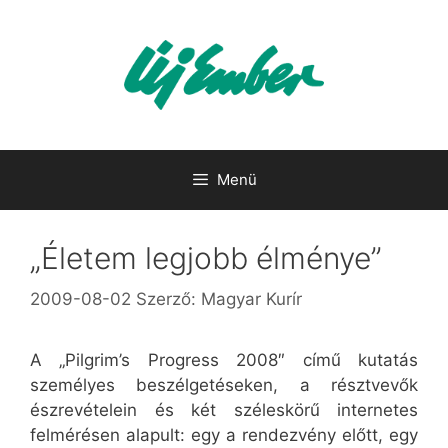
Kilépés
a
tartalomba
Menü
„Életem legjobb élménye”
2009-08-02
Szerző:
Magyar Kurír
A „Pilgrim’s Progress 2008″ című kutatás
személyes beszélgetéseken, a résztvevők
észrevételein és két széleskörű internetes
felmérésen alapult: egy a rendezvény előtt, egy