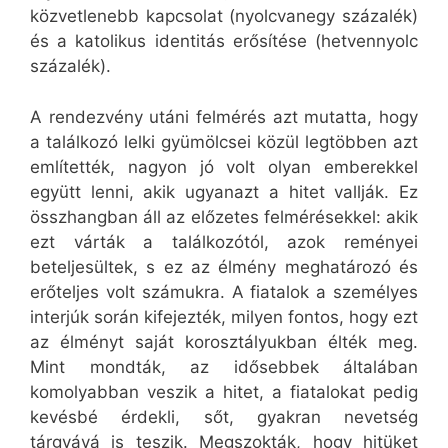
közvetlenebb kapcsolat (nyolcvanegy százalék)
és a katolikus identitás erősítése (hetvennyolc
százalék).
A rendezvény utáni felmérés azt mutatta, hogy
a találkozó lelki gyümölcsei közül legtöbben azt
említették, nagyon jó volt olyan emberekkel
együtt lenni, akik ugyanazt a hitet vallják. Ez
összhangban áll az előzetes felmérésekkel: akik
ezt várták a találkozótól, azok reményei
beteljesültek, s ez az élmény meghatározó és
erőteljes volt számukra. A fiatalok a személyes
interjúk során kifejezték, milyen fontos, hogy ezt
az élményt saját korosztályukban élték meg.
Mint mondták, az idősebbek általában
komolyabban veszik a hitet, a fiatalokat pedig
kevésbé érdekli, sőt, gyakran nevetség
tárgyává is teszik. Megszokták, hogy hitüket