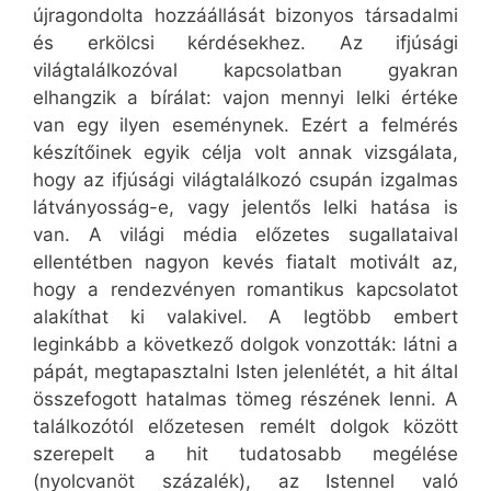
újragondolta hozzáállását bizonyos társadalmi
és erkölcsi kérdésekhez. Az ifjúsági
világtalálkozóval kapcsolatban gyakran
elhangzik a bírálat: vajon mennyi lelki értéke
van egy ilyen eseménynek. Ezért a felmérés
készítőinek egyik célja volt annak vizsgálata,
hogy az ifjúsági világtalálkozó csupán izgalmas
látványosság-e, vagy jelentős lelki hatása is
van. A világi média előzetes sugallataival
ellentétben nagyon kevés fiatalt motivált az,
hogy a rendezvényen romantikus kapcsolatot
alakíthat ki valakivel. A legtöbb embert
leginkább a következő dolgok vonzották: látni a
pápát, megtapasztalni Isten jelenlétét, a hit által
összefogott hatalmas tömeg részének lenni. A
találkozótól előzetesen remélt dolgok között
szerepelt a hit tudatosabb megélése
(nyolcvanöt százalék), az Istennel való