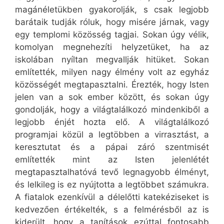
magánéletükben gyakorolják, s csak legjobb
barátaik tudják róluk, hogy misére járnak, vagy
egy templomi közösség tagjai. Sokan úgy vélik,
komolyan megnehezíti helyzetüket, ha az
iskolában nyíltan megvallják hitüket. Sokan
említették, milyen nagy élmény volt az egyház
közösségét megtapasztalni. Érezték, hogy Isten
jelen van a sok ember között, és sokan úgy
gondolják, hogy a világtalálkozó mindenkiből a
legjobb énjét hozta elő. A világtalálkozó
programjai közül a legtöbben a virrasztást, a
keresztutat és a pápai záró szentmisét
említették mint az Isten jelenlétét
megtapasztalhatóvá tevő legnagyobb élményt,
és lelkileg is ez nyújtotta a legtöbbet számukra.
A fiatalok ezenkívül a délelőtti katekéziseket is
kedvezően értékelték, s a felmérésből az is
kiderült, hogy a tanítások ezúttal fontosabb