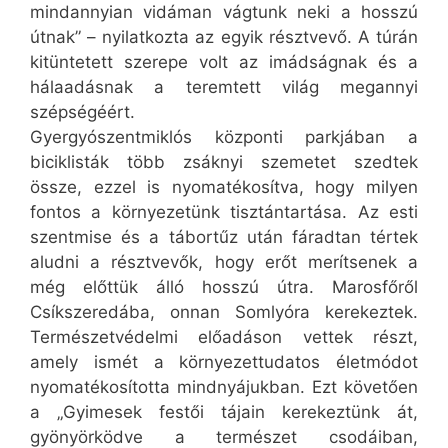
mindannyian vidáman vágtunk neki a hosszú
útnak” – nyilatkozta az egyik résztvevő. A túrán
kitüntetett szerepe volt az imádságnak és a
hálaadásnak a teremtett világ megannyi
szépségéért.
Gyergyószentmiklós központi parkjában a
biciklisták több zsáknyi szemetet szedtek
össze, ezzel is nyomatékosítva, hogy milyen
fontos a környezetünk tisztántartása. Az esti
szentmise és a tábortűz után fáradtan tértek
aludni a résztvevők, hogy erőt merítsenek a
még előttük álló hosszú útra. Marosfőről
Csíkszeredába, onnan Somlyóra kerekeztek.
Természetvédelmi előadáson vettek részt,
amely ismét a környezettudatos életmódot
nyomatékosította mindnyájukban. Ezt követően
a „Gyimesek festői tájain kerekeztünk át,
gyönyörködve a természet csodáiban,