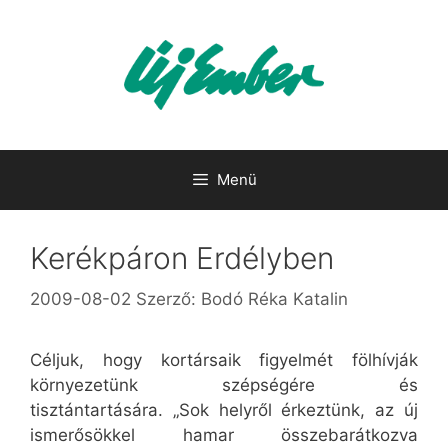
Kilépés
a
tartalomba
Menü
Kerékpáron Erdélyben
2009-08-02
Szerző:
Bodó Réka Katalin
Céljuk, hogy kortársaik figyelmét fölhívják
környezetünk szépségére és
tisztántartására. „Sok helyről érkeztünk, az új
ismerősökkel hamar összebarátkozva