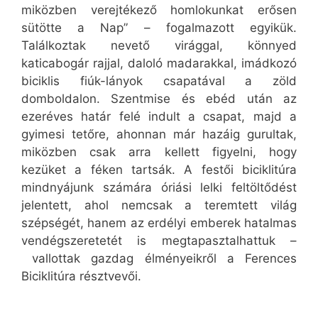
miközben verejtékező homlokunkat erősen
sütötte a Nap” – fogalmazott egyikük.
Találkoztak nevető virággal, könnyed
katicabogár rajjal, daloló madarakkal, imádkozó
biciklis fiúk-lányok csapatával a zöld
domboldalon. Szentmise és ebéd után az
ezeréves határ felé indult a csapat, majd a
gyimesi tetőre, ahonnan már hazáig gurultak,
miközben csak arra kellett figyelni, hogy
kezüket a féken tartsák. A festői biciklitúra
mindnyájunk számára óriási lelki feltöltődést
jelentett, ahol nemcsak a teremtett világ
szépségét, hanem az erdélyi emberek hatalmas
vendégszeretetét is megtapasztalhattuk –
vallottak gazdag élményeikről a Ferences
Biciklitúra résztvevői.