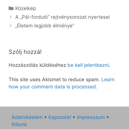
Kategória
Közelkép
A „Pál-forduló” rejtvénysorozat nyertesei
„Életem legjobb élménye”
Szólj hozzá!
Hozzászólás küldéséhez
be kell jelentkezni
.
This site uses Akismet to reduce spam.
Learn
how your comment data is processed.
Adatvédelem
•
Kapcsolat
•
Impresszum
•
Rólunk