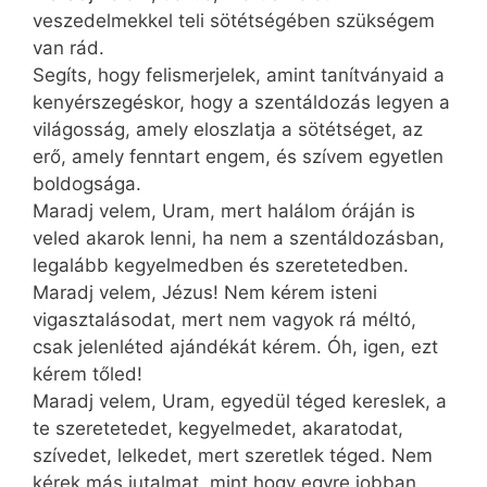
veszedelmekkel teli sötétségében szükségem
van rád.
Segíts, hogy felismerjelek, amint tanítványaid a
kenyérszegéskor, hogy a szentáldozás legyen a
világosság, amely eloszlatja a sötétséget, az
erő, amely fenntart engem, és szívem egyetlen
boldogsága.
Maradj velem, Uram, mert halálom óráján is
veled akarok lenni, ha nem a szentáldozásban,
legalább kegyelmedben és szeretetedben.
Maradj velem, Jézus! Nem kérem isteni
vigasztalásodat, mert nem vagyok rá méltó,
csak jelenléted ajándékát kérem. Óh, igen, ezt
kérem tőled!
Maradj velem, Uram, egyedül téged kereslek, a
te szeretetedet, kegyelmedet, akaratodat,
szívedet, lelkedet, mert szeretlek téged. Nem
kérek más jutalmat, mint hogy egyre jobban