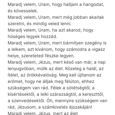
Maradj velem, Uram, hogy halljam a hangodat,
és kövesselek.
Maradj velem, Uram, mert még jobban akarlak
szeretni, és mindig veled lenni.
Maradj velem, Uram, ha azt akarod, hogy
hűséges legyek hozzád.
Maradj velem, Uram, mert bármilyen szegény is
a lelkem, azt kívánom, hogy számodra a vigasz
helye, szereteted fészke legyen.
Maradj velem, Jézus, mert késő van már, a nap
lenyugvóban, múlik az élet. Közeleg a halál, az
ítélet, az örökkévalóság. Meg kell újítanom az
erőmet, hogy ne álljak meg félúton, ehhez
szükségem van rád. Félek a sötétségtől, a
kísértésektől, a lelki szárazságtól, a kereszttől,
a szenvedésektől. Óh, mennyire szükségem van
rád, Jézusom, a számkivetés éjszakáján!
Maradj velem, Jézus, mert az élet