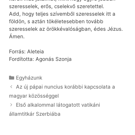
szeresselek, erős, cselekvő szeretettel.
Add, hogy teljes szívemből szeresselek itt a
földön, s aztán tökéletesebben tovább
szeresselek az örökkévalóságban, édes Jézus.
Ámen.
Forrás: Aleteia
Fordította: Agonás Szonja
Kategória
Egyházunk
Az új pápai nuncius korábbi kapcsolata a
magyar közösséggel
Első alkalommal látogatott vatikáni
államtitkár Szerbiába