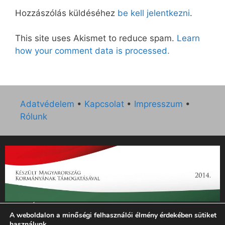
Hozzászólás küldéséhez
be kell jelentkezni
.
This site uses Akismet to reduce spam.
Learn
how your comment data is processed.
Adatvédelem
•
Kapcsolat
•
Impresszum
•
Rólunk
„Az Új Ember katolikus hetilap 2014. évi működésének
A weboldalon a minőségi felhasználói élmény érdekében sütiket
támogatását az EGYH-KCP-14-P-0121 sz. támogatási
használunk.