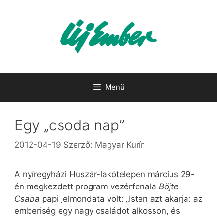
Kilépés
a
tartalomba
Menü
Egy „csoda nap”
2012-04-19
Szerző:
Magyar Kurír
A nyíregyházi Huszár-lakótelepen március 29-
én megkezdett program vezérfonala
Böjte
Csaba
papi jelmondata volt: „Isten azt akarja: az
emberiség egy nagy családot alkosson, és