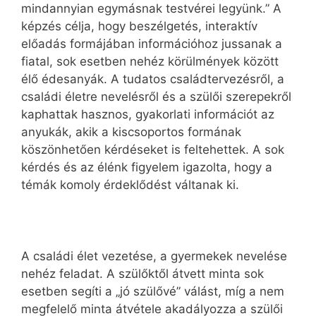
mindannyian egymásnak testvérei legyünk.” A
képzés célja, hogy beszélgetés, interaktív
előadás formájában információhoz jussanak a
fiatal, sok esetben nehéz körülmények között
élő édesanyák. A tudatos családtervezésről, a
családi életre nevelésről és a szülői szerepekről
kaphattak hasznos, gyakorlati információt az
anyukák, akik a kiscsoportos formának
köszönhetően kérdéseket is feltehettek. A sok
kérdés és az élénk figyelem igazolta, hogy a
témák komoly érdeklődést váltanak ki.
A családi élet vezetése, a gyermekek nevelése
nehéz feladat. A szülőktől átvett minta sok
esetben segíti a „jó szülővé” válást, míg a nem
megfelelő minta átvétele akadályozza a szülői