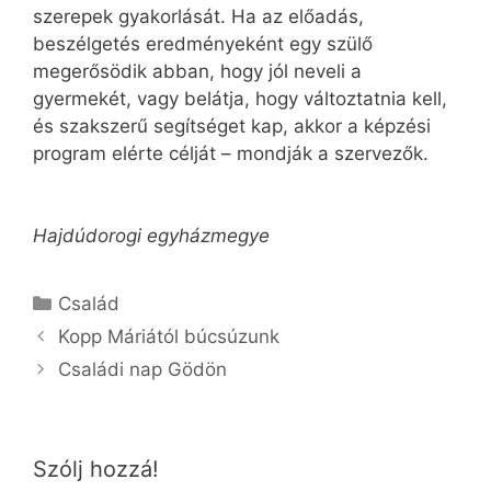
szerepek gyakorlását. Ha az előadás,
beszélgetés eredményeként egy szülő
megerősödik abban, hogy jól neveli a
gyermekét, vagy belátja, hogy változtatnia kell,
és szakszerű segítséget kap, akkor a képzési
program elérte célját – mondják a szervezők.
Hajdúdorogi egyházmegye
Kategória
Család
Kopp Máriától búcsúzunk
Családi nap Gödön
Szólj hozzá!