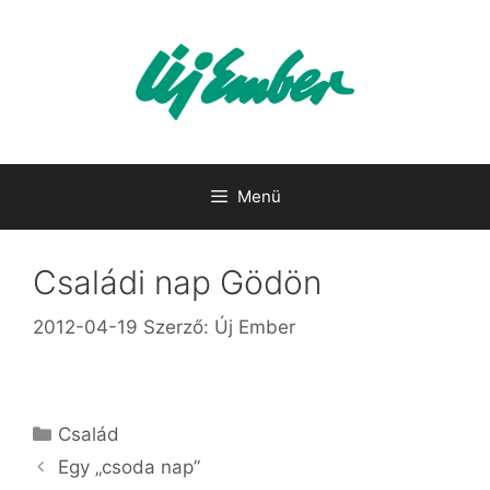
Kilépés
a
tartalomba
Menü
Családi nap Gödön
2012-04-19
Szerző:
Új Ember
Kategória
Család
Egy „csoda nap”