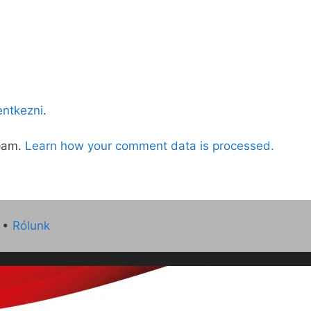
lentkezni
.
spam.
Learn how your comment data is processed.
•
Rólunk