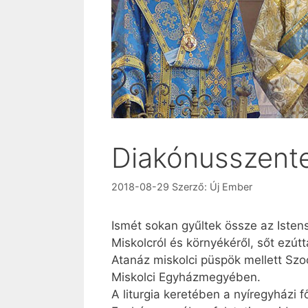
Diakónusszent
2018-08-29
Szerző:
Új Ember
Ismét sokan gyűltek össze az Iste
Miskolcról és környékéről, sőt ezú
Atanáz miskolci püspök mellett Szoc
Miskolci Egyházmegyében.
A liturgia keretében a nyíregyházi 