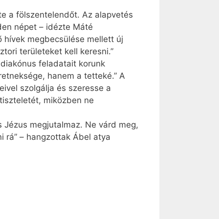
e a fölszentelendőt. Az alapvetés
den népet – idézte Máté
ő hívek megbecsülése mellett új
tori területeket kell keresni.”
 diakónus feladatait korunk
eretneksége, hanem a tetteké.” A
ivel szolgálja és szeresse a
tiszteletét, miközben ne
és Jézus megjutalmaz. Ne várd meg,
lni rá” – hangzottak Ábel atya