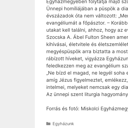
Egyházmegyében folytatja majd szol
Ünnepi homíliájában a püspök a dia
évszázadok óta nem változott: „Me
evangéliumát a főpásztor. – Korább
utakat kell találni, ahhoz, hogy az e
Szocska A. Ábel Fulton ­Sheen amer
kihívásai, életvitele és életszeml
megyéspüspök arra biztatta a most f
rábízott híveket, vigyázza Egyházun
feledkezzen meg az evangélium sza
„Ne bízd el magad, ne legyél soha 
amíg Jézus figyelmeztet, emlékezz, h
intelmei, melyeket nemcsak egy di
Az ünnepi szent liturgia hagyomán
Forrás és fotó: Miskolci Egyházmeg
Kategória
Egyházunk