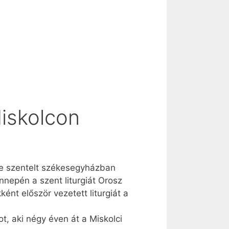
iskolcon
re szentelt székesegyházban
nepén a szent liturgiát Orosz
nt először vezetett liturgiát a
t, aki négy éven át a Miskolci