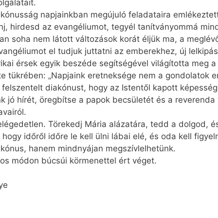
gálatait.
kónusság napjainkban megújuló feladataira emlékeztett
nj, hirdesd az evangéliumot, tegyél tanítványommá min
an soha nem látott változások korát éljük ma, a meglév
vangéliumot el tudjuk juttatni az emberekhez, új lelkipász
ikai érsek egyik beszéde segítségével világította meg a
élete tükrében: „Napjaink eretneksége nem a gondolatok 
elszentelt diakónust, hogy az Istentől kapott képessége
k jó hírét, öregbítse a papok becsületét és a reverenda 
vairól.
elégedetlen. Törekedj Mária alázatára, tedd a dolgod, 
ogy időről időre le kell ülni lábai elé, és oda kell figye
akónus, hanem mindnyájan megszívlelhetünk.
yos módon búcsúi körmenettel ért véget.
ye