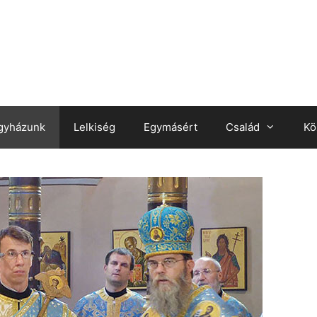
gyházunk
Lelkiség
Egymásért
Család
Kö