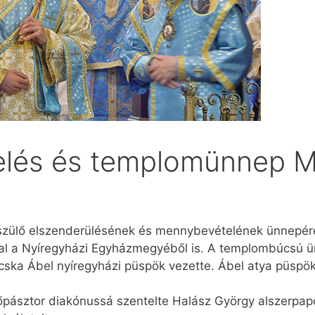
elés és templomünnep M
nszülő elszenderülésének és mennybevételének ünnepé
ttal a Nyíregyházi Egyházmegyéből is. A templombúcsú ün
ska Ábel nyíregyházi püspök vezette. Ábel atya püspökké
főpásztor diakónussá szentelte Halász György alszerpapo