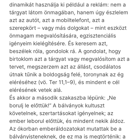
dinamikát használja ki például a reklám: nem a
tárgyat látom önmagában, hanem úgy észlelem
azt az autót, azt a mobiltelefont, azt a
szerepkört – vagy más dolgokat – mint eszközt
önmagam megvalósítására, egzisztenciális
igényeim kielégítésére. És keresem azt,
beszélek róla, gondolok rá. A gondolat, hogy
birtoklom azt a tárgyat vagy megvalósítom azt a
tervet, megszerzem azt az állást, csodálatos
útnak tűnik a boldogság felé, toronynak az ég
eléréséhez (vö. Ter 11,1–9), és mindent e cél
elérésének vetek alá.
És akkor a második szakaszba lépünk: „Ne
borulj le előttük!” A bálványok kultuszt
követelnek, szertartásokat igényelnek; az
ember leborul előttük, és mindent nekik áldoz.
Az ókorban emberáldozatokat mutattak be a
bálványisteneknek, de ez ma is megtörténik: a