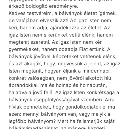
érkező boldogító eredményre.
Kedves testvéreim, a bálványok életet ígérnek,
de valójában elveszik azt! Az igaz Isten nem
kéri, hanem adja, ajándékozza az életet. Az
igaz Isten nem sikerünket vetíti elénk, hanem
megtanít szeretni. Az igaz Isten nem kér
gyermekeket, hanem odaadja Fiát értünk. A
bálványok jövőbeli képzeteket vetítenek elénk,
és azt akarják, hogy megvessük a jelent; az igaz
Isten megtanít, hogyan éljünk a mindennapi,
konkrét valóságban, nem jövőről alkotott hiú
ábrándokkal: ma és holnap és holnapután,
haladva a jövő felé. Az igaz Isten konkrétsága a
bálványok cseppfolyósságával szemben. Arra
hívlak benneteket, hogy gondolkodjatok el ma
ezen: mennyi bálványom van, vagy melyik a
legfőbb bálványom? Mert ha felismerjük saját
bálványimádásainkat, az már egy kezdeti