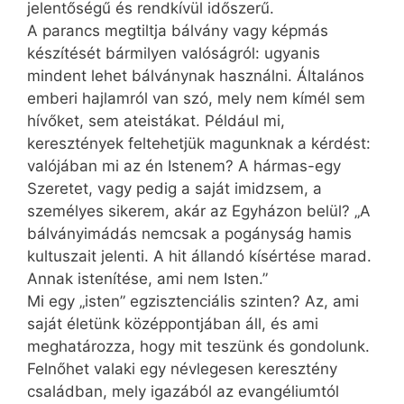
jelentőségű és rendkívül időszerű.
A parancs megtiltja bálvány vagy képmás
készítését bármilyen valóságról: ugyanis
mindent lehet bálványnak használni. Általános
emberi hajlamról van szó, mely nem kímél sem
hívőket, sem ateistákat. Például mi,
keresztények feltehetjük magunknak a kérdést:
valójában mi az én Istenem? A hármas-egy
Szeretet, vagy pedig a saját imidzsem, a
személyes sikerem, akár az Egyházon belül? „A
bálványimádás nemcsak a pogányság hamis
kultuszait jelenti. A hit állandó kísértése marad.
Annak istenítése, ami nem Isten.”
Mi egy „isten” egzisztenciális szinten? Az, ami
saját életünk középpontjában áll, és ami
meghatározza, hogy mit teszünk és gondolunk.
Felnőhet valaki egy névlegesen keresztény
családban, mely igazából az evangéliumtól