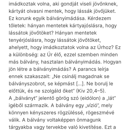
imádkoztak volna, aki gondját viseli jövőnknek,
kártyát olvasni mentek, hogy lássák jövőjüket.
Ez korunk egyik bálványimádása. Kérdezem
tőletek: hányan mentetek kártyajóslásra, hogy
lássátok jövőtöket? Hányan mentetek
tenyérjóslásra, hogy lássátok jövőtöket,
ahelyett, hogy imádkoztatok volna az Úrhoz? Ez
a különbség: az Úr élő, ezzel szemben minden
más bálvány, hasztalan bálványimádás. Hogyan
jön létre a bálványimádás? A parancs leírja
ennek szakaszait: „Ne csinálj magadnak se
bálványszobrot, se képmást […]. Ne borulj le
előttük, és ne szolgáld őket” (Kiv 20,4–5).
A „bálványt” jelentő görög szó (eidólon) a „lát”
igéből származik. A bálvány egy „vízió”, mely
könnyen kényszeres rögzüléssé, rögeszmévé
válik. A bálvány voltaképpen önmagunk
tárgyakba vagy tervekbe való kivetítése. Ezt a