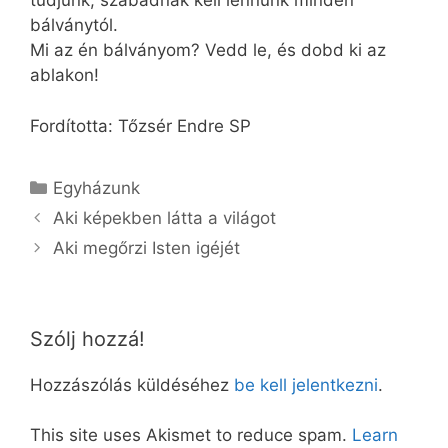
tudjunk, szabadnak kell lennünk minden
bálványtól.
Mi az én bálványom? Vedd le, és dobd ki az
ablakon!
Fordította: Tőzsér Endre SP
Kategória
Egyházunk
Aki képekben látta a világot
Aki megőrzi Isten igéjét
Szólj hozzá!
Hozzászólás küldéséhez
be kell jelentkezni
.
This site uses Akismet to reduce spam.
Learn