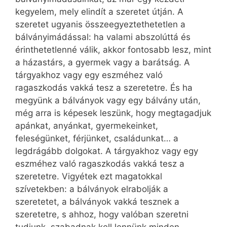
kegyelem, mely elindít a szeretet útján. A
szeretet ugyanis összeegyeztethetetlen a
bálványimádással: ha valami abszolúttá és
érinthetetlenné válik, akkor fontosabb lesz, mint
a házastárs, a gyermek vagy a barátság. A
tárgyakhoz vagy egy eszméhez való
ragaszkodás vakká tesz a szeretetre. És ha
megyünk a bálványok vagy egy bálvány után,
még arra is képesek leszünk, hogy megtagadjuk
apánkat, anyánkat, gyermekeinket,
feleségünket, férjünket, családunkat… a
legdrágább dolgokat. A tárgyakhoz vagy egy
eszméhez való ragaszkodás vakká tesz a
szeretetre. Vigyétek ezt magatokkal
szívetekben: a bálványok elrabolják a
szeretetet, a bálványok vakká tesznek a
szeretetre, s ahhoz, hogy valóban szeretni