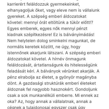
karrierért feláldozzuk gyermekeinket,
elhanyagoljuk őket, vagy eleve nem is vállalunk
gyereket. A szépség emberi áldozatokat
követel: mennyi órát eltöltünk a tükör előtt!?
Egyes emberek, egyes nők mennyi pénzt
kiadnak szépítkezésre! Ez is bálványimádás!
Nem helytelen dolog sminkelni magunkat, de
normális keretek között, ne úgy, hogy
istennőnek akarjunk látszani. A szépség emberi
áldozatokat követel. A hírnév önmagunk
feláldozását, ártatlanságunk és hitelességünk
feladását kéri. A bálványok vérünket akarják. A
pénz elrabolja az életet, a gyönyör magányba
dönt. A gazdasági struktúrák emberi életeket
áldoznak fel nagyobb hasznokért. Gondoljunk
csak a sok munkanélküli emberre. Mi ennek az
oka? Az, hogy annak a vállalatnak, annak a
cégnek a tulajdonosai egyszer csak úgy