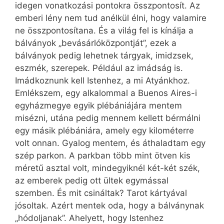
idegen vonatkozási pontokra összpontosít. Az
emberi lény nem tud anélkül élni, hogy valamire
ne összpontosítana. És a világ fel is kínálja a
bálványok „bevásárlóközpontját”, ezek a
bálványok pedig lehetnek tárgyak, imidzsek,
eszmék, szerepek. Például az imádság is.
Imádkoznunk kell Istenhez, a mi Atyánkhoz.
Emlékszem, egy alkalommal a Buenos Aires-i
egyházmegye egyik plébániájára mentem
misézni, utána pedig mennem kellett bérmálni
egy másik plébániára, amely egy kilométerre
volt onnan. Gyalog mentem, és áthaladtam egy
szép parkon. A parkban több mint ötven kis
méretű asztal volt, mindegyiknél két-két szék,
az emberek pedig ott ültek egymással
szemben. És mit csináltak? Tarot kártyával
jósoltak. Azért mentek oda, hogy a bálványnak
„hódoljanak”. Ahelyett, hogy Istenhez