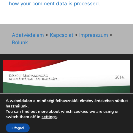
how your comment data is processed.
Adatvédelem
•
Kapcsolat
•
Impresszum
•
Rólunk
„Az Új Ember katolikus hetilap 2014. évi működésének
A weboldalon a minőségi felhasználói élmény érdekében sütiket
támogatását az EGYH-KCP-14-P-0121 sz. támogatási
használunk.
szerződés keretében 3 000 000 Ft összegben támogatta az
You can find out more about which cookies we are using or
Emberi Erőforrások Minisztériuma.”
switch them off in
settings
.
Elfogad
© 2026 Magyar Kurír - Új Ember
• Készült
GeneratePress