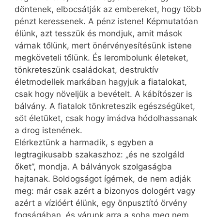
döntenek, elbocsátják az embereket, hogy több
pénzt keressenek. A pénz istene! Képmutatóan
élünk, azt tesszük és mondjuk, amit mások
várnak tőlünk, mert önérvényesítésünk istene
megköveteli tőlünk. És lerombolunk életeket,
tönkreteszünk családokat, destruktív
életmodellek markában hagyjuk a fiatalokat,
csak hogy növeljük a bevételt. A kábítószer is
bálvány. A fiatalok tönkreteszik egész­ségüket,
sőt életüket, csak hogy imádva hódolhassanak
a drog istenének.
Elérkeztünk a harmadik, s egyben a
legtragikusabb szakaszhoz: „és ne szolgáld
őket”, mondja. A bálványok szolgaságba
hajtanak. Boldogságot ígérnek, de nem adják
meg: már csak azért a bizonyos dologért vagy
azért a vízióért élünk, egy önpusztító örvény
fogságában, és várunk arra a soha meg nem