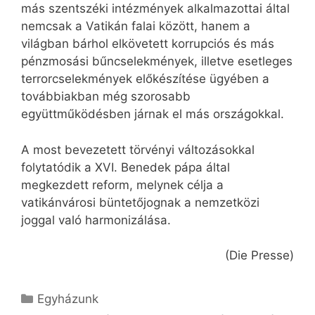
más szentszéki intézmények alkalmazottai által
nemcsak a Vatikán falai között, hanem a
világban bárhol elkövetett korrupciós és más
pénzmosási bűncselekmények, illetve esetleges
terrorcselekmények előkészítése ügyében a
továbbiakban még szorosabb
együttműködésben járnak el más országokkal.
A most bevezetett törvényi változásokkal
folytatódik a XVI. Benedek pápa által
megkezdett reform, melynek célja a
vatikánvárosi büntetőjognak a nemzetközi
joggal való harmonizálása.
(Die Presse)
Kategória
Egyházunk