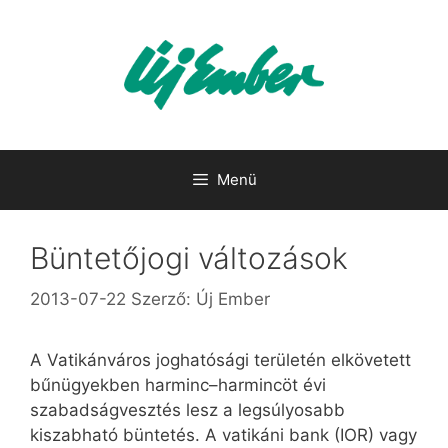
Kilépés
a
tartalomba
Menü
Büntetőjogi változások
2013-07-22
Szerző:
Új Ember
A Vatikánváros joghatósági területén elkövetett
bűnügyekben harminc–harmincöt évi
szabadságvesztés lesz a legsúlyosabb
kiszabható büntetés. A vatikáni bank (IOR) vagy