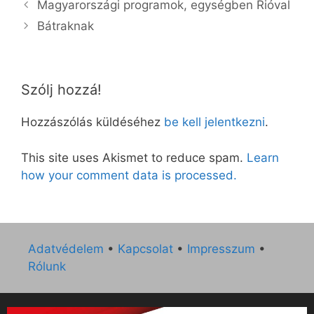
Magyarországi programok, egységben Rióval
Bátraknak
Szólj hozzá!
Hozzászólás küldéséhez
be kell jelentkezni
.
This site uses Akismet to reduce spam.
Learn
how your comment data is processed.
Adatvédelem
•
Kapcsolat
•
Impresszum
•
Rólunk