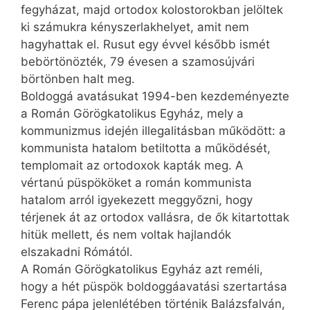
fegyházat, majd ortodox kolostorokban jelöltek
ki számukra kényszerlakhelyet, amit nem
hagyhattak el. Rusut egy évvel később ismét
bebörtönözték, 79 évesen a szamosújvári
börtönben halt meg.
Boldoggá avatásukat 1994-ben kezdeményezte
a Román Görögkatolikus Egyház, mely a
kommunizmus idején illegalitásban működött: a
kommunista hatalom betiltotta a működését,
templomait az ortodoxok kapták meg. A
vértanú püspököket a román kommunista
hatalom arról igyekezett meggyőzni, hogy
térjenek át az ortodox vallásra, de ők kitartottak
hitük mellett, és nem voltak hajlandók
elszakadni Rómától.
A Román Görögkatolikus Egyház azt reméli,
hogy a hét püspök boldoggáavatási szertartása
Ferenc pápa jelenlétében történik Balázsfalván,