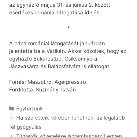
az egyházfő május 31. és június 2. között
esedékes romániai látogatása idején.
*
A pápa romániai látogatását januárban
jelentette be a Vatikán. Akkor közölték, hogy az
egyházfő Bukarestbe, Csíksomlyóra,
Jászvásárra és Ba­lázsfalvára is ellátogat.
Forrás: Maszol.ro, Agerpress.ro
Fordította: Kuzmányi István
Kategória
Egyházunk
Ha szeretteik körében lehetnek, az legalább
fél gyógyulás
Tüntetők követelése Isztambulban: Legyen