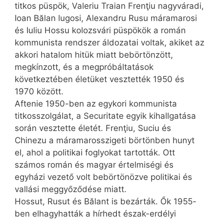
titkos püspök, Valeriu Traian Frenţiu nagyváradi,
Ioan Bălan lugosi, Alexandru Rusu máramarosi
és Iuliu Hossu kolozsvári püspökök a román
kommunista rendszer áldozatai voltak, akiket az
akkori hatalom hitük miatt bebörtönzött,
megkínzott, és a megpróbáltatások
következtében életüket vesztették 1950 és
1970 között.
Aftenie 1950-ben az egykori kommunista
titkosszolgálat, a Securitate egyik kihallgatása
során vesztette életét. Frenţiu, Suciu és
Chinezu a máramarosszigeti börtönben hunyt
el, ahol a politikai foglyokat tartották. Ott
számos román és magyar értelmiségi és
egyházi vezető volt bebörtönözve politikai és
vallási meggyőződése miatt.
Hossut, Rusut és Bălant is bezárták. Ők 1955-
ben elhagyhatták a hírhedt észak-erdélyi