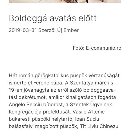
Boldoggá avatás előtt
2019-03-31
Szerző:
Új Ember
Fotó: E-communio.ro
Hét román görög­ka­to­likus püspök vértanúságát
ismerte el Ferenc pápa. A Szentatya március
19-én jóváhagyta az erről szóló boldog­gá­ava­
tási dekrétumot, amikor kihallgatáson fogadta
Angelo Becciu bíborost, a Szentek Ügyeinek
Kong­regációja prefektusát. Vasile Aftenie
bukaresti püspöki helytartó, Ioan Suciu
balázsfalvi megbízott püspök, Tit Liviu Chinezu