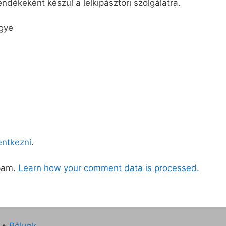
ékeként készül a lelkipásztori szolgálatra.
gye
lentkezni
.
spam.
Learn how your comment data is processed.