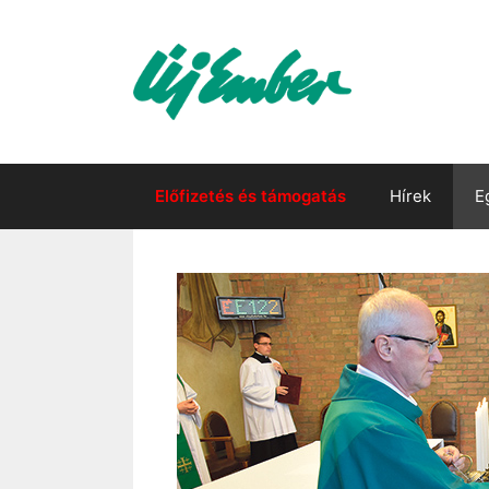
Kilépés
a
tartalomba
Előfizetés és támogatás
Hírek
E