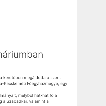
ináriumban
gia keretében megáldotta a szent
csa-Kecskeméti Főegyházmegye, egy
ányait, melyből hat-hat fő a
 a Szabadkai, valamint a