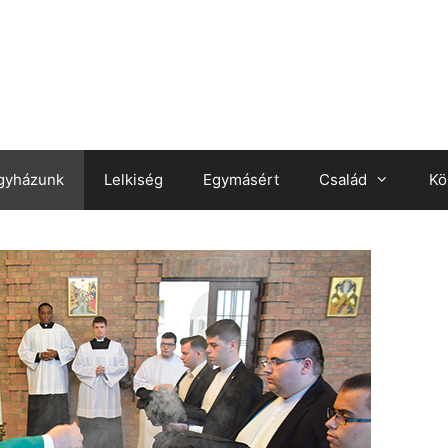
gyházunk
Lelkiség
Egymásért
Család
Kö