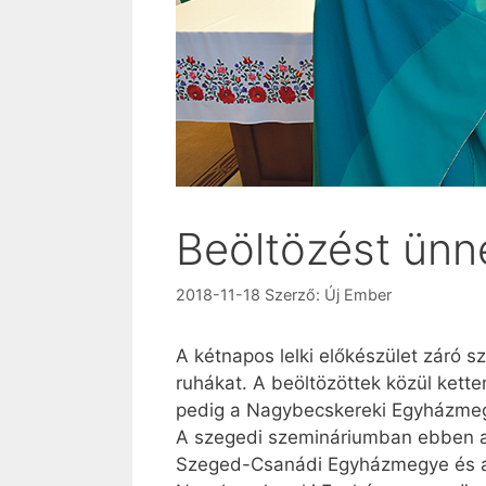
Beöltözést ünn
2018-11-18
Szerző:
Új Ember
A kétnapos lelki előkészület záró s
ruhákat. A beöltözöttek közül ke
pedig a Nagybecskereki Egyházme
A szegedi szemináriumban ebben a 
Szeged-Csanádi Egyházmegye és a 