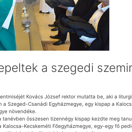
epeltek a szegedi szem
zentmiséjét Kovács József rektor mutatta be, aki a litur
tten a Szeged-Csanádi Egyházmegye, egy kispap a Kalo
gye növendéke.
tanévben összesen tizennégy kispap kezdte meg tanulm
Kalocsa-Kecskeméti Főegyházmegye, egy-egy fő pedig