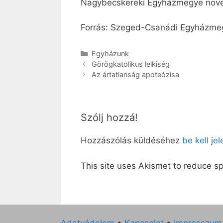
Nagybecskereki Egyházmegye növend
Forrás: Szeged-Csanádi Egyházme
Kategória
Egyházunk
Görögkatolikus lelkiség
Az ártatlanság apoteózisa
Szólj hozzá!
Hozzászólás küldéséhez
be kell je
This site uses Akismet to reduce 