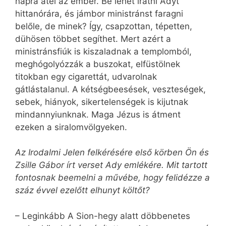
napra átél az ember. Be lehet íratni Adyt
hittanórára, és jámbor ministránst faragni
belőle, de minek? Így, csapzottan, tépetten,
dühösen többet segíthet. Mert azért a
ministránsfiúk is kiszaladnak a templomból,
meghógolyózzák a buszokat, elfüstölnek
titokban egy cigarettát, udvarolnak
gátlástalanul. A kétségbeesések, veszteségek,
sebek, hiányok, sikertelenségek is kijutnak
mindannyiunknak. Maga Jézus is átment
ezeken a siralomvölgyeken.
Az Irodalmi Jelen felkérésére első körben Ön és
Zsille Gábor írt verset Ady emlékére. Mit tartott
fontosnak beemelni a művébe, hogy felidézze a
száz évvel ezelőtt elhunyt költőt?
– Leginkább A Sion-hegy alatt döbbenetes