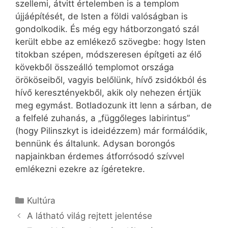
szellemi, átvitt értelemben is a templom
újjáépítését, de Isten a földi valóságban is
gondolkodik. És még egy hátborzongató szál
került ebbe az emlékező szövegbe: hogy Isten
titokban szépen, módszeresen építgeti az élő
kövekből összeálló templomot országa
örököseiből, vagyis belőlünk, hívő zsidókból és
hívő keresztényekből, akik oly nehezen értjük
meg egymást. Botladozunk itt lenn a sárban, de
a felfelé zuhanás, a „függőleges labirintus”
(hogy Pilinszkyt is ideidézzem) már formálódik,
bennünk és általunk. Adysan borongós
napjainkban érdemes átforrósodó szívvel
emlékezni ezekre az ígéretekre.
Kategória
Kultúra
A látható világ rejtett jelentése