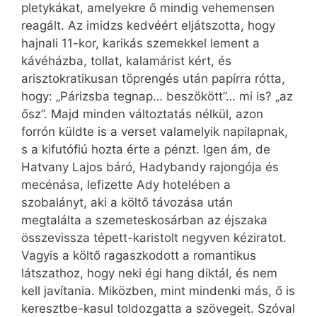
pletykákat, amelyekre ő mindig vehemensen
reagált. Az imidzs kedvéért eljátszotta, hogy
hajnali 11-kor, karikás szemekkel lement a
kávéházba, tollat, kalamárist kért, és
arisztokratikusan töprengés után papírra rótta,
hogy: „Párizsba tegnap… beszökött”… mi is? „az
ősz”. Majd minden változtatás nélkül, azon
forrón küldte is a verset valamelyik napilapnak,
s a kifutófiú hozta érte a pénzt. Igen ám, de
Hatvany Lajos báró, Hadybandy rajongója és
mecénása, lefizette Ady hotelében a
szobalányt, aki a költő távozása után
megtalálta a szemeteskosárban az éjszaka
összevissza tépett-karistolt negyven kéziratot.
Vagyis a költő ragaszkodott a romantikus
látszathoz, hogy neki égi hang diktál, és nem
kell javítania. Miközben, mint mindenki más, ő is
keresztbe-kasul toldozgatta a szövegeit. Szóval