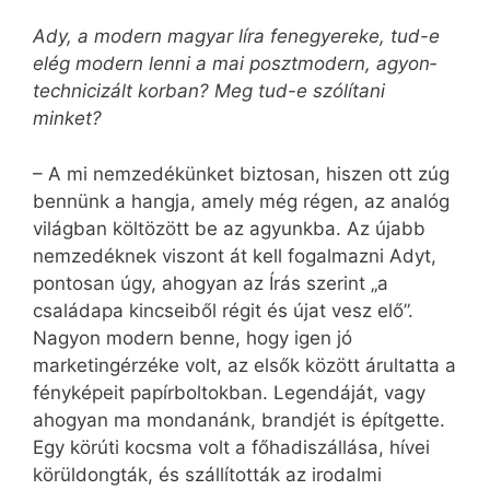
Ady, a modern magyar líra fenegyereke, tud-e
elég modern lenni a mai posztmodern, agyon­
technicizált korban? Meg tud-e szólítani
minket?
– A mi nemzedékünket biztosan, hiszen ott zúg
bennünk a hangja, amely még régen, az analóg
világban költözött be az agyunkba. Az újabb
nemzedéknek viszont át kell fogalmazni Adyt,
pontosan úgy, ahogyan az Írás szerint „a
családapa kincseiből régit és újat vesz elő”.
Nagyon modern benne, hogy igen jó
marketingérzéke volt, az elsők között árultatta a
fényképeit papírboltokban. Legendáját, vagy
ahogyan ma mondanánk, brandjét is építgette.
Egy körúti kocsma volt a főhadiszállása, hívei
körüldongták, és szállították az irodalmi