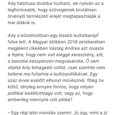
Ady habitusa divatba hozható, de nyilván az a
legfontosabb, hogy szövegeinek brutálisan
örvénylő természeti erejét megtapasztalják a
mai diákok is.
Ady a közelmúltban egy kisebb kultúrkampf
hőse lett. A Magyar Időkben 2018 októberében
megjelent cikkében Vastag Andrea azt olvasta
a fejére, hogy nem volt eléggé keresztény, sőt,
a baloldal készpénzen megvásárolta. Ő sem
vitatta Ady kimagasló voltát, csak szerinte nem
kellene ma futtatnia a kultúrpolitikának. Egy
száz évvel ezelőtt elhunyt művésznél, főleg ha
költő, tényleg ennyire fontos, hogy milyen
politikai beállítottságú volt, vagy az, hogy
emberileg mennyire volt példa?
– Egy régi latin mondás szerint: „Írj úgy, mint a jó