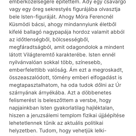
emberközelségére építettem. Ady egy csavargó
vagy egy öreg sekrestyés figurájába olvasztja
bele Isten-figuráját. Ahogy Móra Ferencnél
Küsmödi bácsi, ahogy mind­annyiunk életből
kifelé ballagó nagypapája hordoz valamit abból
az időtlenségből, bölcsességből,
megfáradtságból, amit odagondolok a mindent
látott Világteremtő karakterébe. Isten ennél
nyilvánvalóan sokkal több, színesebb,
emberfelettibb valóság. Ám ezt a megroskadt,
összeaszalódott, tömény emberi elfogadást is
megtapasztalhatom, ha oda tudok dőlni az Úr
szárnyának árnyékába. Azt a döbbenetes
felismerést is beleszőttem a versbe, hogy
napjainkban Isten gyakorlatilag hajléktalan,
hiszen a jeruzsálemi templom fizikai újjáépítése
lehetetlennek tűnik az aktuális politikai
helyzetben. Tudom, hogy vehetjük lelki-