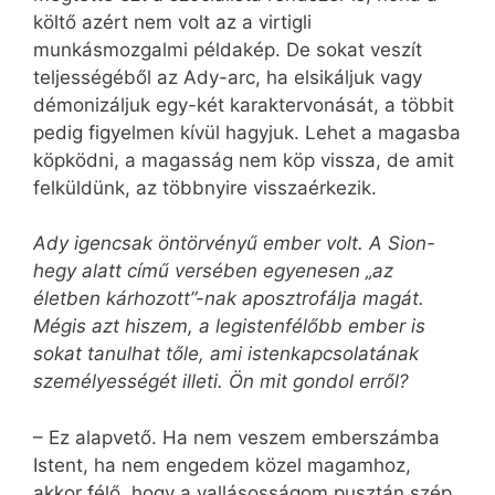
költő azért nem volt az a virtigli
munkásmozgalmi példakép. De sokat veszít
teljességéből az Ady-arc, ha elsikáljuk vagy
démonizáljuk egy-két karaktervonását, a többit
pedig figyelmen kívül hagyjuk. Lehet a magasba
köpködni, a magasság nem köp vissza, de amit
felküldünk, az többnyire visszaérkezik.
Ady igencsak öntörvényű ember volt. A Sion-
hegy alatt című versében egyenesen „az
életben kárhozott”-nak aposztrofálja magát.
Mégis azt hiszem, a legistenfélőbb ember is
sokat tanulhat tőle, ami istenkapcsolatának
személyességét illeti. Ön mit gondol erről?
– Ez alapvető. Ha nem veszem emberszámba
Istent, ha nem engedem közel magamhoz,
akkor félő, hogy a vallásosságom pusztán szép