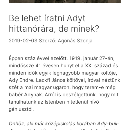
Be lehet íratni Adyt
hittanórára, de minek?
2019-02-03
Szerző:
Agonás Szonja
Éppen száz évvel ezelőtt, 1919. január 27-én,
mindössze 41 évesen hunyt el a XX. század és
minden idők egyik legnagyobb magyar költője,
Ady Endre. Lackfi János költővel, íróval néztünk
szét a mai magyar ugaron, hogy terem-e még
babér Adynak. Arról is beszélgettünk, hogy mit
tanulhatunk az Istenben hitetlenül hívő
géniusztól.
Önhöz, aki már középiskolás korában Ady-buil­