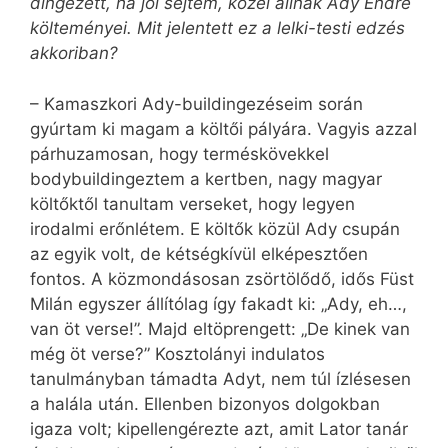
dingezett, ha jól sejtem, közel állnak Ady Endre
költeményei. Mit jelentett ez a lelki-testi edzés
akkoriban?
– Kamaszkori Ady-buildingezéseim során
gyúrtam ki magam a költői pályára. Vagyis azzal
párhuzamosan, hogy terméskövekkel
bodybuildingeztem a kertben, nagy magyar
költőktől tanultam verseket, hogy legyen
irodalmi erőnlétem. E költők közül Ady csupán
az egyik volt, de kétségkívül elképesztően
fontos. A közmondásosan zsörtölődő, idős Füst
Milán egyszer állítólag így fakadt ki: „Ady, eh…,
van öt verse!”. Majd eltöprengett: „De kinek van
még öt verse?” Kosztolányi indulatos
tanulmányban támadta Adyt, nem túl ízlésesen
a halála után. Ellenben bizonyos dolgokban
igaza volt; kipellengérezte azt, amit Lator tanár