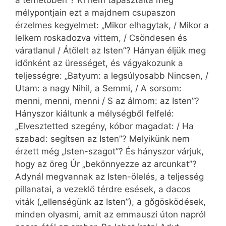
mélypontjain ezt a majdnem csupaszon
érzelmes kegyelmet: „Mikor elhagytak, / Mikor a
lelkem roskadozva vittem, / Csöndesen és
váratlanul / Átölelt az Isten”? Hányan éljük meg
időnként az ürességet, és vágyakozunk a
teljességre: „Batyum: a legsúlyosabb Nincsen, /
Utam: a nagy Nihil, a Semmi, / A sorsom:
menni, menni, menni / S az álmom: az Isten”?
Hányszor kiáltunk a mélységből felfelé:
„Elvesztetted szegény, kóbor magadat: / Ha
szabad: segítsen az Isten”? Melyikünk nem
érzett még „Isten-szagot”? És hányszor várjuk,
hogy az öreg Úr „bekönnyezze az arcunkat”?
Adynál megvannak az Isten-ölelés, a teljesség
pillanatai, a vezeklő térdre esések, a dacos
viták („ellenségünk az Isten”), a gőgösködések,
minden olyasmi, amit az emmauszi úton napról