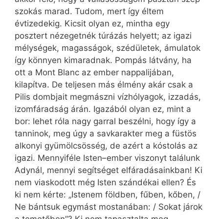
szokás marad. Tudom, mert így éltem
évtizedekig. Kicsit olyan ez, mintha egy
posztert nézegetnék túrázás helyett; az igazi
mélységek, magasságok, szédületek, ámulatok
így könnyen kimaradnak. Pompás látvány, ha
ott a Mont Blanc az ember nappalijában,
kilapítva. De teljesen más élmény akár csak a
Pilis dombjait megmászni vízhólyagok, izzadás,
izomfáradság árán. Igazából olyan ez, mint a
bor: lehet róla nagy garral beszélni, hogy így a
tanninok, meg úgy a savkarakter meg a füstös
alkonyi gyümölcsösség, de azért a kóstolás az
igazi. Mennyiféle Isten–ember viszonyt találunk
Adynál, mennyi segítséget elfáradásainkban! Ki
nem viaskodott még Isten szándékai ellen? És
ki nem kérte: „Istenem földben, fűben, kőben, /
Ne bántsuk egymást mostanában: / Sokat járok
a temetőben”? Ki nem tapasztalta meg