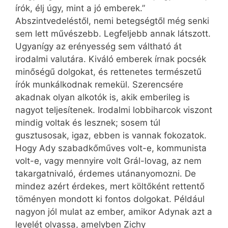
írók, élj úgy, mint a jó emberek.”
Abszintvedeléstől, nemi betegségtől még senki
sem lett művészebb. Legfeljebb annak látszott.
Ugyanígy az erényesség sem váltható át
irodalmi valutára. Kiváló emberek írnak pocsék
minőségű dolgokat, és rettenetes természetű
írók munkálkodnak remekül. Szerencsére
akadnak olyan alkotók is, akik emberileg is
nagyot teljesítenek. Irodalmi lobbiharcok viszont
mindig voltak és lesznek; sosem túl
gusztusosak, igaz, ebben is vannak fokozatok.
Hogy Ady szabadkőműves volt-e, kommunista
volt-e, vagy mennyire volt Grál-lovag, az nem
takargatnivaló, érdemes utánanyo­moz­ni. De
mindez azért érdekes, mert költőként rettentő
töményen mondott ki fontos dolgokat. Például
nagyon jól mulat az ember, amikor Adynak azt a
levelét olvassa, amelyben Zichy