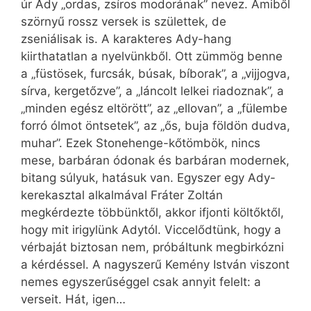
úr Ady „ordas, zsíros modorának” nevez. Amiből
szörnyű rossz versek is születtek, de
zseniálisak is. A karakteres Ady-hang
kiirthatatlan a nyelvünkből. Ott zümmög benne
a „füstösek, furcsák, búsak, bíborak”, a „vijjogva,
sírva, kergetőzve”, a „láncolt lelkei riadoznak”, a
„minden egész eltörött”, az „ellovan”, a „fülembe
forró ólmot öntsetek”, az „ős, buja földön dudva,
muhar”. Ezek Stonehenge-kőtömbök, nincs
mese, barbáran ódonak és barbáran modernek,
bitang súlyuk, hatásuk van. Egyszer egy Ady-
kerekasztal alkalmával Fráter Zoltán
megkérdezte többünktől, akkor ifjonti költőktől,
hogy mit irigylünk Adytól. Viccelődtünk, hogy a
vérbaját biztosan nem, próbáltunk megbirkózni
a kérdéssel. A nagyszerű Kemény István viszont
nemes egyszerűséggel csak annyit felelt: a
verseit. Hát, igen…