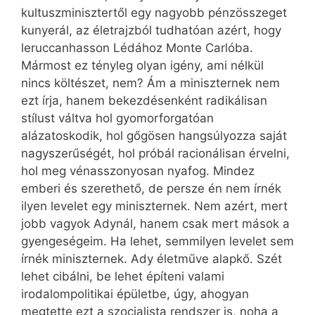
kultuszminisztertől egy nagyobb pénzösszeget
kunyerál, az életrajzból tudhatóan azért, hogy
leruccanhasson Lédához Monte Carlóba.
Mármost ez tényleg olyan igény, ami nélkül
nincs költészet, nem? Ám a miniszternek nem
ezt írja, hanem bekezdésenként radikálisan
stílust váltva hol gyomorforgatóan
alázatoskodik, hol gőgösen hangsúlyozza saját
nagyszerűségét, hol próbál racionálisan érvelni,
hol meg vénasszonyosan nyafog. Mindez
emberi és szerethető, de persze én nem írnék
ilyen levelet egy miniszternek. Nem azért, mert
jobb vagyok Adynál, hanem csak mert mások a
gyengeségeim. Ha lehet, semmilyen levelet sem
írnék miniszternek. Ady életműve alapkő. Szét
lehet cibálni, be lehet építeni valami
irodalompolitikai épületbe, úgy, ahogyan
megtette ezt a szocialista rendszer is, noha a