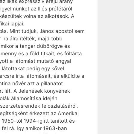
zilikák expresszív erejű arany
gyelmünket az Illés prófétáról
készültek volna az alkotások. A
kai lapjai.
tás. Mint tudjuk, János apostol sem
 halálra ítélték, majd több
 amikor a tenger dübörögve és
enny és a föld titkait, és föltárta
ogyott a látomást mutató angyal
látottakat pedig egy kővel
rcsre írta látomásait, és elküldte a
ina nővér azt a pillanatot
ket lát. A Jelenések könyvének
olák államosítása idején
 szerzetesrendek feloszlatásáról.
 segítségként érkezett az Amerikai
950-től 1994-ig itt tanított és
k fel rá. Így amikor 1963-ban