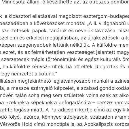
 Minnesota állam, ő készíthette azt az ötrészes dombo
ok lelkipásztori ellátásával megbízott esztergom-buda
 beszédében a következőket mondta: „A II. világháború
, szerzetesek, papok, tanárok és nevelők távozása, hisz
szellemi és erkölcsi megújulásban, az újrakezdések, a 
nképpen szegényebbek lettünk nélkülük. A külföldre me
z ezret, és ez felmérhetetlen veszteséget jelentett m
 szerzetesek mégis történelmünk és egész kulturális ör
, ha külföldre kényszerültek, ha ott éltek, dolgoztak é
 egy nemzetet alkotunk.”
llításon megtekinthető leglátványosabb munkái a színes
ia, a messze szárnyaló képzelet, a szabad gondolkodás
nővér, talán soha meg sem születtek volna ezek az alk
lna ezeknek a képeknek a befogadására – persze nem a
at felfogása miatt. A Paradicsom kertje című az egyik l
ődő folyó, lazúros, könnyed átfolyások, szabadon áramló
Vérvörös Hold című monotípia is, az Apokalipszis soroza