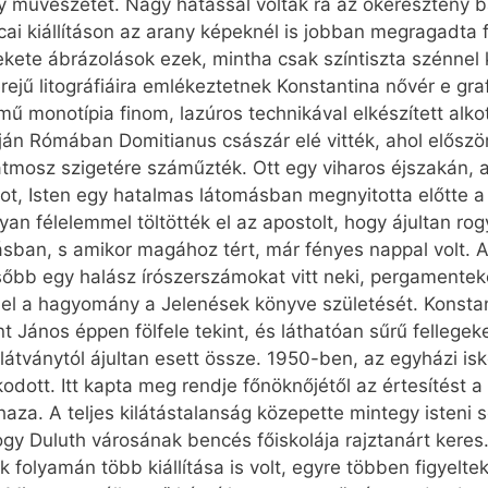
y művészetét. Nagy hatással voltak rá az ókeresztény ba
i kiállításon az arany képeknél is jobban megragadta fi
ekete ábrázolások ezek, mintha csak színtiszta szénnel 
jű litográfiáira emlékeztetnek Konstantina nővér e grafi
ű monotípia finom, lazúros technikával elkészített alko
lapján Rómában Domitianus császár elé vitték, ahol először
 Patmosz szigetére száműzték. Ott egy viharos éjszakán,
ot, Isten egy hatalmas látomásban megnyitotta előtte a m
lyan félelemmel töltötték el az apostolt, hogy ájultan r
sban, s amikor magához tért, már fényes nappal volt. A 
ésőbb egy halász írószerszámokat vitt neki, pergamenteke
 el a hagyomány a Jelenések könyve születését. Konstant
nt János éppen fölfele tekint, és láthatóan sűrű fellege
átványtól ájultan esett össze. 1950-ben, az egyházi isk
ott. Itt kapta meg rendje főnöknőjétől az értesítést a
n haza. A teljes kilátástalanság közepette mintegy isteni
y Duluth városának bencés főiskolája rajztanárt keres. 1
 folyamán több kiállítása is volt, egyre többen figyelte