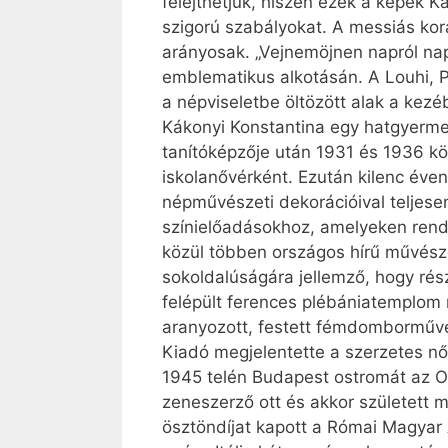
felejthetjük, hiszen ezek a képek 
szigorú szabályokat. A messiás kor
arányosak. „Vejnemöjnen napról napr
emblematikus alkotásán. A Louhi, P
a népviseletbe öltözött alak a kezé
Kákonyi Konstantina egy hatgyerme
tanítóképzője után 1931 és 1936 kö
iskolanővérként. Ezután kilenc éven
népművészeti dekorációival teljesen 
színielőadásokhoz, amelyeken rendsz
közül többen országos hírű művész
sokoldalúságára jellemző, hogy rés
felépült ferences plébániatemplom
aranyozott, festett fémdomborművé
Kiadó megjelentette a szerzetes nő
1945 telén Budapest ostromát az Op
zeneszerző ott és akkor született
ösztöndíjat kapott a Római Magyar