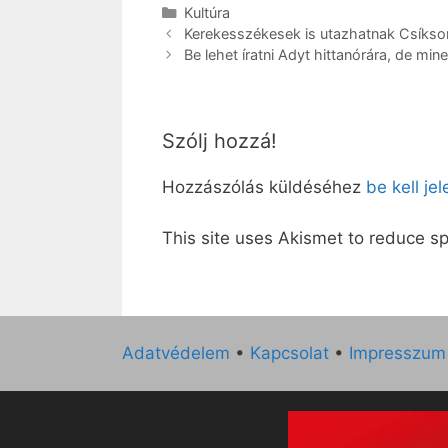
Kategória
Kultúra
Kerekesszékesek is utazhatnak Csíkso
Be lehet íratni Adyt hittanórára, de min
Szólj hozzá!
Hozzászólás küldéséhez
be kell je
This site uses Akismet to reduce 
Adatvédelem
•
Kapcsolat
•
Impresszum