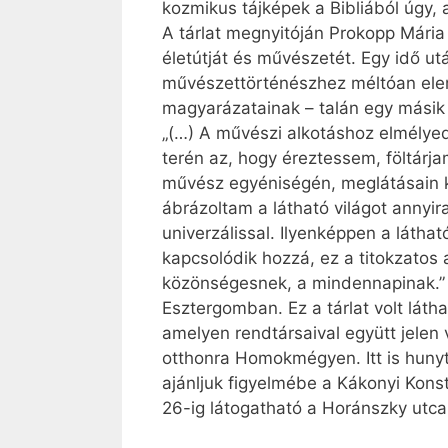
kozmikus tájképek a Bibliából úgy, 
A tárlat megnyitóján Prokopp Mária
életútját és művészetét. Egy idő ut
művészettörténészhez méltóan elem
magyarázatainak – talán egy másik a
„(…) A művészi alkotáshoz elmélyed
terén az, hogy éreztessem, föltárjam
művész egyéniségén, meglátásain k
ábrázoltam a látható világot annyi
univerzálissal. Ilyenképpen a látha
kapcsolódik hozzá, ez a titokzatos a
közönségesnek, a mindennapinak.” 
Esztergomban. Ez a tárlat volt láth
amelyen rendtársaival együtt jelen 
otthonra Homokmégyen. Itt is hunyt 
ajánljuk figyelmébe a Kákonyi Konst
26-ig látogatható a Horánszky utc