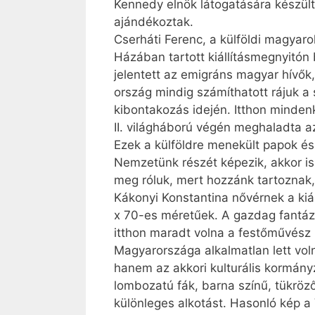
Kennedy elnök látogatására készült
ajándékoztak.
Cserháti Ferenc, a külföldi magyar
Házában tartott kiállításmegnyitón
jelentett az emigráns magyar hívők
ország mindig számíthatott rájuk a 
kibontakozás idején. Itthon minde
II. világháború végén meghaladta a
Ezek a külföldre menekült papok és
Nemzetünk részét képezik, akkor is
meg róluk, mert hozzánk tartoznak,
Kákonyi Konstantina nővérnek a kiá
x 70-es méretűek. A gazdag fantáz
itthon maradt volna a festőművész 
Magyarországa alkalmatlan lett vo
hanem az akkori kulturális kormányz
lombozatú fák, barna színű, tükröz
különleges alkotást. Hasonló kép a 