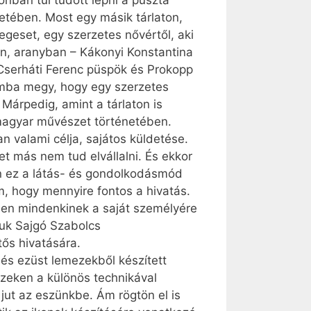
onban túl tudott lépni a puszta
zetében. Most egy másik tárlaton,
geset, egy szerzetes nővértől, aki
en, aranyban – Kákonyi Konstantina
 Cserháti Ferenc püspök és Prokopp
mba megy, hogy egy szerzetes
Márpedig, amint a tárlaton is
 magyar művészet történetében.
an valami célja, sajátos küldetése.
et más nem tud elvállalni. És ekkor
an ez a látás- és gondolkodásmód
m, hogy mennyire fontos a hivatás.
yben mindenkinek a saját személyére
tuk Sajgó Szabolcs
tős hivatására.
 és ezüst lemezekből készített
 ezeken a különös technikával
 jut az eszünkbe. Ám rögtön el is