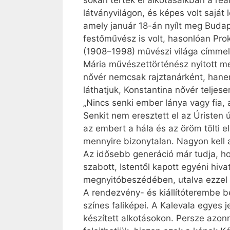
sokan tértek el alkotásaikban a rea
látványvilágon, és képes volt saját
amely január 18-án nyílt meg Budap
festőművész is volt, hasonlóan Pro
(1908–1998) művészi világa címmel 
Mária művészettörténész nyitott 
nővér nemcsak rajztanárként, hanem 
láthatjuk, Konstantina nővér telje
„Nincs senki ember lánya vagy fia, a
Senkit nem eresztett el az Úristen 
az embert a hála és az öröm tölti 
mennyire bizonytalan. Nagyon kell 
Az idősebb generáció már tudja, hog
szabott, Istentől kapott egyéni hiv
megnyitóbeszédében, utalva ezzel K
A rendezvény- és kiállítóterembe b
színes faliképei. A Kalevala egyes 
készített alkotásokon. Persze azonn