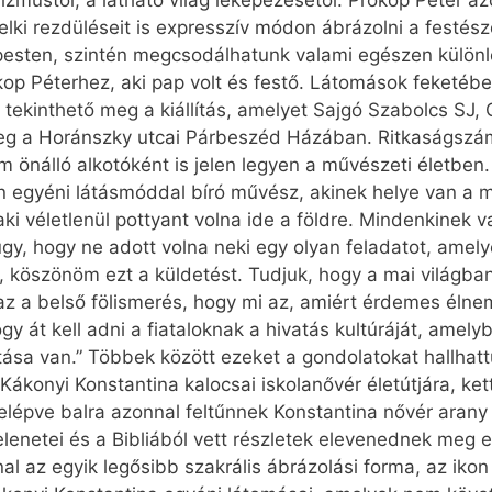
lizmustól, a látható világ leképezésétől. Prokop Péter az
 lelki rezdüléseit is expresszív módon ábrázolni a festés
esten, szintén megcsodálhatunk valami egészen különle
kop Péterhez, aki pap volt és festő. Látomások feketéb
tekinthető meg a kiállítás, amelyet Sajgó Szabolcs SJ,
meg a Horánszky utcai Párbeszéd Házában. Ritkaságszá
önálló alkotóként is jelen legyen a művészeti életben. 
sen egyéni látásmóddal bíró művész, akinek helye van a
ki véletlenül pottyant volna ide a földre. Mindenkinek v
úgy, hogy ne adott volna neki egy olyan feladatot, amely
el, köszönöm ezt a küldetést. Tudjuk, hogy a mai világb
az a belső fölismerés, hogy mi az, amiért érdemes élne
y át kell adni a fiataloknak a hivatás kultúráját, amel
atása van.” Többek között ezeket a gondolatokat hallhat
ákonyi Konstantina kalocsai iskolanővér életútjára, ket
elépve balra azonnal feltűnnek Konstantina nővér arany
jelenetei és a Bibliából vett részletek elevenednek meg
al az egyik legősibb szakrális ábrázolási forma, az ikon