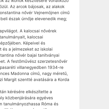
tik az ikonok készítésére vonatkozó
özül. Az arcok bájosak, az alakok
Konstantina nővér Vej­ne­möjnen című
beli észak úrnője elevenedik meg;
pvilágot. A kalocsai nővérek
tanulmányait, kalocsai
óképzőjében. Képeivel és
t és a jelmezeket az iskolai
antina nővér bajai tanítványai
bet. A festőművész szerzetesnővér
 pasaréti villanegyedben 1934-re
erences Madonna című, nagy méretű,
i Margit szentté avatására a Korda
án kérésére elkészítette a
ály közbenjárására egyéves
iben tanulmányozhassa Róma és