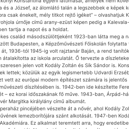
Kákonyi Konstantina egyéni látomásai, amelyek nem köve
a és a József, az álomlátó talán a legszebbek e képek k
a csak énekelt, mély titkot rejtő igéket” – olvashatjuk 
ohjola úrnője című arany-ezüst képen pedig a Kalevala-
ben tartja a napot és a holdat.
kes család másodszülöttjeként 1923-ban látta meg a na
zött Budapesten, a Képzőművészeti Főiskolán folytatta 
 át, 1936-tól 1945-ig volt rajztanár Baján, a rend tanít
átalakította az iskola arculatát. Ő tervezte a díszleteke
eresen jelen volt Kodály Zoltán és Sík Sándor is. Konst
ek lettek; közülük az egyik legismertebb Udvardi Erzsé
zt vett az európai modern építészet számára is jelentős
 művészeti díszítésében is. 1942-ben ide készítette F
t – ez korai időszakának fő műve. 1943-ban, Árpád-ház
vér Margitka királylány című albumát.
eraház pincéjében vészelte át a nővér, ahol Kodály Zolt
 művének lemezborítójára szánt alkotását. 1947-ben Kod
 Akadémiára. Ez alkalmat teremtett arra, hogy eredet