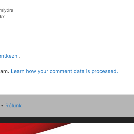
mlyóra
ek?
lentkezni
.
spam.
Learn how your comment data is processed.
•
Rólunk