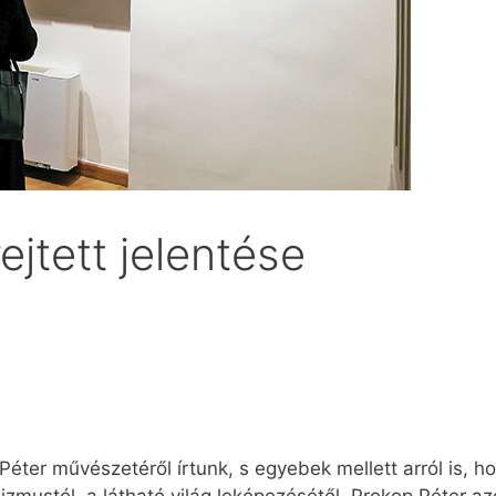
rejtett jelentése
éter művészetéről írtunk, s egyebek mellett arról is,