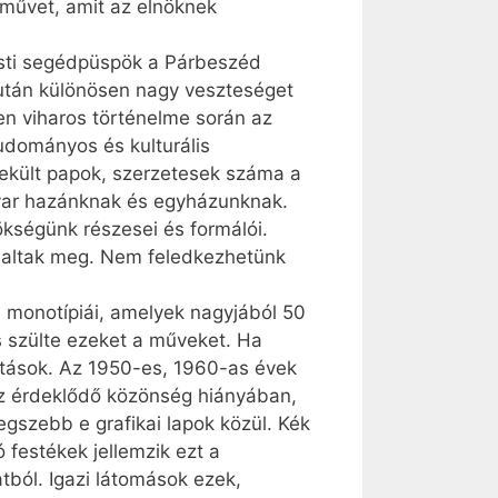
rművet, amit az elnöknek
pesti segédpüspök a Párbeszéd
 után különösen nagy veszteséget
en viharos történelme során az
tudományos és kulturális
nekült papok, szerzetesek száma a
agyar hazánknak és egyházunknak.
ökségünk részesei és formálói.
s haltak meg. Nem feledkezhetünk
 monotípiái, amelyek nagyjából 50
 szülte ezeket a műveket. Ha
otások. Az 1950-es, 1960-as évek
z érdeklődő közönség hiányában,
egszebb e grafikai lapok közül. Kék
 festékek jellemzik ezt a
tból. Igazi látomások ezek,