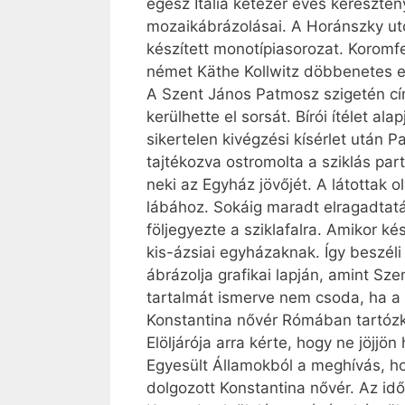
egész Itália kétezer éves keresztén
mozaikábrázolásai. A Horánszky utca
készített monotípiasorozat. Koromf
német Käthe Kollwitz döbbenetes ere
A Szent János Patmosz szigetén cím
kerülhette el sorsát. Bírói ítélet a
sikertelen kivégzési kísérlet után
tajtékozva ostromolta a sziklás part
neki az Egyház jövőjét. A látottak o
lábához. Sokáig maradt elragadtatá
följegyezte a sziklafalra. Amikor k
kis-ázsiai egyházaknak. Így beszéli
ábrázolja grafikai lapján, amint Sze
tartalmát ismerve nem csoda, ha a l
Konstantina nővér Rómában tartózkod
Elöljárója arra kérte, hogy ne jöjjö
Egyesült Államokból a meghívás, hog
dolgozott Konstantina nővér. Az idők