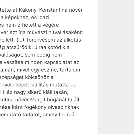
tette át Kákonyi Konstantina nővér
 a képekhez, és igazi
os nem érhetett a végére
ér ezt írja művészi hitvallásaként:
ellett. (…) Törekvésem az alkotás
lág átszűrődik, újraalkotódik a
 valóságot, sem pedig nem
 elveszítse minden kapcsolatát az
olyamán, mivel egy eszme, tartalom
s szépséget kölcsönöz a
olc képét kiállítás mutatta be
 Ház nagy sikerű kiállításán,
ntina nővér Margit húgánál talált
ítése iránt fogékony olvasóinknak
bemutató tárlatot, amely február