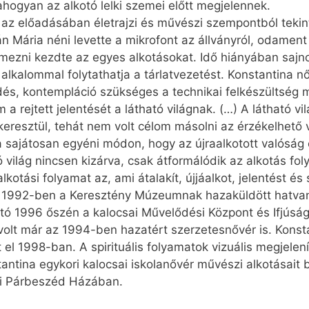
ahogyan az alkotó lelki szemei előtt megjelennek.
 az előadásában életrajzi és művészi szempontból tekin
án Mária néni levette a mikrofont az állványról, odament
ezni kezdte az egyes alkotásokat. Idő hiányában sajn
lkalommal folytathatja a tárlatvezetést. Konstantina nőv
és, kontempláció szükséges a technikai felkészültség m
 a rejtett jelentését a látható világnak. (…) A látható vi
eresztül, tehát nem volt célom másolni az érzékelhető
ra sajátosan egyéni módon, hogy az újraalkotott valóság
tó világ nincsen kizárva, csak átformálódik az alkotás f
lkotási folyamat az, ami átalakít, újjáalkot, jelentést é
1992-ben a Keresztény Múzeumnak hazaküldött hatvanny
ató 1996 őszén a kalocsai Művelődési Központ és Ifjúsági
volt már az 1994-ben hazatért szerzetesnővér is. Konsta
el 1998-ban. A spirituális folyamatok vizuális megjelen
antina egykori kalocsai iskolanővér művészi alkotásait 
ai Párbeszéd Házában.