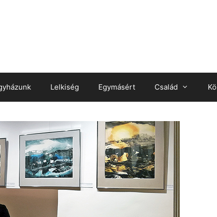
gyházunk
Lelkiség
Egymásért
Család
Kö