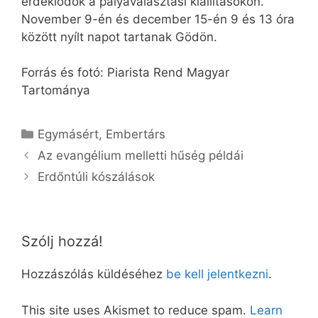
érdeklődők a pályaválasztási kiállításokon.
November 9-én és december 15-én 9 és 13 óra
között nyílt napot tartanak Gödön.
Forrás és fotó: Piarista Rend Magyar
Tartománya
Kategória
Egymásért
,
Embertárs
Az evangélium melletti hűség példái
Erdőntúli kószálások
Szólj hozzá!
Hozzászólás küldéséhez
be kell jelentkezni
.
This site uses Akismet to reduce spam.
Learn