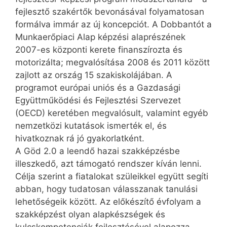
fejlesztő szakértők bevonásával folyamatosan
formálva immár az új koncepciót. A Dobbantót a
Munkaerőpiaci Alap képzési alaprészének
2007-es központi kerete finanszírozta és
motorizálta; megvalósítása 2008 és 2011 között
zajlott az ország 15 szakiskolájában. A
programot európai uniós és a Gazdasági
Együttműködési és Fejlesztési Szervezet
(OECD) keretében megvalósult, valamint egyéb
nemzetközi kutatások ismerték el, és
hivatkoznak rá jó gyakorlatként.
A Göd 2.0 a leendő hazai szakképzésbe
illeszkedő, azt támogató rendszer kíván lenni.
Célja szerint a fiatalokat szüleikkel együtt segíti
abban, hogy tudatosan válasszanak tanulási
lehetőségeik között. Az előkészítő évfolyam a
szakképzést olyan alapkészségek és
kulcskompetenciák fejlesztésével alapozza