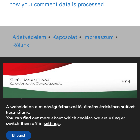
how your comment data is processed.
Adatvédelem
•
Kapcsolat
•
Impresszum
•
Rólunk
„Az Új Ember katolikus hetilap 2014. évi működésének
A weboldalon a minőségi felhasználói élmény érdekében sütiket
támogatását az EGYH-KCP-14-P-0121 sz. támogatási
használunk.
szerződés keretében 3 000 000 Ft összegben támogatta az
You can find out more about which cookies we are using or
Emberi Erőforrások Minisztériuma.”
switch them off in
settings
.
© 2026 Magyar Kurír - Új Ember
• Készült
GeneratePress
Elfogad