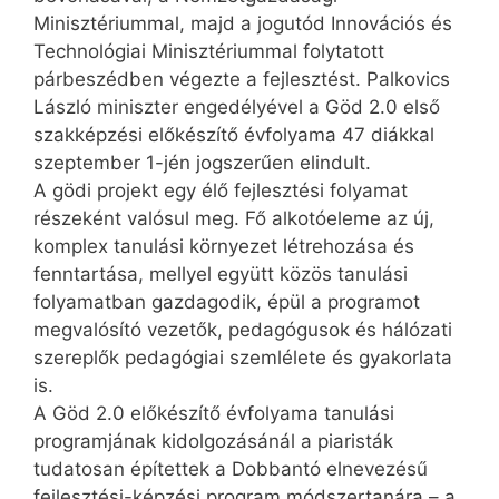
Minisztériummal, majd a jogutód Innovációs és
Technológiai Minisztériummal folytatott
párbeszédben végezte a fejlesztést. Palkovics
László miniszter engedélyével a Göd 2.0 első
szakképzési előkészítő évfolyama 47 diákkal
szeptember 1-jén jogszerűen elindult.
A gödi projekt egy élő fejlesztési folyamat
részeként valósul meg. Fő alkotóeleme az új,
komplex tanulási környezet létrehozása és
fenntartása, mellyel együtt közös tanulási
folyamatban gazdagodik, épül a programot
megvalósító vezetők, pedagógusok és hálózati
szereplők pedagógiai szemlélete és gyakorlata
is.
A Göd 2.0 előkészítő évfolyama tanulási
programjának kidolgozásánál a piaristák
tudatosan építettek a Dobbantó elnevezésű
fejlesztési-képzési program módszertanára – a