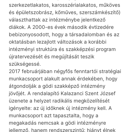
szerkezetlakatos, karosszérialakatos, műköves
és épületszobrász, kőműves, szerszámkészítő)
választhattak az intézménybe jelentkező
diákok. A 2000-es évek második évtizedére
bebizonyosodott, hogy a társadalomban és az
oktatásban lezajlott változások a korábbi
intézményi struktúra és szakképzési program
újratervezését és megújítását teszik
szükségessé.
2017 februárjában négyfős fenntartói stratégiai
munkacsoport alakult annak érdekében, hogy
átgondolják a gödi szakképző intézmény
jövőjét. A rendalapító Kalazanci Szent József
üzenete a helyzet radikális megközelítését
igényelte: az új időknek új intézmény kell. A
munkacsoport azt tapasztalta, hogy a
megakadás nemcsak a gödi intézményre
jellemző, hanem rendszerszintű: hiányt élnek