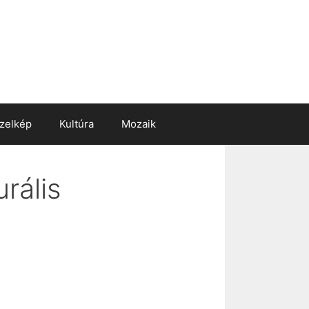
zelkép
Kultúra
Mozaik
rális