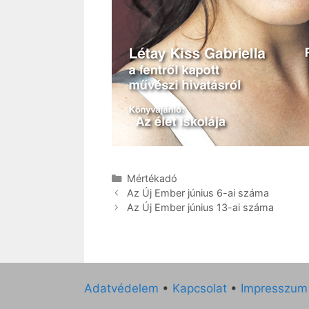
Kategória
Mértékadó
Az Új Ember június 6-ai száma
Az Új Ember június 13-ai száma
Adatvédelem
•
Kapcsolat
•
Impresszum