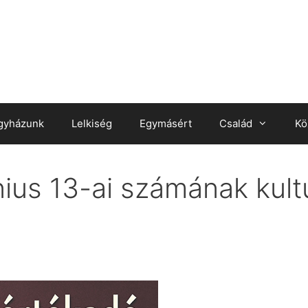
gyházunk
Lelkiség
Egymásért
Család
Kö
ius 13-ai számának kultu