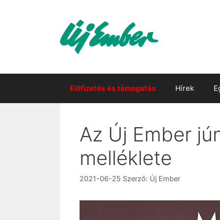
Kilépés
a
tartalomba
Előfizetés és támogatás
Hírek
E
Az Új Ember jún
melléklete
2021-06-25
Szerző:
Új Ember